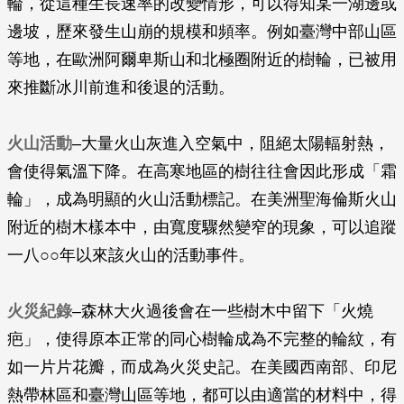
輪，從這種生長速率的改變情形，可以得知某一湖邊或
邊坡，歷來發生山崩的規模和頻率。例如臺灣中部山區
等地，在歐洲阿爾卑斯山和北極圈附近的樹輪，已被用
來推斷冰川前進和後退的活動。
火山活動
–大量火山灰進入空氣中，阻絕太陽輻射熱，
會使得氣溫下降。在高寒地區的樹往往會因此形成「霜
輪」，成為明顯的火山活動標記。在美洲聖海倫斯火山
附近的樹木樣本中，由寬度驟然變窄的現象，可以追蹤
一八○○年以來該火山的活動事件。
火災紀錄
–森林大火過後會在一些樹木中留下「火燒
疤」，使得原本正常的同心樹輪成為不完整的輪紋，有
如一片片花瓣，而成為火災史記。在美國西南部、印尼
熱帶林區和臺灣山區等地，都可以由適當的材料中，得