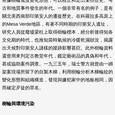
依據樹輪寬度變化形態，可以校正和定出某些歷史、考
古和地質事件發生的年代。一個非常有名的例子，是有
關北美西南部印第安人的遷徙歷史。在科羅拉多高原上
的Mesa Verde地區，有著不同時期的印第安人遺址，
研究人員從廢墟梁柱上取得樹輪標本，經分析後得知各
文化期的時代，也推知當時氣候的冷暖乾濕狀況，揭露
出天候對印第安人謎樣的蹤跡影響甚巨。此外樹輪資料
還曾用來判定古教堂年代，鑑定藝術品的真偽和年代，
甚或協助案件調查。一九三五年，瑞士警方就曾由一綁
架案現場所留下的自製木梯，利用樹輪分析木梯輪紋的
變化形態和組織構造，發現與嫌犯家中的地板相同，因
而確定歹徒的罪名。
樹輪與環境污染