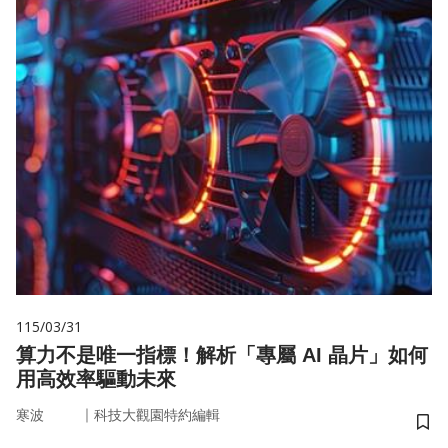
115/03/31
算力不是唯一指標！解析「專屬 AI 晶片」如何
用高效率驅動未來
｜
寒波
科技大觀園特約編輯
儲