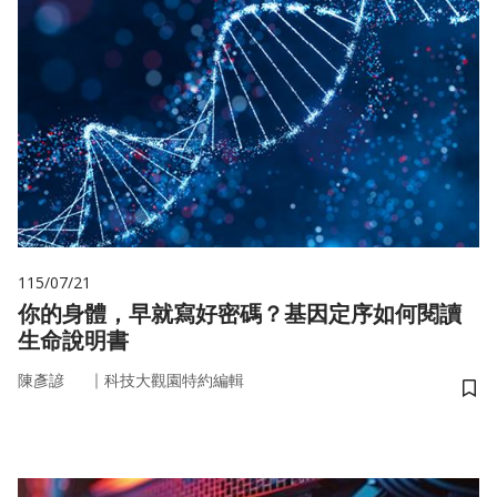
115/07/21
你的身體，早就寫好密碼？基因定序如何閱讀
生命說明書
｜
陳彥諺
科技大觀園特約編輯
儲