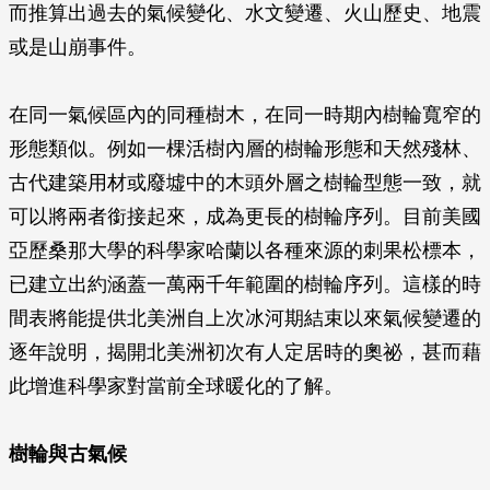
而推算出過去的氣候變化、水文變遷、火山歷史、地震
或是山崩事件。
在同一氣候區內的同種樹木，在同一時期內樹輪寬窄的
形態類似。例如一棵活樹內層的樹輪形態和天然殘林、
古代建築用材或廢墟中的木頭外層之樹輪型態一致，就
可以將兩者銜接起來，成為更長的樹輪序列。目前美國
亞歷桑那大學的科學家哈蘭以各種來源的刺果松標本，
已建立出約涵蓋一萬兩千年範圍的樹輪序列。這樣的時
間表將能提供北美洲自上次冰河期結束以來氣候變遷的
逐年說明，揭開北美洲初次有人定居時的奧祕，甚而藉
此增進科學家對當前全球暖化的了解。
樹輪與古氣候