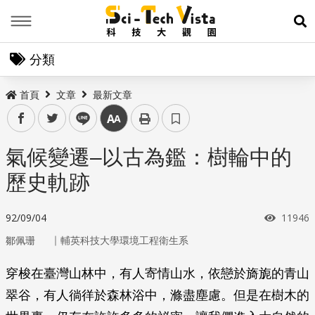
Menu
展
分類
首頁
文章
最新文章
facebook
twitter
line
中
氣候變遷–以古為鑑：樹輪中的
歷史軌跡
瀏覽次
92/09/04
11946
｜
鄒佩珊
輔英科技大學環境工程衛生系
穿梭在臺灣山林中，有人寄情山水，依戀於旖旎的青山
翠谷，有人徜徉於森林浴中，滌盡塵慮。但是在樹木的