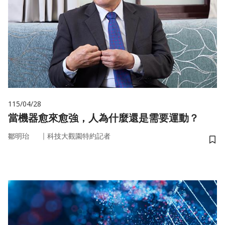
115/04/28
當機器愈來愈強，人為什麼還是需要運動？
｜
鄒明珆
科技大觀園特約記者
儲