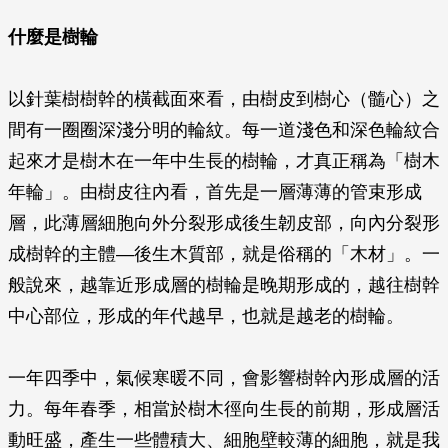
什麼是樹輪
以針葉樹樹幹的橫截面來看，由樹皮到樹心（髓心）之
間有一圈圈深淺分明的輪紋。每一道淺色和深色輪紋合
起來才是樹木在一年中生長的樹輪，才真正稱為「樹木
年輪」。由樹皮往內看，首先是一層薄薄的管束形成
層，此薄層細胞向外分裂形成後生韌皮部，向內分裂形
成樹幹的主體—後生木質部，就是俗稱的「木材」。一
般說來，越靠近形成層的樹輪是晚期形成的，越往樹幹
中心部位，形成的年代越早，也就是越老的樹輪。
一年四季中，氣候寒暖不同，會影響樹幹內形成層的活
力。每年春季，相當於樹木徑向生長的前期，形成層活
動旺盛，產生一些體積大、細胞壁較薄的細胞，就是我