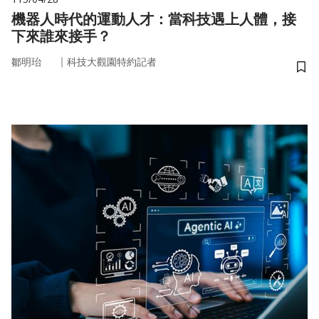
機器人時代的運動人才：當科技遇上人體，接
下來誰來接手？
｜
鄒明珆
科技大觀園特約記者
儲