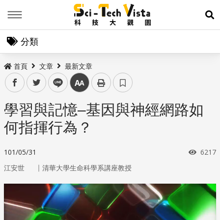
Menu
展
分類
首頁
文章
最新文章
facebook
twitter
line
中
學習與記憶–基因與神經網路如
何指揮行為？
瀏覽
101/05/31
6217
｜
江安世
清華大學生命科學系講座教授