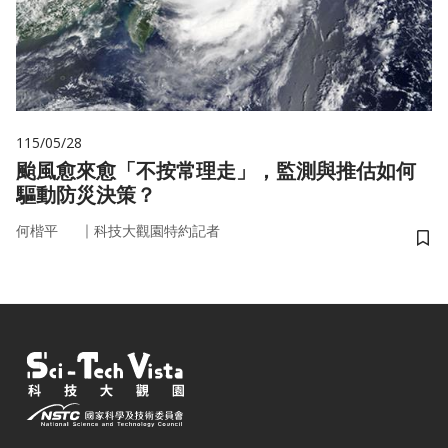
115/05/28
颱風愈來愈「不按常理走」，監測與推估如何
驅動防災決策？
｜
何楷平
科技大觀園特約記者
儲