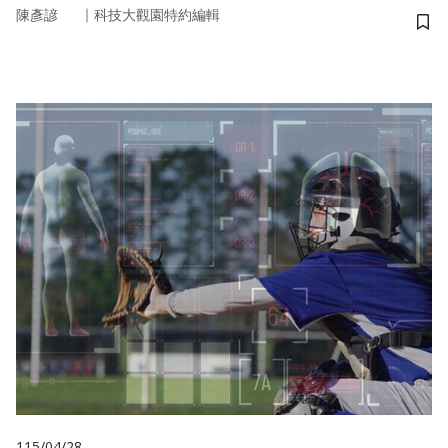
｜
陳彥諺
科技大觀園特約編輯
儲
115/04/28