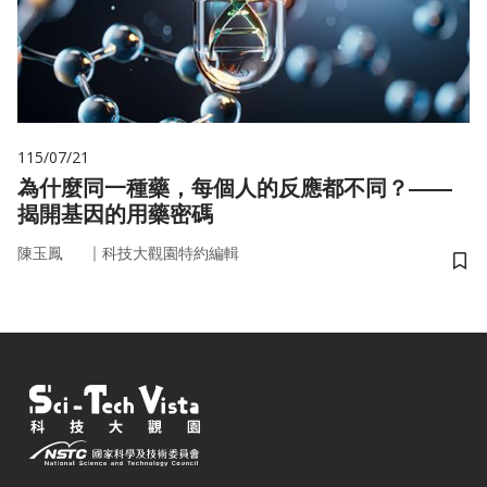
115/07/21
為什麼同一種藥，每個人的反應都不同？——
揭開基因的用藥密碼
｜
陳玉鳳
科技大觀園特約編輯
儲