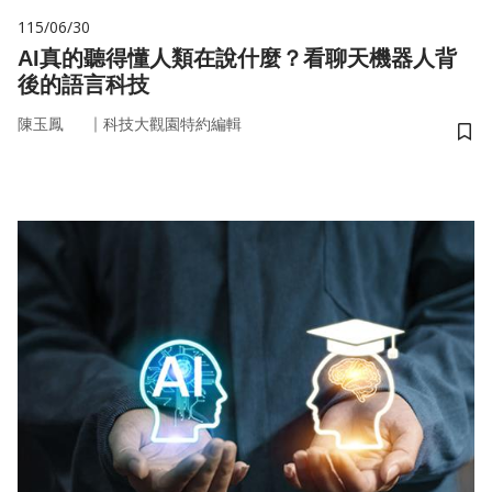
115/06/30
AI真的聽得懂人類在說什麼？看聊天機器人背
後的語言科技
｜
陳玉鳳
科技大觀園特約編輯
儲