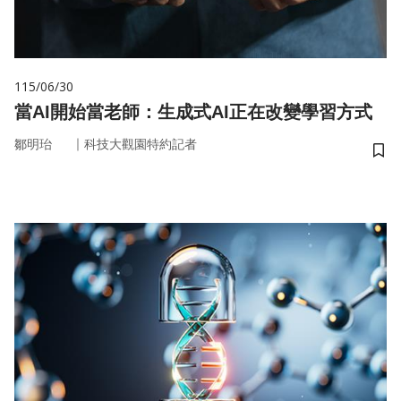
115/06/30
當AI開始當老師：生成式AI正在改變學習方式
｜
鄒明珆
科技大觀園特約記者
儲