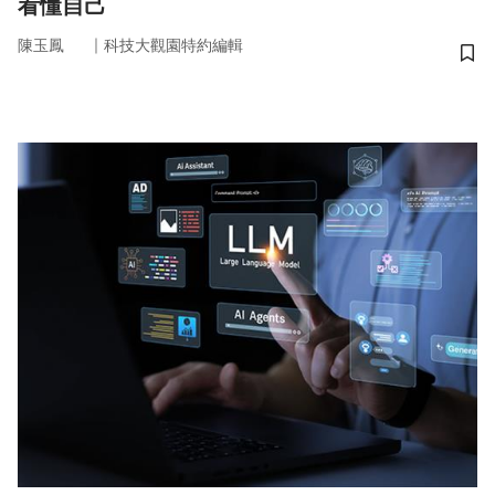
看懂自己
｜
陳玉鳳
科技大觀園特約編輯
儲