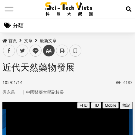
Menu
展
分類
首頁
文章
最新文章
facebook
twitter
line
中
近代天然藥物發展
瀏覽
105/01/14
4183
｜
吳永昌
中國醫藥大學副校長