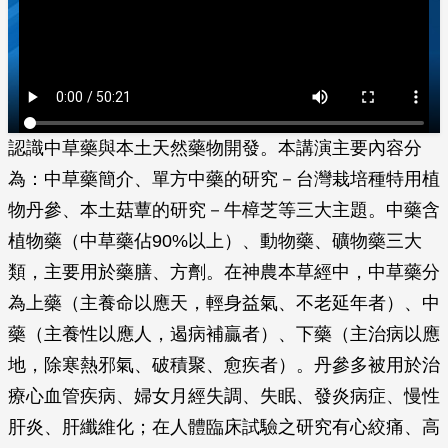
認識中草藥與本土天然藥物開發。本講演主要內容分
為：中草藥簡介、單方中藥的研究－台灣栽培種特用植
物丹參、本土菇蕈的研究－牛樟芝等三大主題。中藥含
植物藥（中草藥佔90%以上）、動物藥、礦物藥三大
類，主要用於藥膳、方劑。在神農本草經中，中草藥分
為上藥（主養命以應天，輕身益氣、不老延年者）、中
藥（主養性以應人，遏病補贏者）、下藥（主治病以應
地，除寒熱邪氣、破積聚、愈疾者）。丹參多被用於治
療心血管疾病、婦女月經失調、失眠、發炎病症、慢性
肝炎、肝纖維化；在人體臨床試驗之研究有心絞痛、高