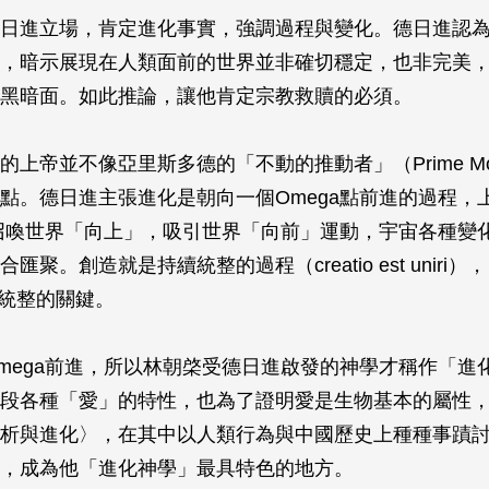
日進立場，肯定進化事實，強調過程與變化。德日進認
，暗示展現在人類面前的世界並非確切穩定，也非完美
黑暗面。如此推論，讓他肯定宗教救贖的必須。
的上帝並不像亞里斯多德的「不動的推動者」（Prime Mo
點。德日進主張進化是朝向一個Omega點前進的過程，
，召喚世界「向上」，吸引世界「向前」運動，宇宙各種變
匯聚。創造就是持續統整的過程（creatio est uniri）
是統整的關鍵。
mega前進，所以林朝棨受德日進啟發的神學才稱作「進
段各種「愛」的特性，也為了證明愛是生物基本的屬性
析與進化〉，在其中以人類行為與中國歷史上種種事蹟
，成為他「進化神學」最具特色的地方。