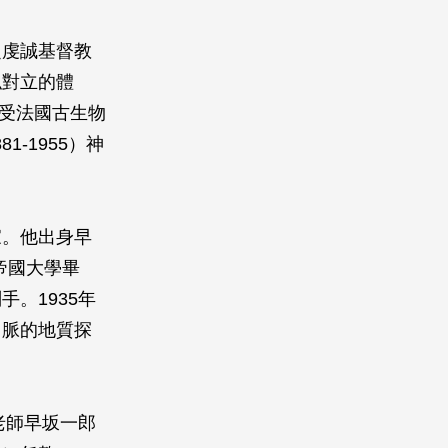
乏虔誠基督教
似對立的體
他受法國古生物
81-1955）神
家。他出身早
帝國大學畢
。1935年
山脈的地質探
老師早坂一郎