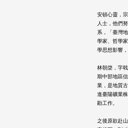
安頓心靈，宗
人士，他們努
系，「臺灣地
學家、哲學家，以及
學思想影響，
林朝棨，字戟
期中部地區信
業，是地質古
進臺陽礦業株
勘工作。
之後原欲赴山