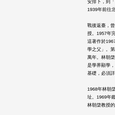
安排下，到「
1939年前
戰後返臺，曾
授。1957
這著作於19
學之父」。第
萬年。林朝棨
是學界顯學，
基礎，必須詳
1968年林
址。1969
林朝棨教授的