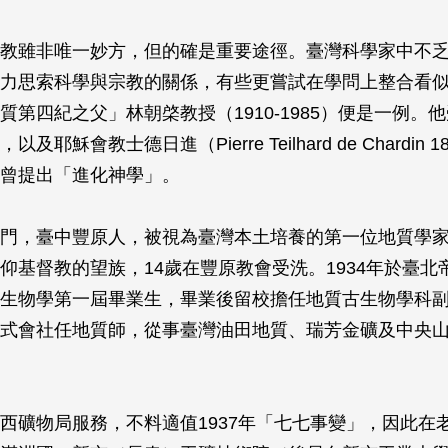
教雖非唯一妙方，但的確是重要途徑。臺灣科學家中不
力思索科學與宗教的關係，有些更嘗試在學問上整合看
質第四紀之父」林朝棨教授（1910-1985）便是一例。
耶穌會教士德日進（Pierre Teilhard de Chardin 18
曾提出「進化神學」。
門，臺中豐原人，被視為臺灣本土培養的第一位地質學
仰基督教的望族，14歲在豐原教會受洗。1934年於臺北
生物學第一屆畢業生，畢業後留校擔任地質古生物學科副手
式會社任地質師，從事臺灣油田地質、瑞芳金礦及中央
西礦物局服務，不料適值1937年「七七事變」，因此在