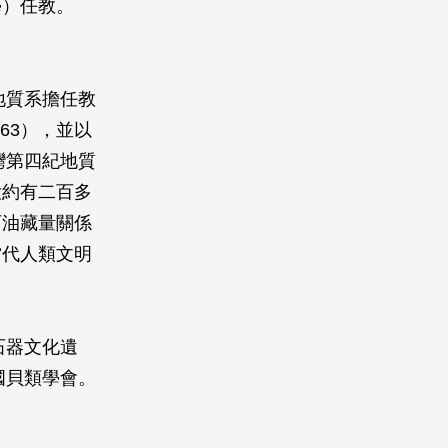
學）任教。
地質系擔任教
63），並以
灣第四紀地質
大約有二百多
石油藏量關係
當代人類文明
石器文化遺
國貝類學會。