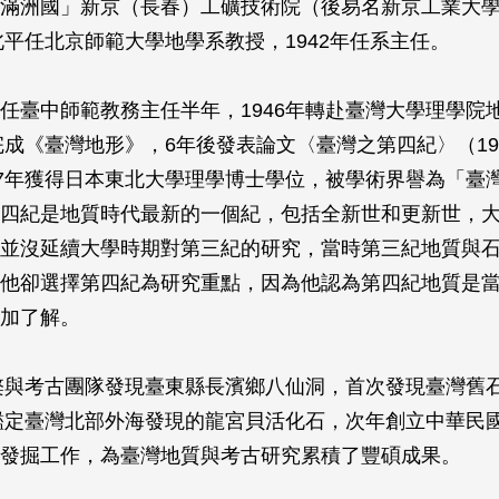
滿洲國」新京（長春）工礦技術院（後易名新京工業大
往北平任北京師範大學地學系教授，1942年任系主任。
任臺中師範教務主任半年，1946年轉赴臺灣大學理學院
年完成《臺灣地形》，6年後發表論文〈臺灣之第四紀〉（19
67年獲得日本東北大學理學博士學位，被學術界譽為「臺
四紀是地質時代最新的一個紀，包括全新世和更新世，
並沒延續大學時期對第三紀的研究，當時第三紀地質與
他卻選擇第四紀為研究重點，因為他認為第四紀地質是
加了解。
朝棨與考古團隊發現臺東縣長濱鄉八仙洞，首次發現臺灣舊
年鑑定臺灣北部外海發現的龍宮貝活化石，次年創立中華民
發掘工作，為臺灣地質與考古研究累積了豐碩成果。