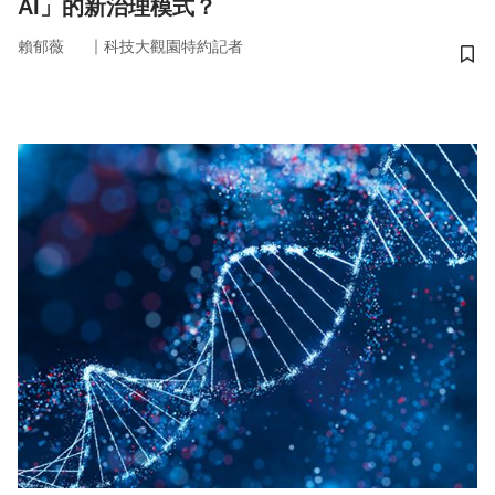
AI」的新治理模式？
｜
賴郁薇
科技大觀園特約記者
儲