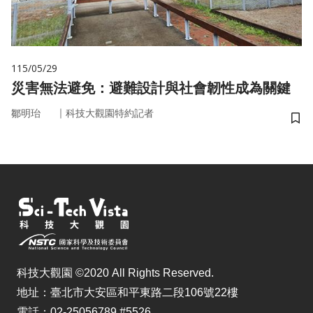
115/05/29
災害無法避免：避難設計與社會韌性成為關鍵
｜
鄒明珆
科技大觀園特約記者
儲
科技大觀園 ©2020 All Rights Reserved.
地址：臺北市大安區和平東路二段106號22樓
電話：02-25056789 #5526