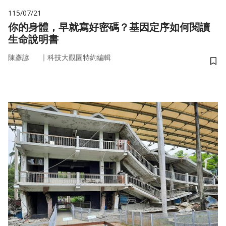
115/07/21
你的身體，早就寫好密碼？基因定序如何閱讀
生命說明書
｜
陳彥諺
科技大觀園特約編輯
儲