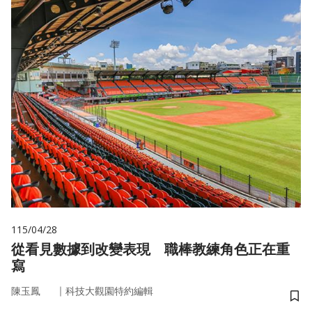
115/04/28
從看見數據到改變表現 職棒教練角色正在重
寫
｜
陳玉鳳
科技大觀園特約編輯
儲