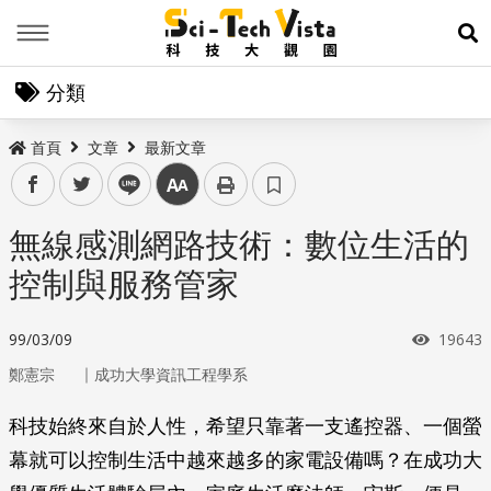
Menu
展
分類
首頁
文章
最新文章
facebook
twitter
line
中
無線感測網路技術：數位生活的
控制與服務管家
瀏覽次
99/03/09
19643
｜
鄭憲宗
成功大學資訊工程學系
科技始終來自於人性，希望只靠著一支遙控器、一個螢
幕就可以控制生活中越來越多的家電設備嗎？在成功大