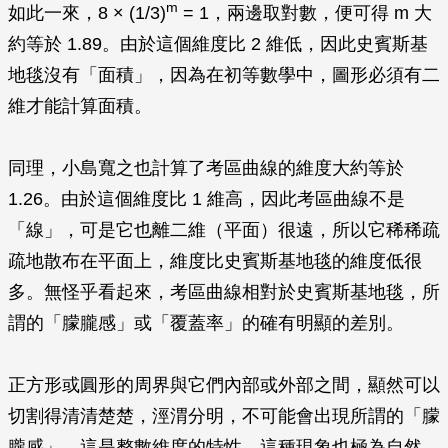
m
如此一來，8 × (1/3)
= 1，兩邊取對數，便可得
m
大
約等於 1.89。由於這個維度比 2 維低，因此史賓斯基
地毯沒有「面積」，因為在初等數學中，圖形必須有二
維才能計算面積。
同理，小島寬之也計算了考區曲線的維度大約等於
1.26。由於這個維度比 1 維高，因此考區曲線不是
「線」，可是它也離二維（平面）很遠，所以它稀稀疏
疏地散布在平面上，維度比史賓斯基地毯的維度低很
多。無怪乎看起來，考區曲線相對於史賓斯基地毯，所
謂的「朦朧感」或「覆蓋率」的確有明顯的差別。
正方形或圓形的周界與它們內部或外部之間，顯然可以
切割得清清楚楚，涇渭分明，不可能會出現所謂的「朦
朧感」，這是整數維度的特性。這種現象也極為自然，