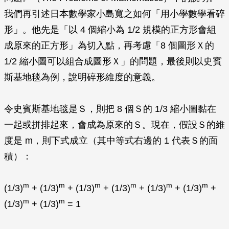
我們再引述日本數學家小島寬之如何「用小學數學看碎
形」。他先是「以 4 個縮小為 1/2 規模的正方形會組
成原來的正方形」為切入點，再考慮「8 個圖形Ｘ的
1/2 縮小圖可以組合成圖形Ｘ」的問題，最後則以史賓
斯基地毯為例，說明碎形維度的意義。
令史賓斯基地毯是Ｓ，則把 8 個Ｓ的 1/3 縮小圖黏在
一起或拼排起來，會成為原來的Ｓ。現在，假設Ｓ的維
度是
m
，則下式成立（其中等式右邊的 1 代表Ｓ的面
積）：
m
m
m
m
m
m
(1/3)
+ (1/3)
+ (1/3)
+ (1/3)
+ (1/3)
+ (1/3)
+
m
m
(1/3)
+ (1/3)
= 1