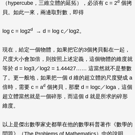
d
（hypercube，三維立體的延拓），必須有
c
= 2
個拷
貝。如此一來，兩邊取對數，即得
d
log
c
= log2
→
d
= log
c
／log2。
現在，給定一個物體，如果把它的3個拷貝黏在一起，
尺度大小會加倍，則按照上述定義，這個物體的維度就
等於
d
= log3／log2 = 1.44427…… 這當然就不是整數
了。更一般地，如果把一個
d
維的超立體的尺度變成
a
d
倍時，需要
c
=
a
個拷貝，那麼
d
= log
c
／log
a
，這個
超立體當然就是一個碎形，而這個
d
就是所求的碎形
維度。
以上是傑出數學家史都華在他的數學科普著作《數學的
問題》（
The Problems of Mathematics
）中的說明。