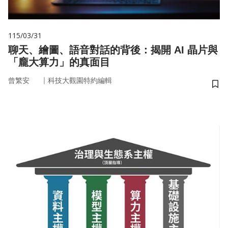
115/03/31
聊天、繪圖、語音對話的背後：揭開 AI 晶片與
「龐大算力」的真面目
｜
曾繁安
科技大觀園特約編輯
儲