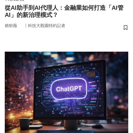
從AI助手到AI代理人：金融業如何打造「AI管
AI」的新治理模式？
｜
賴郁薇
科技大觀園特約記者
儲