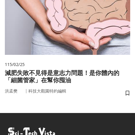
115/02/25
減肥失敗不見得是意志力問題！是你體內的
「細菌管家」在幫你囤油
｜
洪孟樊
科技大觀園特約編輯
儲