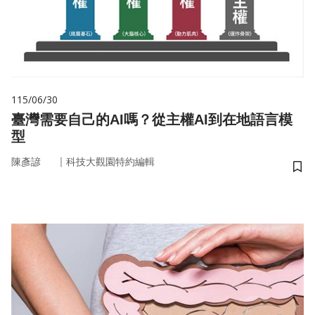
115/06/30
臺灣需要自己的AI嗎？從主權AI到在地語言模
型
｜
陳彥諺
科技大觀園特約編輯
儲