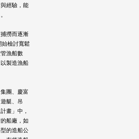
術與經驗，能
名。
度捕撈而逐漸
開始檢討寬鬆
控管漁船數
擊以製造漁船
船集團、慶富
、遊艇、吊
造計畫」中，
術的船廠，如
轉型的造船公