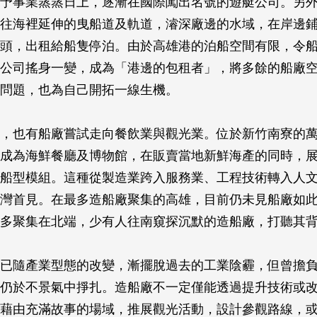
予事業蒸蒸日上，逐漸在國際闖出名號的遊艇公司。另
往海裡延伸的曳船道及軌道，濬深廠邊的水域，在岸邊
頭，出租給船隻停泊。由於高雄港的泊船空間有限，令
公司搖身一變，成為「港邊的包租者」，將多餘的船廠
問題，也為自己開拓一線生機。
，也有船廠嘗試走向餐飲業與觀光業。位於新竹南寮的
成為海鮮餐廳及博物館，在販賣當地新鮮海產的同時，
的船型模組。這種從製造業跨入服務業、工程技術轉入人
灣首見。在最多造船廠聚集的高雄，目前仍未見船廠如
多聚集在北端，少有人往南窺探沉默的造船廠，打聽其
已隨產業型態的改變，漸擺脫過去的工業陰霾，但曾擔
仍於不景氣中掙扎。造船廠不一定僅能透過提升技術或
藉由充滿故事的場域，推展觀光活動，設計參觀路線，