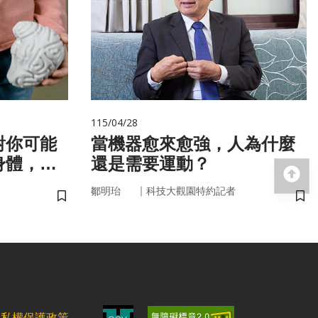
115/04/28
對你可能
當機器愈來愈強，人為什麼
身體，才
還是需要運動？
回
！
｜
鄒明珆
科技大觀園特約記者
儲存書籤
儲
隱私權保護政策