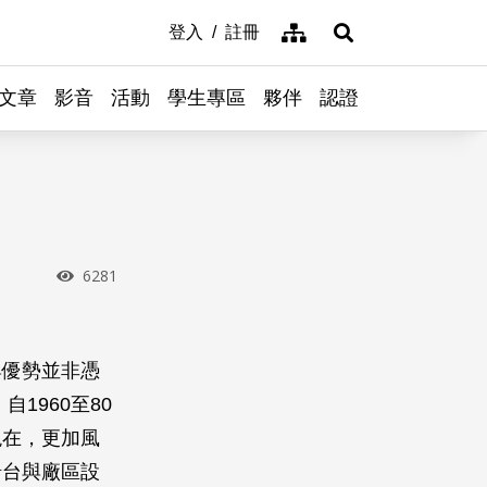
網站導覽
登入
註冊
展開搜尋
文章
影音
活動
學生專區
夥伴
認證
瀏覽次數
6281
與優勢並非憑
1960至80
現在，更加風
船台與廠區設