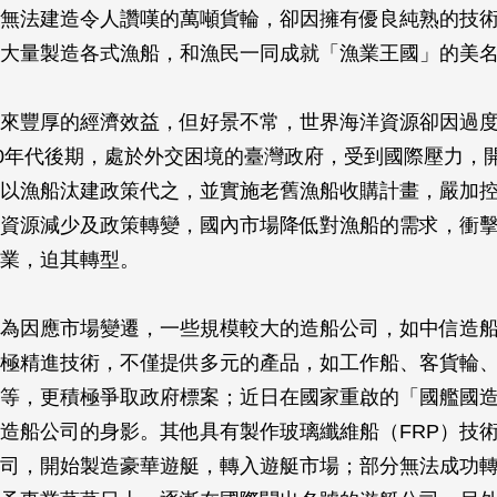
無法建造令人讚嘆的萬噸貨輪，卻因擁有優良純熟的技
大量製造各式漁船，和漁民一同成就「漁業王國」的美
來豐厚的經濟效益，但好景不常，世界海洋資源卻因過
80年代後期，處於外交困境的臺灣政府，受到國際壓力，
以漁船汰建政策代之，並實施老舊漁船收購計畫，嚴加
資源減少及政策轉變，國內市場降低對漁船的需求，衝
業，迫其轉型。
為因應市場變遷，一些規模較大的造船公司，如中信造
極精進技術，不僅提供多元的產品，如工作船、客貨輪
等，更積極爭取政府標案；近日在國家重啟的「國艦國
造船公司的身影。其他具有製作玻璃纖維船（FRP）技
司，開始製造豪華遊艇，轉入遊艇市場；部分無法成功