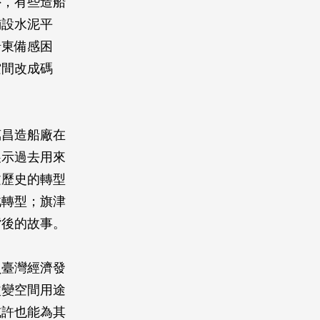
外，有些造船
鋪設水泥平
船東備感困
空間改成碼
萬昌造船廠在
展示過去用來
文歷史的轉型
此轉型；旗津
背後的故事。
負臺灣經濟發
改變空間用途
或許也能為其