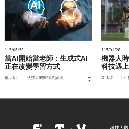
115/06/30
115/04/28
當AI開始當老師：生成式AI
機器人時
正在改變學習方式
科技遇上
接手？
｜
｜
鄒明珆
科技大觀園特約記者
鄒明珆
科
儲存書籤
科技大觀園 ©