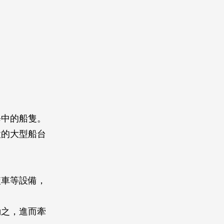
修中的船隻。
設的大型船台
絞車等設備，
動之，進而牽