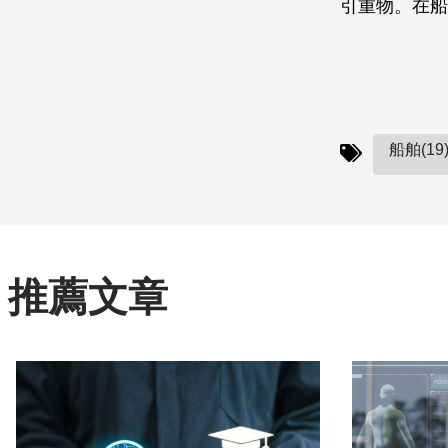
引重物。在船
船舶(19
推薦文章