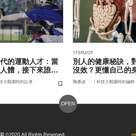
115/02/25
代的運動人才：當
別人的健康秘訣，
人體，接下來誰來
沒效？更懂自己的
更能「精準健康」
｜
技大觀園特約記者
陳彥諺
科技大觀園特約編輯
儲存書籤
OPEN
2020 All Rights Reserved.