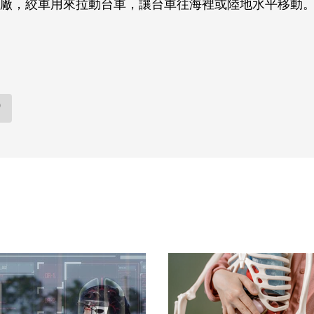
廠，絞車用來拉動台車，讓台車往海裡或陸地水平移動
)