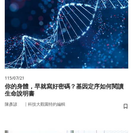
115/07/21
你的身體，早就寫好密碼？基因定序如何閱讀
生命說明書
｜
陳彥諺
科技大觀園特約編輯
儲