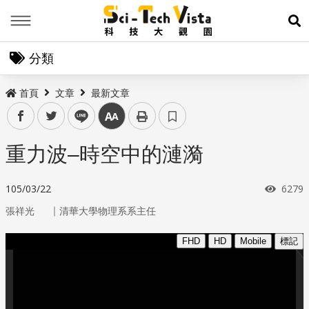
Menu
展
分類
首頁
文章
最新文章
facebook
twitter
line
中
重力波–時空中的漣漪
瀏覽
105/03/22
6279
｜
張祥光
清華大學物理系系主任