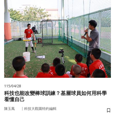
115/04/28
科技也能改變棒球訓練？基層球員如何用科學
看懂自己
｜
陳玉鳳
科技大觀園特約編輯
儲