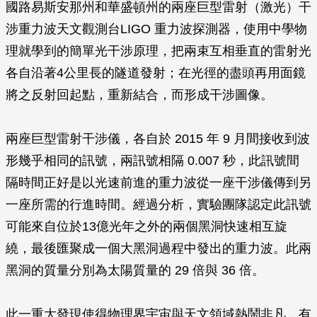
國路易斯安那州和華盛頓州的兩座巨型雷射（激光）干
涉重力波天文觀測台LIGO 重力波探測器，使用中學物
理就學到的簡單光干涉原理，把兩束互相垂直的雷射光
各自沿著4公里長的隧道發射；在光徑的盡頭再用面鏡
將之反射回起點，重新結合，而形成干涉圖像。
兩座巨型雷射干涉儀，各自於 2015 年 9 月間接收到波
形幾乎相同的訊號，兩訊號相隔 0.007 秒，此訊號間
隔時間正好是以光速前進的重力波從一座干涉儀傳到另
一座所需的行進時間。經過分析，實驗團隊認定此訊號
可能來自位於13億光年之外的兩個黑洞快速相互旋
繞，最後匯聚成一個大黑洞過程中發出的重力波。此兩
黑洞的質量分別為太陽質量的 29 倍與 36 倍。
此一重大發現使得物理界宇宙與天文領域熱鬧非凡，有