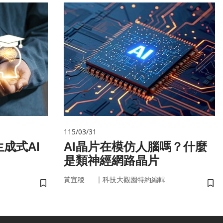
115/03/31
成式AI
AI晶片在模仿人腦嗎？什麼
是類神經網路晶片
｜
黃宜稜
科技大觀園特約編輯
儲存書籤
儲