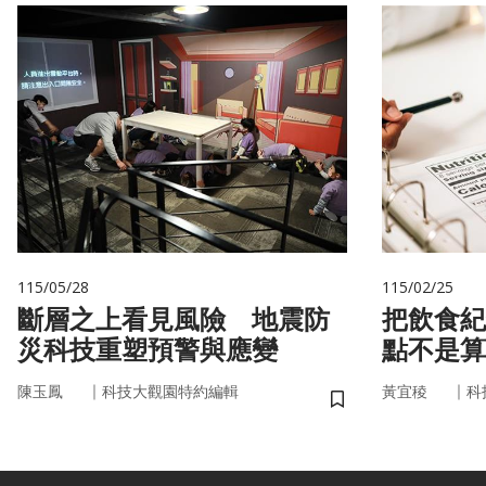
115/05/28
115/02/25
斷層之上看見風險 地震防
把飲食紀
災科技重塑預警與應變
點不是算
的「飲食
｜
｜
陳玉鳳
科技大觀園特約編輯
黃宜稜
科
儲存書籤