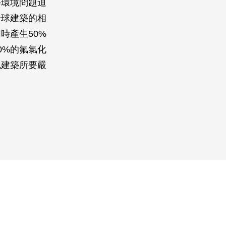
等環境問題迫
全球建築的相
時產生50%
0%的氟氯化
色建築所要嚴