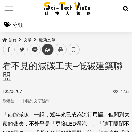
Menu
展
分類
首頁
文章
最新文章
facebook
twitter
line
中
看不見的減碳工夫–低碳建築聯
盟
瀏覽
105/06/07
4233
｜
涂煥昌
特約文字編輯
「節能減碳」一詞，近年來已成為流行用語。但問到大
家的做法，不外乎是「更換LED燈泡」、「隨手關閉不