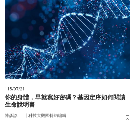
115/07/21
你的身體，早就寫好密碼？基因定序如何閱讀
生命說明書
｜
陳彥諺
科技大觀園特約編輯
儲