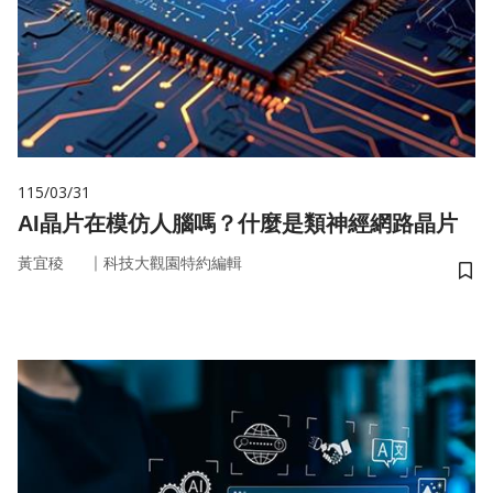
115/03/31
AI晶片在模仿人腦嗎？什麼是類神經網路晶片
｜
黃宜稜
科技大觀園特約編輯
儲