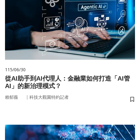
115/06/30
從AI助手到AI代理人：金融業如何打造「AI管
AI」的新治理模式？
｜
賴郁薇
科技大觀園特約記者
儲