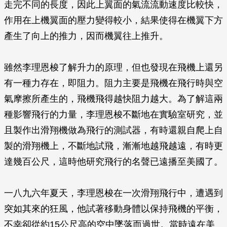
走完不同的長度，因此上翼面的氣流流動速度比較快，
作用在上機翼面的壓力變得較小，結果使得在機翼下方
產生了向上的推力，因而機翼往上推升。
雖然李理恩梭了解升力的原理，但也發現在飛機上還另
有一種力存在，即阻力。阻力主要是飛機在飛行時與空
氣摩擦所產生的，飛機飛得越快阻力越大。為了解這兩
種影響飛行的力量，李理恩梭不斷地在實驗室研究，並
且製作出滑翔機做為飛行的測試器，有時還親自爬上自
製的滑翔機上，不斷地試飛，漸漸地越飛越遠，有時更
達幾百公尺，這時他研究飛行的名聲已遠播至美國了。
一八九六年夏天，李理恩梭在一次滑翔飛行中，遭遇到
突如其來的狂風，他試著移動身體以保持飛機的平衡，
不幸卻從約15公尺高的空中墜落而過世。當時遠在美