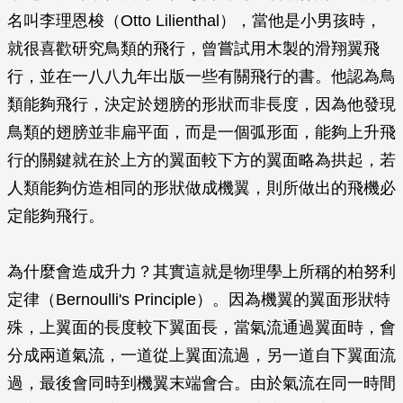
名叫李理恩梭（Otto Lilienthal），當他是小男孩時，
就很喜歡研究鳥類的飛行，曾嘗試用木製的滑翔翼飛
行，並在一八八九年出版一些有關飛行的書。他認為鳥
類能夠飛行，決定於翅膀的形狀而非長度，因為他發現
鳥類的翅膀並非扁平面，而是一個弧形面，能夠上升飛
行的關鍵就在於上方的翼面較下方的翼面略為拱起，若
人類能夠仿造相同的形狀做成機翼，則所做出的飛機必
定能夠飛行。
為什麼會造成升力？其實這就是物理學上所稱的柏努利
定律（Bernoulli's Principle）。因為機翼的翼面形狀特
殊，上翼面的長度較下翼面長，當氣流通過翼面時，會
分成兩道氣流，一道從上翼面流過，另一道自下翼面流
過，最後會同時到機翼末端會合。由於氣流在同一時間