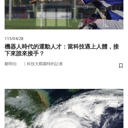
115/04/28
機器人時代的運動人才：當科技遇上人體，接
下來誰來接手？
｜
鄒明珆
科技大觀園特約記者
儲