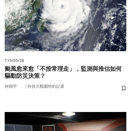
115/05/28
颱風愈來愈「不按常理走」，監測與推估如何
驅動防災決策？
｜
何楷平
科技大觀園特約記者
儲