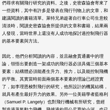
們尋求有關飛行研究的資料。之後，史密森協會寄來了
一些資料，其中有許多是發表在飛行刊物上的文章，和
建議閱讀的書籍清單。萊特兄弟趁著自行車公司生意較
清淡時，閱讀史密森協會所提供的文章和書籍，結果兩
人發現，當時世界上還沒有人成功地探討過控制飛行器
的基本要素與方法。
因此，他們分析閱讀的內容，並且融會貫通書中的理
論，領悟出要創造一架成功的飛行器必須具備三個基本
要素：結構體必須能產生升力、推力，以及能控制飛機
的平衡。其實當時前面兩個基本要素的理論已經證實
了，如李理恩梭對飛行的研究，他所設計的機翼結構，
就具有產生最好升力的效果。另外一位美籍學者藍格利
（Samuel P. Langely）也對飛行機械有所研究，曾經
製造過蒸氣動力飛機，飛越過約四公尺寬的小河，也已