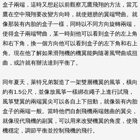
盒子兩端，這時又想起以前觀察兀鷹飛翔的方法，當兀
鷹在空中飛翔要改變方向時，就使翅膀的翼端彎曲。就
像那裝有內胎的盒子一樣，同時以不同方向旋轉兩端，
使得盒子兩端彎曲，某一時刻他可以看到盒子的左上角
和右下角，換一個方向他可以看到盒子的左下角和右上
角。現在他了解如果滑翔機的機翼能夠隨著風彎曲或扭
曲，或許就有辦法達到平衡了。
同年夏天，萊特兄弟製造了一架雙層機翼的風箏，橫向
約有1.5公尺，並像放風箏一樣綁在繩子上進行試飛，
風箏雙翼的兩端翼尖可以各自上下扭動，就像裝有內胎
盒子的兩端一般。當時他們自創飛機兩端翹曲的翼尖，
就像現代飛機的副翼，可以用來改變機翼的角度，使飛
機穩定，調節平衡並控制飛機的飛行。