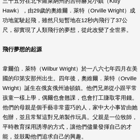
三十五分在北卡羅萊納州的吉特赫克小鎮（Kitty
Hawk），由29歲的奧維爾．萊特（Orville Wright）成
功地駕駛起飛，雖然只短暫地在12秒內飛行了37公
尺，卻實現了人類飛行的夢想，從此改變了全世界。
飛行夢想的起源
韋爾伯．萊特（Wilbur Wright）於一八六七年四月在美
國的印第安那州出生。四年後，奧維爾．萊特（Orville
Wright）誕生在俄亥俄州迪頓鎮。他們兄弟從小跟平常
孩童一樣上學，偶爾也會翹課，也會打工賺取零用錢。
他們的母親是個手藝非常靈巧的人，家中大小事皆由她
包辦，並且常幫這對兄弟製作玩具。父親是一位牧師，
平時教育採用誘導的方式，讓他們儘量發揮自己的才
能，並鼓勵他們追求自己的興趣。