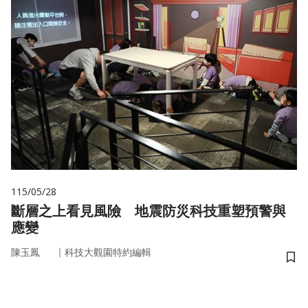
115/05/28
斷層之上看見風險 地震防災科技重塑預警與
應變
｜
陳玉鳳
科技大觀園特約編輯
儲