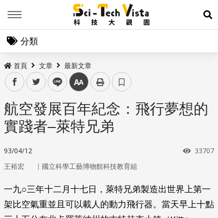
Menu
展
分類
首頁
文章
最新文章
facebook
twitter
line
中
航空發展百年紀念：飛行夢想的
實踐者–萊特兄弟
瀏覽次
93/04/12
33707
｜
王裕宏
國立科學工藝博物館科技教育組
一九○三年十二月十七日，萊特兄弟製造出世界上第一
架比空氣重並且可以載人的動力飛行器。當天早上十點