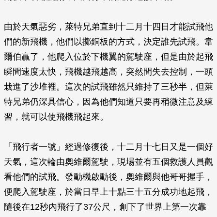
由於天氣惡劣，萊特兄弟直到十二月十四日才能試飛他
們的新飛機，他們以擲銅板的方式，決定誰先試飛。韋
爾伯贏了，他爬入位於下機翼的駕駛座，但是由於起飛
瞬間速度太快，飛機越飛越高，突然間失去控制，一頭
栽進了沙堆裡。這次的試飛雖然只維持了三秒半，但萊
特兄弟仍深具信心，因為他們知道只要再稍微注意及練
習，就可以使飛機飛起來。
「飛行者一號」經過修復後，十二月十七日又是一個好
天氣，這次輪由奧維爾駕駛，現場並有五個救護人員觀
看他們的試飛。發動機啟動後，奧維爾與他哥哥握手，
便爬入駕駛座，於當日早上十點三十五分成功地起飛，
隨後在12秒內飛行了37公尺，創下了世界上第一次靠