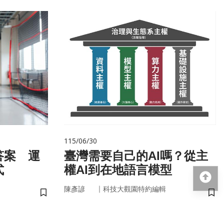
115/06/30
答案 運
臺灣需要自己的AI嗎？從主
式
權AI到在地語言模型
回
｜
陳彥諺
科技大觀園特約編輯
儲存書籤
儲