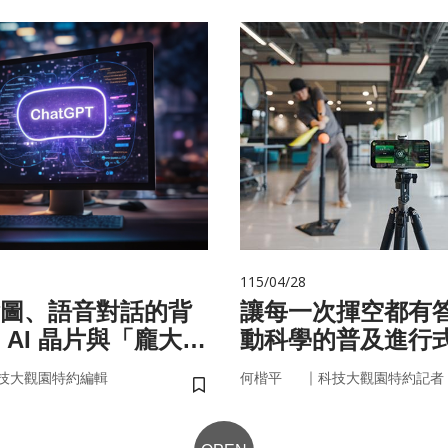
115/04/28
圖、語音對話的背
讓每一次揮空都有
 AI 晶片與「龐大算
動科學的普及進行
面目
｜
技大觀園特約編輯
何楷平
科技大觀園特約記者
儲存書籤