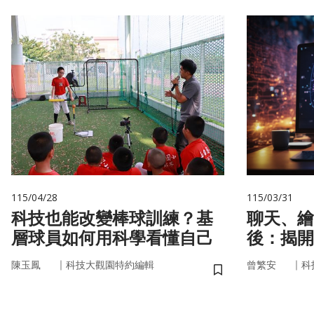
115/04/28
115/03/31
科技也能改變棒球訓練？基
聊天、繪
層球員如何用科學看懂自己
後：揭開
力」的真
｜
｜
陳玉鳳
科技大觀園特約編輯
曾繁安
科
儲存書籤