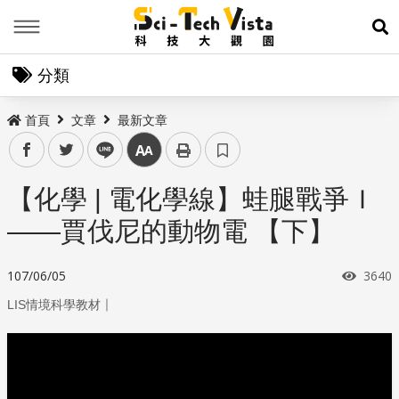
Menu
展
分類
首頁
文章
最新文章
facebook
twitter
line
中
【化學 | 電化學線】蛙腿戰爭Ｉ
——賈伐尼的動物電 【下】
瀏覽
107/06/05
3640
｜
LIS情境科學教材