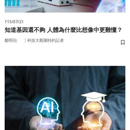
115/07/21
知道基因還不夠 人體為什麼比想像中更難懂？
｜
鄒明珆
科技大觀園特約記者
儲