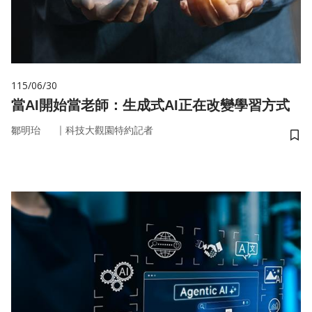
115/06/30
當AI開始當老師：生成式AI正在改變學習方式
｜
鄒明珆
科技大觀園特約記者
儲