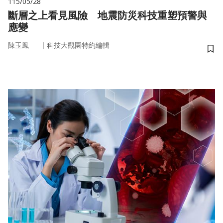
115/05/28
斷層之上看見風險 地震防災科技重塑預警與
應變
｜
陳玉鳳
科技大觀園特約編輯
儲