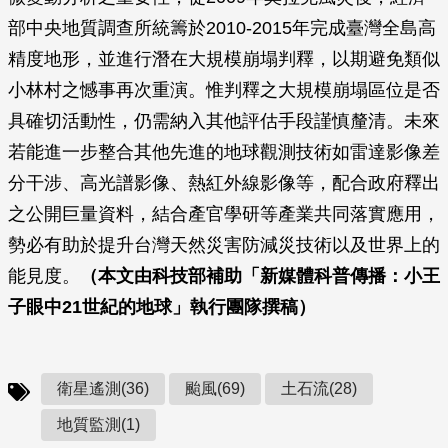
部中央地質調查所統籌於2010-2015年完成臺灣全島高
精度地形，並進行潛在大規模崩塌判釋，以期避免類似
小林村之憾事再次重演。惟判釋之大規模崩塌區位是否
具確切活動性，仍需納入其他評估手段謹慎釐清。未來
若能進一步整合其他先進的地球觀測技術如雷達影像差
分干涉、高光譜影像、熱紅外線影像等，配合政府釋出
之公開巨量資料，結合產官學研等產業共同落實應用，
勢必有助於提升台灣天然災害防減災技術以及世界上的
能見度。
（本文由科技部補助「新媒體科普傳播：小王
子眼中
21
世紀的地球」執行團隊撰稿）
衛星遙測(36)
颱風(69)
土石流(28)
地質監測(1)