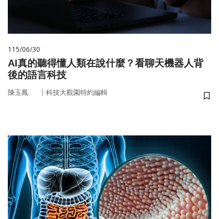
115/06/30
AI真的聽得懂人類在說什麼？看聊天機器人背
後的語言科技
｜
陳玉鳳
科技大觀園特約編輯
儲