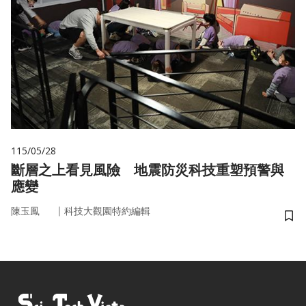
115/05/28
斷層之上看見風險 地震防災科技重塑預警與
應變
｜
陳玉鳳
科技大觀園特約編輯
儲