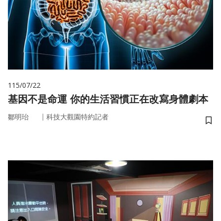
115/07/22
基因不是命運 你的生活習慣正在改寫身體劇本
｜
鄒明珆
科技大觀園特約記者
儲