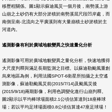
移歷程關係。圖1顯示蘇迪風災一個月後，南勢溪上游
山崩之土砂仍有大部分淤積於南勢溪屈尺段凹岸處，而
南側呈南-北流向之平廣溪則有大量崩積土砂淤積於主
河道內。
遙測影像有利於廣域地貌變異之快速量化分析
遙測影像可用於廣域地貌變異之量化分析，快速地獲得
大尺度判釋與滿足長期監測之目標。以蘇迪勒颱風重創
烏來地區為例，利用法國SPOT-6衛星所拍攝之太空遙
測影像，蘇迪勒颱風災前(2015/7/14)及颱風災後
(2015/9/18)兩期影像，利用色調變化進行山崩判釋。
圖2顯示以平均棒球場面積2.1公頃估算達到18座棒球
場；若以平均足球場面積0.8公頃估算達47座足球場！