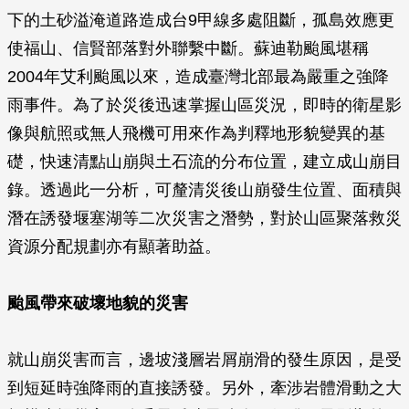
下的土砂溢淹道路造成台9甲線多處阻斷，孤島效應更
使福山、信賢部落對外聯繫中斷。蘇迪勒颱風堪稱
2004年艾利颱風以來，造成臺灣北部最為嚴重之強降
雨事件。為了於災後迅速掌握山區災況，即時的衛星影
像與航照或無人飛機可用來作為判釋地形貌變異的基
礎，快速清點山崩與土石流的分布位置，建立成山崩目
錄。透過此一分析，可釐清災後山崩發生位置、面積與
潛在誘發堰塞湖等二次災害之潛勢，對於山區聚落救災
資源分配規劃亦有顯著助益。
颱風帶來破壞地貌的災害
就山崩災害而言，邊坡淺層岩屑崩滑的發生原因，是受
到短延時強降雨的直接誘發。另外，牽涉岩體滑動之大