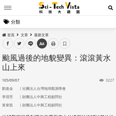
Menu
展
分類
首頁
文章
最新文章
facebook
twitter
line
中
颱風過後的地貌變異：滾滾黃水
山上來
瀏覽
105/09/07
3227
｜
劉進金
社團法人台灣地球觀測學會
｜
李璟芳
財團法人中興工程顧問社
｜
黃韋凱
財團法人中興工程顧問社