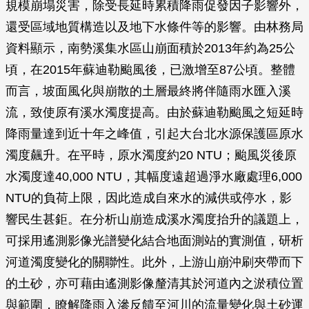
規模崩塌災害，除受長延時累積降雨促發因子影響外，
還受區域地質構造以及地下水條件等的影響。由林務局
資料顯示，南勢溪集水區山崩面積於2013年約為25公
頃，在2015年蘇迪勒颱風後，已激增至87公頃。整體
而言，坡面風化與崩散的土層最終將伴隨雨水匯入溪
流，致使原有溪水濁度提高。由於蘇迪勒颱風之短延時
降雨量達到近十年之峰值，引起大台北水源保護區原水
濁度飆升。在平時，原水濁度約20 NTU；颱風災後原
水濁度達40,000 NTU，其幅度遠超過淨水廠處理6,000
NTU的負荷上限，因此造成自來水的減供或停水，影
響民生甚鉅。在分析山崩造成溪水濁度抬升的議題上，
可採用遙測影像光譜變化結合地面測站的實測值，研析
河道濁度變化的關聯性。此外，上游山崩沖刷夾帶而下
的土砂，亦可藉由遙測影像釐清其於河道內之淤積位置
與範圍，瞭解降雨入滲反饋至河川的流量變化與土砂運