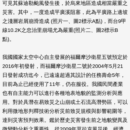
可見其蘇迪勒颱風發生後，於烏來地區造成相當嚴重之
災害。其中，一度造成平廣溪阻塞，此為平廣路上邊坡
之淺層岩屑崩滑造成 (照片一、圖2標示A點)，而台9甲
線10.2K之忠治里崩塌尤為嚴重(照片二、圖2標示B
點)。
我國國家太空中心自主發展的福爾摩沙衛星五號預定於
2016年初發射，而福爾摩沙衛星二號於2004年5月21
日發射成功迄今，已遠遠超過其設計的任務壽命5年，
目前為止已經使用了11年，仍在服役。我國民間產業
也有自主能力可以進行各種地表地貌的監測分析與應
用。對於具潛在易致災之山崩或土石流高潛勢區，可以
利用微地形判釋技術分析災前致災規模與影響範圍等，
達到災害預判效果。鑑於歷史災害發生前之地貌變異及
微變動分析之重要性，從2009年莫拉克風災後，經濟