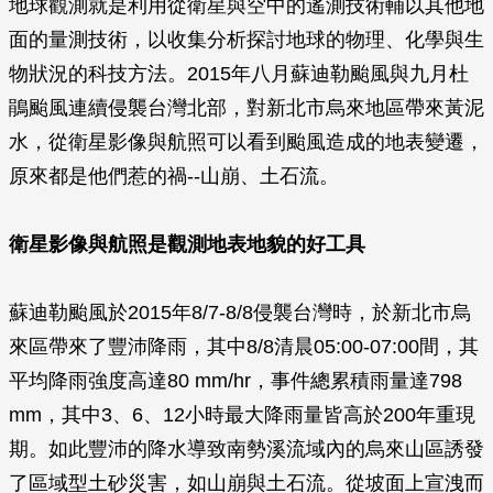
地球觀測就是利用從衛星與空中的遙測技術輔以其他地
面的量測技術，以收集分析探討地球的物理、化學與生
物狀況的科技方法。2015年八月蘇迪勒颱風與九月杜
鵑颱風連續侵襲台灣北部，對新北市烏來地區帶來黃泥
水，從衛星影像與航照可以看到颱風造成的地表變遷，
原來都是他們惹的禍--山崩、土石流。
衛星影像與航照是觀測地表地貌的好工具
蘇迪勒颱風於2015年8/7-8/8侵襲台灣時，於新北市烏
來區帶來了豐沛降雨，其中8/8清晨05:00-07:00間，其
平均降雨強度高達80 mm/hr，事件總累積雨量達798
mm，其中3、6、12小時最大降雨量皆高於200年重現
期。如此豐沛的降水導致南勢溪流域內的烏來山區誘發
了區域型土砂災害，如山崩與土石流。從坡面上宣洩而