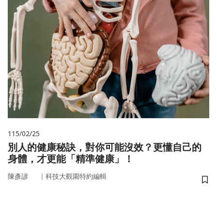
115/02/25
別人的健康秘訣，對你可能沒效？更懂自己的
身體，才更能「精準健康」！
｜
陳彥諺
科技大觀園特約編輯
儲