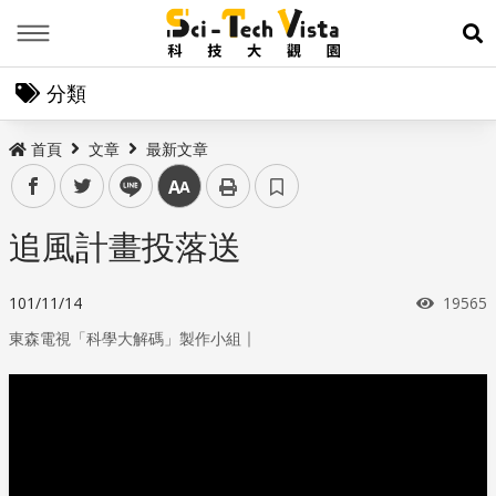
Menu
展
分類
首頁
文章
最新文章
facebook
twitter
line
中
追風計畫投落送
瀏覽次
101/11/14
19565
｜
東森電視「科學大解碼」製作小組