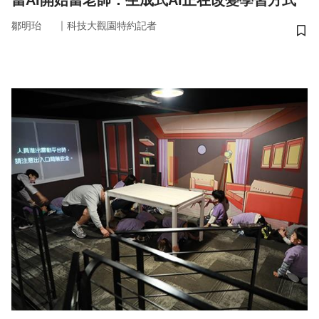
當AI開始當老師：生成式AI正在改變學習方式
｜
鄒明珆
科技大觀園特約記者
儲