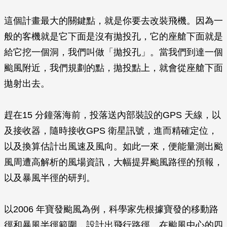
這個計畫最大的關鍵點，就是你要去改裝飛機。因為一
般的客機就是它下面是沒有拋投孔，它的座艙下面就是
給它挖一個洞，我們叫做「拋投孔」。當我們到達一個
颱風附近，我們規­劃的點，拋投點上，就會從座艙下面
拋射出去。
趕在15 分鐘落海前，投落送內部裝設的GPS 天線，以
及接收器，隨時接收GPS 衛星訊號，進而精確定位，
以及換算估計出風速及風向。如此一來，便能量測出颱
風周遭高解析的風場資訊，大幅提昇颱風路徑的預報，
以及暴風半徑的研判。
以2006 年寶發颱風為例，科學家先根據寶發的移動路
徑和暴風半徑範圍，設計出飛行路徑。在颱風中心的四