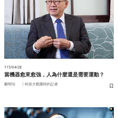
115/04/28
當機器愈來愈強，人為什麼還是需要運動？
｜
鄒明珆
科技大觀園特約記者
儲