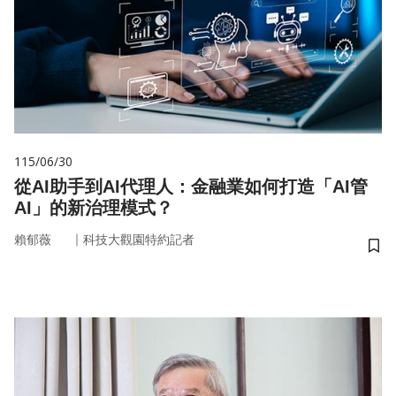
115/06/30
從AI助手到AI代理人：金融業如何打造「AI管
AI」的新治理模式？
｜
賴郁薇
科技大觀園特約記者
儲