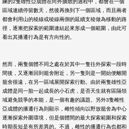
練的2隻雄性亞成體在向外擴散的過程中，都會在一個
區域連續停留數天，然後再換到下一個區域，而且兩者
都會利用山的稜線或稜線兩側的延續支稜做為移動的路
徑，逐漸把探索的範圍連結起來形成一個範圍，由此可
看出其播遷行為是有方向性的。
然而，兩隻個體不同之處在於其中一隻往外探索一段時
間後，又逐漸回到籠舍附近，另一隻則是一開始便離開
籠舍很遠，在另一區域展開探索行動。由於兩隻雄性亞
成體是同一胎一起成長的小石虎，是否天生就有區隔領
域避免競爭的本能，是一個有趣的議題。另外3隻雌性
亞成體的播遷行為則顯示，雌性傾向以野放籠舍為中心
逐漸探索外圍環境，但是個體間的最大探索範圍和探索
時期長短是有所差異的。不過，雌性的播遷行為也都和