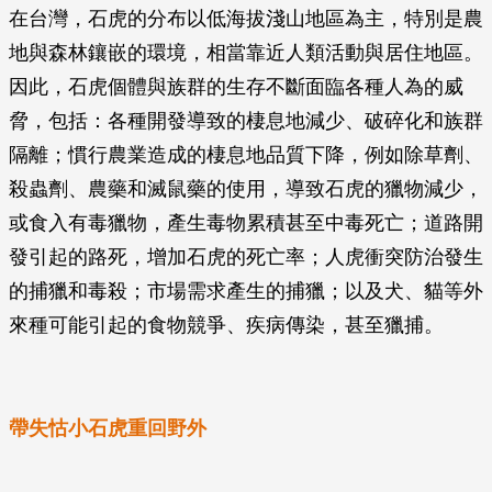
在台灣，石虎的分布以低海拔淺山地區為主，特別是農
地與森林鑲嵌的環境，相當靠近人類活動與居住地區。
因此，石虎個體與族群的生存不斷面臨各種人為的威
脅，包括：各種開發導致的棲息地減少、破碎化和族群
隔離；慣行農業造成的棲息地品質下降，例如除草劑、
殺蟲劑、農藥和滅鼠藥的使用，導致石虎的獵物減少，
或食入有毒獵物，產生毒物累積甚至中毒死亡；道路開
發引起的路死，增加石虎的死亡率；人虎衝突防治發生
的捕獵和毒殺；市場需求產生的捕獵；以及犬、貓等外
來種可能引起的食物競爭、疾病傳染，甚至獵捕。
帶失怙小石虎重回野外