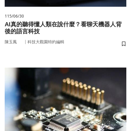
115/06/30
AI真的聽得懂人類在說什麼？看聊天機器人背
後的語言科技
｜
陳玉鳳
科技大觀園特約編輯
儲