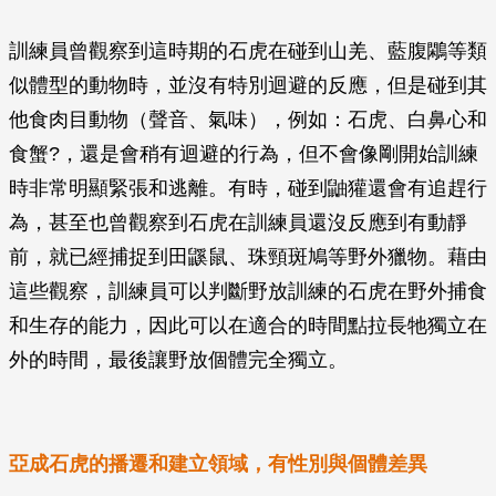
訓練員曾觀察到這時期的石虎在碰到山羌、藍腹鷴等類
似體型的動物時，並沒有特別迴避的反應，但是碰到其
他食肉目動物（聲音、氣味），例如：石虎、白鼻心和
食蟹?，還是會稍有迴避的行為，但不會像剛開始訓練
時非常明顯緊張和逃離。有時，碰到鼬獾還會有追趕行
為，甚至也曾觀察到石虎在訓練員還沒反應到有動靜
前，就已經捕捉到田鼷鼠、珠頸斑鳩等野外獵物。藉由
這些觀察，訓練員可以判斷野放訓練的石虎在野外捕食
和生存的能力，因此可以在適合的時間點拉長牠獨立在
外的時間，最後讓野放個體完全獨立。
亞成石虎的播遷和建立領域，有性別與個體差異