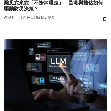
颱風愈來愈「不按常理走」，監測與推估如何
驅動防災決策？
｜
何楷平
科技大觀園特約記者
儲