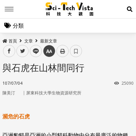
Menu
展
分類
首頁
文章
最新文章
facebook
twitter
line
中
與石虎在山林間同行
瀏覽次
107/07/04
25090
｜
陳美汀
屏東科技大學生物資源研究所
瀕危的石虎
亞洲豹貓是亞洲的小型貓科動物中分布最廣泛的物種，