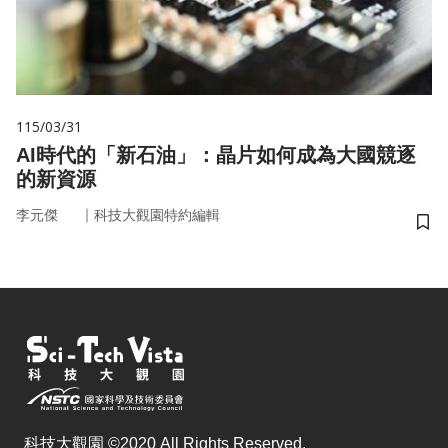
115/03/31
AI時代的「新石油」：晶片如何成為大國競逐
的新資源
｜
李元傑
科技大觀園特約編輯
儲
科技大觀園 ©2020 All Rights Reserved.