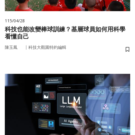
115/04/28
科技也能改變棒球訓練？基層球員如何用科學
看懂自己
｜
陳玉鳳
科技大觀園特約編輯
儲