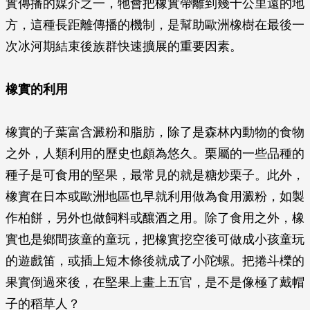
實傳播的媒介之一，牠會把橡實帶離到幾十公里遠的地
方，這種長距離傳播的機制，是幫助歐洲橡樹在最後一
次冰河期結束後族群快速擴展的重要因素。
橡實的利用
橡實的子葉富含澱粉和脂肪，除了是森林內動物的食物
之外，人類利用的歷史也頗為悠久。栗屬的一些品種的
種子是可食用的堅果，最常見的就是糖炒栗子。此外，
橡實在日本或歐洲地區也早就利用做為食用澱粉，如製
作柏餅，另外也做飼料或釀酒之用。除了食用之外，橡
實也是鄉間孩童的童玩，把橡實挖空後可做成小孩童玩
的遊戲笛，或插上短木條後就成了小陀螺。把捲斗櫟的
果實倒過來後，在堅果上畫上五官，是不是像極了戴帽
子的稻草人？