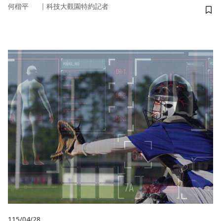
｜
何楷平
科技大觀園特約記者
儲
115/04/28