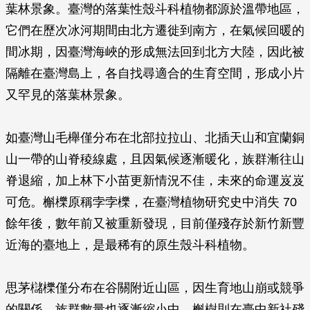
葉林景象。臺灣的落葉性殼斗科植物都源於溫帶地區，
它們在歷次冰河期間由北方遷徙到南方，在氣候回暖的
間冰期，因臺灣海峽的形成無法回到北方大陸，因此被
隔離在臺灣島上，各自找尋適合的生育空間，形成小片
又罕見的落葉林景象。
如臺灣山毛櫸僅分布在北部拉拉山、北插天山和宜蘭銅
山一帶的山脊稜線處，且因氣候逐漸暖化，族群漸往山
脊退縮，加上林下小苗更新情況不佳，未來的命運岌岌
可危。槲櫟原稱孛孛櫟，在臺灣植物研究史中消失 70
餘年後，數年前又被重新發現，目前僅殘存於新竹新豐
近海的臺地上，是最稀有的原生殼斗科植物。
思茅櫧櫟僅分布在谷關附近山區，因生育地山崩或競爭
的關係，族群數量也逐漸縮小中。槲樹則在臺中新社殘