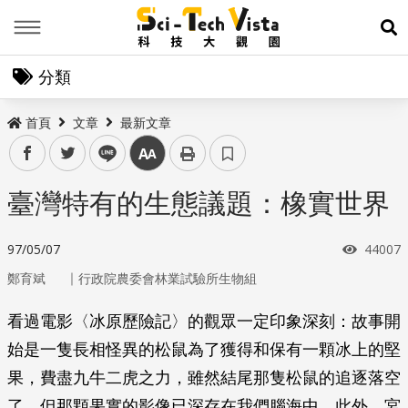
Menu
展
分類
首頁
文章
最新文章
facebook
twitter
line
中
臺灣特有的生態議題：橡實世界
瀏覽次
97/05/07
44007
｜
鄭育斌
行政院農委會林業試驗所生物組
看過電影〈冰原歷險記〉的觀眾一定印象深刻：故事開
始是一隻長相怪異的松鼠為了獲得和保有一顆冰上的堅
果，費盡九牛二虎之力，雖然結尾那隻松鼠的追逐落空
了，但那顆果實的影像已深存在我們腦海中。此外，宮