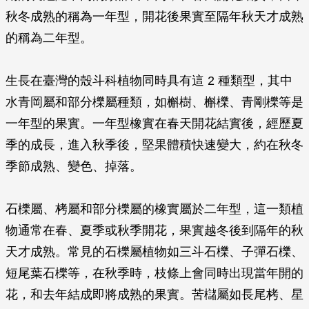
秋冬成熟的稱為一年型，開花後果實至隔年秋天才成熟
的稱為二年型。
生長在臺灣的殼斗科植物同時具有這 2 種類型，其中
水青岡屬和部分櫟屬種類，如槲樹、槲櫟、青剛櫟等是
一年型的果實。一年型橡實在春天開花結實後，經歷夏
季的成長，進入秋季後，堅果體積快速變大，約在秋冬
季節成熟、變色、掉落。
石櫟屬、栲屬和部分櫟屬的橡實屬於二年型，這一類植
物通常在春、夏季或秋季開花，果實越冬後到隔年的秋
天才成熟。常見的石櫟屬植物如三斗石櫟、子彈石櫟、
短尾葉石櫟等，在秋季時，枝條上會同時出現當年開的
花，和去年結成即將成熟的果實。苦櫧屬如長尾栲、星