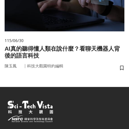
115/06/30
AI真的聽得懂人類在說什麼？看聊天機器人背
後的語言科技
｜
陳玉鳳
科技大觀園特約編輯
儲