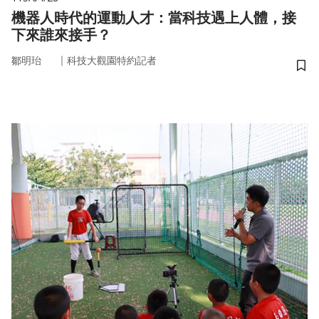
機器人時代的運動人才：當科技遇上人體，接
下來誰來接手？
｜
鄒明珆
科技大觀園特約記者
儲