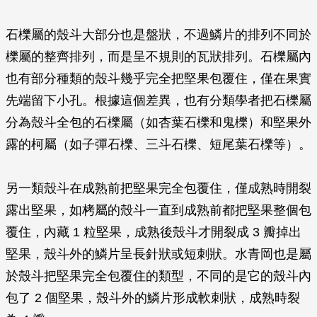
石櫟屬的殼斗大部分也是盤狀，不過鱗片的排列不同於
櫟屬的整齊排列，而是呈不規則的瓦狀排列。石櫟屬內
也有部分種類的殼斗幾乎完全把堅果包覆住，僅在果實
先端留下小孔。根據這個差異，也有分類學者把石櫟屬
分為殼斗全包的石櫟屬（如杏葉石櫟和鬼櫟）和堅果外
露的柯屬（如子彈石櫟、三斗石櫟、短尾葉石櫟等）。
另一類殼斗在成熟前把堅果完全包覆住，僅成熟時開裂
露出堅果，如栲屬的殼斗一直到成熟前都把堅果整個包
覆住，內藏 1 粒堅果，成熟後殼斗才開裂成 3 瓣掉出
堅果，殼斗外的鱗片呈長針狀或短刺狀。水青岡也是屬
於殼斗把堅果完全包覆住的類型，不同的是它的殼斗內
包了 2 個堅果，殼斗外的鱗片形成軟刺狀，成熟時裂