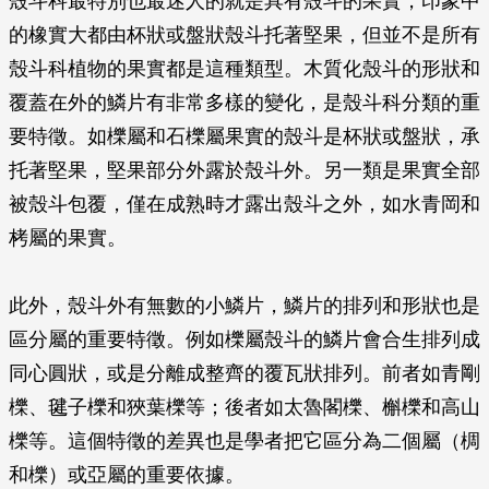
殼斗科最特別也最迷人的就是具有殼斗的果實，印象中
的橡實大都由杯狀或盤狀殼斗托著堅果，但並不是所有
殼斗科植物的果實都是這種類型。木質化殼斗的形狀和
覆蓋在外的鱗片有非常多樣的變化，是殼斗科分類的重
要特徵。如櫟屬和石櫟屬果實的殼斗是杯狀或盤狀，承
托著堅果，堅果部分外露於殼斗外。另一類是果實全部
被殼斗包覆，僅在成熟時才露出殼斗之外，如水青岡和
栲屬的果實。
此外，殼斗外有無數的小鱗片，鱗片的排列和形狀也是
區分屬的重要特徵。例如櫟屬殼斗的鱗片會合生排列成
同心圓狀，或是分離成整齊的覆瓦狀排列。前者如青剛
櫟、毽子櫟和狹葉櫟等；後者如太魯閣櫟、槲櫟和高山
櫟等。這個特徵的差異也是學者把它區分為二個屬（椆
和櫟）或亞屬的重要依據。