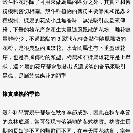
殼斗科花序除了可用來做為屬的區分之外，其實它和傳
粉機制密切相關。殼斗科植物的傳粉主要靠風和昆蟲 2
種機制。櫟屬的花朵小且無香味，無法吸引昆蟲來傳
粉，下垂的雄花序會產生大量隨風飄散的花粉。雌花數
量雖較少，不過黏黏的 3 裂狀花柱會黏住隨風飄散的
花粉，是很典型的風媒花。水青岡屬也有下垂型雄花
序，也是靠風傳粉的類型。栲屬和石櫟屬雄花序是上舉
狀，這 2 屬的花序都會散發出或濃或淡的香氣來吸引
昆蟲，是屬於蟲媒花的類型。
橡實成熟的季節
殼斗科果實幾乎都是在秋冬季節成熟，因此在秋冬季節
的森林底層，常可發現掉落滿地的各式橡實。橡實生長
期的長短隨不同的類群而不同，在春天開花結實，當年