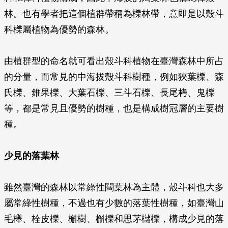
林。也有學者把這個植群帶稱為櫟林帶，意即是以殼斗
科櫟屬植物為優勢的森林。
由植群型的命名就可看出殼斗科植物在臺灣森林中所占
的分量，而常見的中海拔殼斗科樹種，例如狹葉櫟、森
氏櫟、錐果櫟、大葉石櫟、三斗石櫟、長尾栲、鬼櫟
等，都是常見且優勢的樹種，也是構成樹冠層的主要樹
種。
少見的落葉林
雖然臺灣的森林以常綠性闊葉林為主體，殼斗科也大多
屬常綠性樹種，不過也有少數的落葉性樹種，如臺灣山
毛櫸、栓皮櫟、槲樹、槲櫟和思茅櫧櫟，構成少見的落