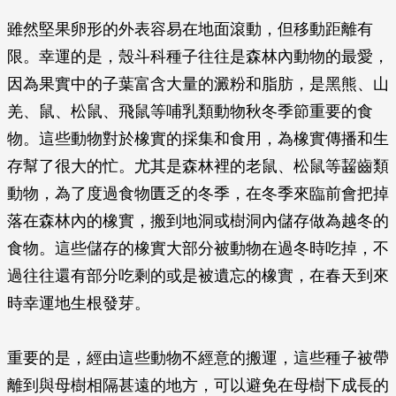
雖然堅果卵形的外表容易在地面滾動，但移動距離有
限。幸運的是，殼斗科種子往往是森林內動物的最愛，
因為果實中的子葉富含大量的澱粉和脂肪，是黑熊、山
羌、鼠、松鼠、飛鼠等哺乳類動物秋冬季節重要的食
物。這些動物對於橡實的採集和食用，為橡實傳播和生
存幫了很大的忙。尤其是森林裡的老鼠、松鼠等齧齒類
動物，為了度過食物匱乏的冬季，在冬季來臨前會把掉
落在森林內的橡實，搬到地洞或樹洞內儲存做為越冬的
食物。這些儲存的橡實大部分被動物在過冬時吃掉，不
過往往還有部分吃剩的或是被遺忘的橡實，在春天到來
時幸運地生根發芽。
重要的是，經由這些動物不經意的搬運，這些種子被帶
離到與母樹相隔甚遠的地方，可以避免在母樹下成長的