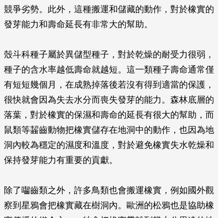
競爭劣勢。此外，這種搬運和儲藏的動作，對於橡實的
發芽能力和壽命延長有非常大的幫助。
殼斗科種子屬於異儲型種子，對於乾燥的耐受力很弱，
種子的含水率越低壽命就越短。這一類種子壽命通常僅
有短短幾個月，在成熟掉落後若沒有得到適當的保護，
很快就會因為失去水分而喪失發芽的能力。森林底層的
落葉，對於橡實的保濕和壽命的延長有很大的幫助，而
鼠類等齧齒動物把橡實儲存在地洞中的動作，也因為地
洞內較為穩定的濕度和溫度，對於避免橡實失水乾燥和
保持發芽能力有重要的貢獻。
除了囓齒類之外，許多鳥類也會搬運橡實，例如國外觀
察到星鴉會把橡實藏在樹洞內。歐洲的松鴉也是協助橡