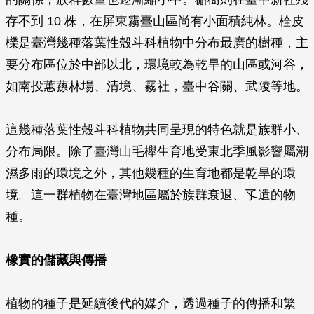
存不到 10 株，在屏東霧臺山區尚有小面積純林。栓皮
櫟是臺灣幾種落葉性殼斗科植物中分布最廣的樹種，主
要分布區位於中部以北，環境較為乾旱的山區或河谷，
如南投蕙蓀林場、清境、霧社，臺中谷關、武陵等地。
這幾種落葉性殼斗科植物共同呈現的特色就是族群小、
分布局限。除了臺灣山毛櫸生育地受東北季風影響屬潮
濕多雨的環境之外，其他幾種的生育地都是乾旱的環
境。這一群植物在臺灣地區屬於族群衰退、孓遺的物
種。
橡實的儲藏與傳播
植物的種子是延續後代的媒介，透過種子的傳播和繁