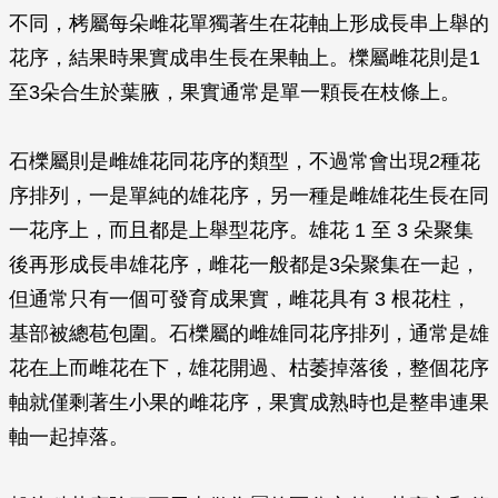
不同，栲屬每朵雌花單獨著生在花軸上形成長串上舉的
花序，結果時果實成串生長在果軸上。櫟屬雌花則是1
至3朵合生於葉腋，果實通常是單一顆長在枝條上。
石櫟屬則是雌雄花同花序的類型，不過常會出現2種花
序排列，一是單純的雄花序，另一種是雌雄花生長在同
一花序上，而且都是上舉型花序。雄花 1 至 3 朵聚集
後再形成長串雄花序，雌花一般都是3朵聚集在一起，
但通常只有一個可發育成果實，雌花具有 3 根花柱，
基部被總苞包圍。石櫟屬的雌雄同花序排列，通常是雄
花在上而雌花在下，雄花開過、枯萎掉落後，整個花序
軸就僅剩著生小果的雌花序，果實成熟時也是整串連果
軸一起掉落。