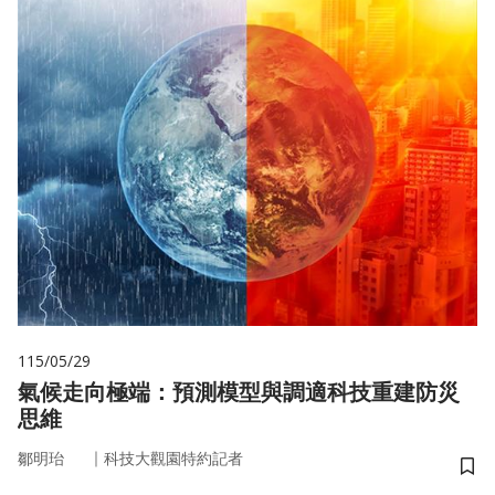
115/05/29
氣候走向極端：預測模型與調適科技重建防災
思維
｜
鄒明珆
科技大觀園特約記者
儲