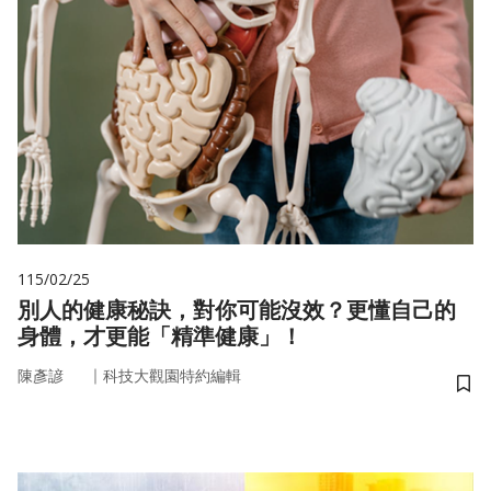
115/02/25
別人的健康秘訣，對你可能沒效？更懂自己的
身體，才更能「精準健康」！
｜
陳彥諺
科技大觀園特約編輯
儲