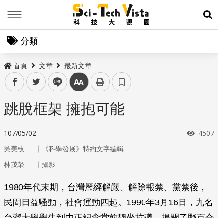
Menu
展
分類
首頁
文章
最新文章
facebook
twitter
line
中
跳脫框架 擁抱可能
瀏覽
107/05/02
4507
｜
吳美枝
《科學發展》特約文字編輯
｜
林茂榮
攝影
1980年代末期，台灣歷經解嚴、解除報禁、黨禁後，
民間日益騷動，社會運動四起。1990年3月16日，九名
台灣大學學生到中正紀念堂前靜坐抗議，揭開了野百合