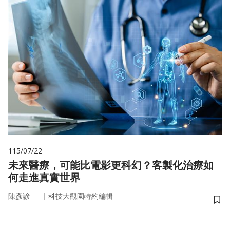
115/07/22
未來醫療，可能比電影更科幻？客製化治療如
何走進真實世界
｜
陳彥諺
科技大觀園特約編輯
儲