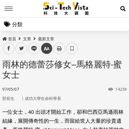
Menu
展
分類
首頁
文章
最新文章
facebook
twitter
line
中
雨林的德蕾莎修女–馬格麗特‧蜜
女士
瀏覽次
97/05/07
14238
｜
郭長生
成功大學生命科學系
一位女士，40 出頭才開始工作，卻和巴西亞馬遜雨林
結緣，展開傳奇性的一生，而留給世人大量的珍貴遺