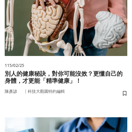
115/02/25
別人的健康秘訣，對你可能沒效？更懂自己的
身體，才更能「精準健康」！
｜
陳彥諺
科技大觀園特約編輯
儲