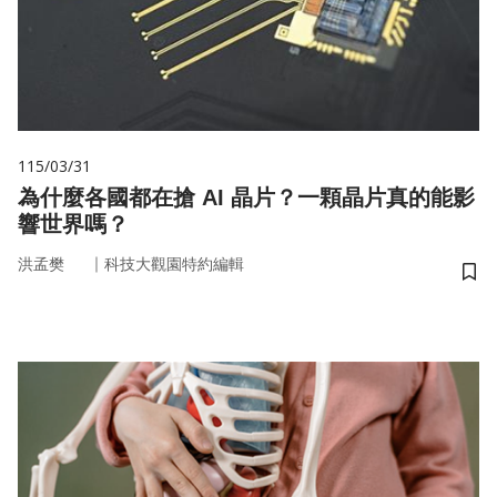
115/03/31
為什麼各國都在搶 AI 晶片？一顆晶片真的能影
響世界嗎？
｜
洪孟樊
科技大觀園特約編輯
儲