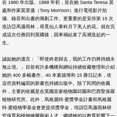
在 1980 年出版。1988 年初，並在她 Santa Teresa 居
處和作家莫里遜（Tony Morrison）進行電視影片拍
攝、錄音和出書的籌劃工作。更重要的是安排第 15 次
造訪亞馬遜雨林，尋覓仙人掌科月下美人的花。就在完
成這次任務回到英國後，因車禍結束了高潮迭起的一
生。
誠如她的遺言：「即使終老歸去，我的工作仍將持續永
無止境。」目前有許多機構和網站持續收藏整理和介紹
她的 400 多幅畫作、40 本素描簿和 15 冊日記本，依
這些資料編寫的新書也持續出版中。除了民間的收藏
外，主要的收藏是在英國皇家植物園邱園和巴西聖保羅
植物研究所。此外，馬格麗特‧蜜獎學金計畫和馬格麗
特‧蜜植物學基金會更提供獎學金，培訓亞馬遜雨林研
究保育和植物繪圖藝術人才，繼續她的以教育影響下一