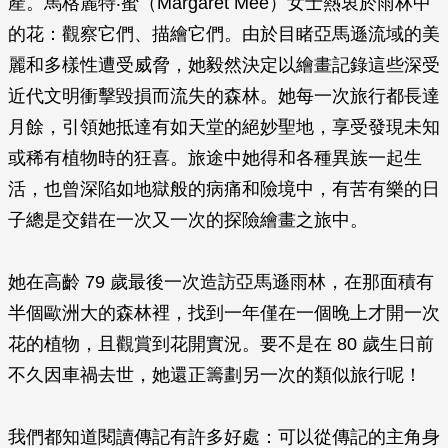
產。馬格麗特‧蜜（Margaret Mee）女士熱衷於雨林中
的花：觀察它們、描繪它們。由於目睹亞馬遜流域的美
麗和多樣性遭受威脅，她毅然決定以繪畫記錄這些深受
近代文明衝擊毀損而流失的森林。她每一次旅行都長達
月餘，引領她抵達有如天堂的絕妙聖地，享受發現未知
或稀有植物時的狂喜。旅途中她得和各種異族一起生
活，也曾深陷如地獄般的病痛和險境中，有苦有樂的日
子總是交錯在一次又一次的探險繪畫之旅中。
她在高齡 79 歲最後一次造訪亞馬遜雨林，在那面積有
半個歐洲大的森林裡，找到一年僅在一個晚上才開一次
花的植物，且觀賞到花開實況。要不是在 80 歲生日前
不久因車禍去世，她還正籌劃另一次的類似旅行呢！
我們都知道閱讀傳記有許多好處：可以從傳記的主角身