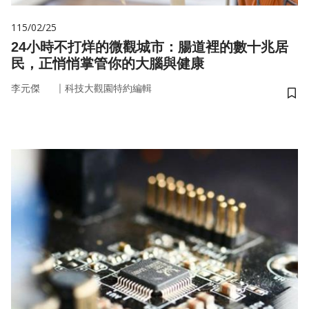
115/02/25
24小時不打烊的微觀城市：腸道裡的數十兆居
民，正悄悄掌管你的大腦與健康
｜
李元傑
科技大觀園特約編輯
儲