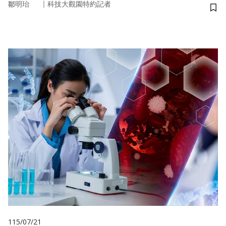
｜
鄒明珆
科技大觀園特約記者
儲
115/07/21