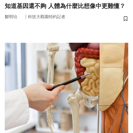
知道基因還不夠 人體為什麼比想像中更難懂？
｜
鄒明珆
科技大觀園特約記者
儲