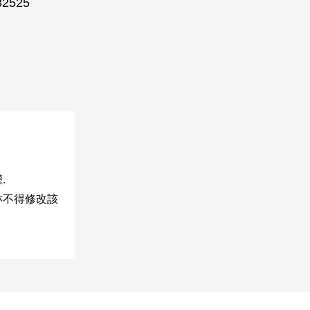
582525
.
亦不得修改該