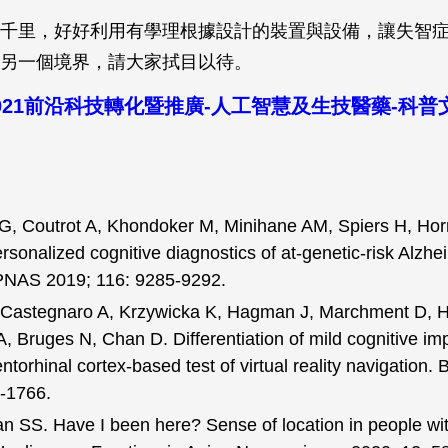
千里，好好利用有學理根據設計的裝置與設備，讓失智
另一個境界，請大家拭目以待。
021前沿科技轉化暨推廣-人工智慧及生技醫藥-科普
G, Coutrot A, Khondoker M, Minihane AM, Spiers H, Hor
sonalized cognitive diagnostics of at-genetic-risk Alzhe
 PNAS 2019; 116: 9285-9292.
 Castegnaro A, Krzywicka K, Hagman J, Marchment D, 
, Bruges N, Chan D. Differentiation of mild cognitive im
ntorhinal cortex-based test of virtual reality navigation. 
-1766.
n SS. Have I been here? Sense of location in people wi