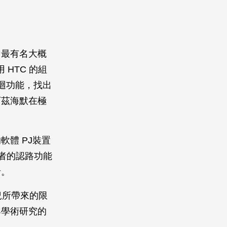
，最有名大概
用 HTC 的組
馬迴功能，找出
阿茲海默在極
體 PJ裝置
測者的認路功能
者。
況所帶來的限
與學術研究的