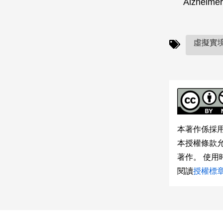
Alzheimer
虛擬實境(
本著作係採
本授權條款
著作。 使
閱讀
授權標