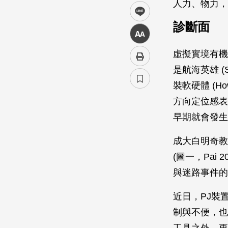
人力、物力，
line
診斷面
中
虛擬實境有機
是航海英雄 (Se
裝軟硬體 (H
方向定位感表
早期就會發生
成大白明奇教
(圖一，Pa
與迷路事件的
近日，PJ裝
制與不便，也