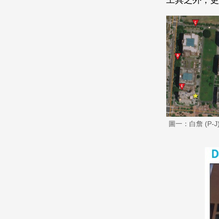
工具之外，更
圖一：白詹 (P