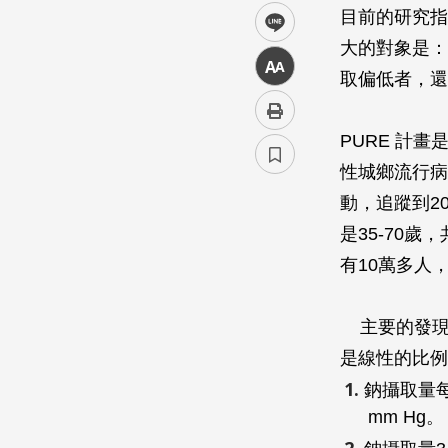
目前的研究指
line
大的對象是：
中
取偏低者，還
PURE 計
性城鄉流行病學研究」
動，追蹤到2
是35-70
有10萬多人
主要的發現
是線性的比例
鈉攝取量每
mm Hg。