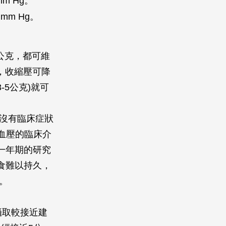
m Hg。
mm Hg。
公克，都可維
，收縮壓可降
-5公克)就可
但沒有臨床症狀
血壓的臨床介
但一年期的研究
飲食難以持久，
。
攝取較接近建