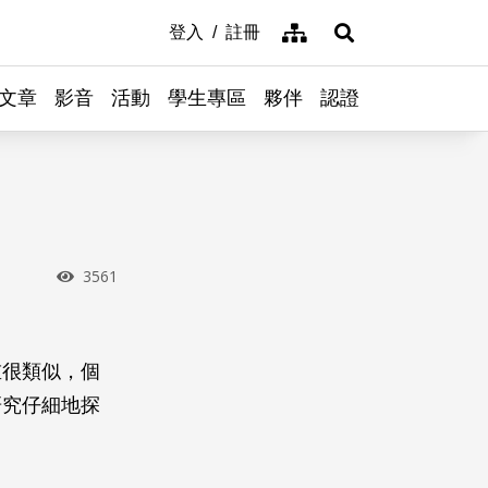
網站導覽
登入
註冊
展開搜尋
文章
影音
活動
學生專區
夥伴
認證
瀏覽次數
3561
重很類似，個
研究仔細地探