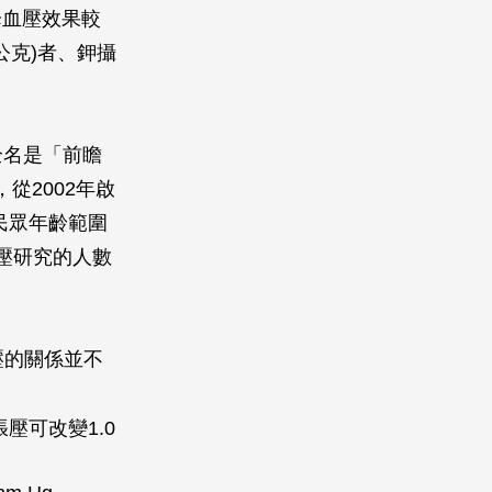
降血壓效果較
公克)者、鉀攝
全名是「前瞻
y)，從2002年啟
民眾年齡範圍
血壓研究的人數
壓的關係並不
張壓可改變1.0