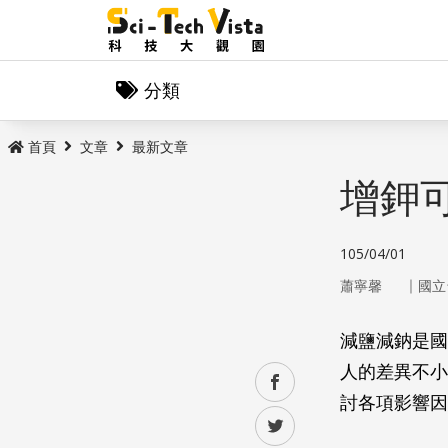
分類
首頁
文章
最新文章
增鉀
105/04/01
｜
蕭寧馨
國立
減鹽減鈉是國
人的差異不小
facebook
討各項影響因
twitter