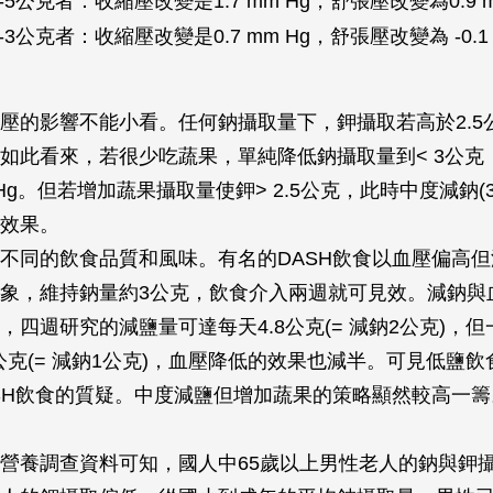
5公克者：收縮壓改變是1.7 mm Hg，舒張壓改變為0.9 m
3公克者：收縮壓改變是0.7 mm Hg，舒張壓改變為 -0.1 
壓的影響不能小看。任何鈉攝取量下，鉀攝取若高於2.5
如此看來，若很少吃蔬果，單純降低鈉攝取量到< 3公克
mHg。但若增加蔬果攝取量使鉀> 2.5公克，此時中度減鈉(3
效果。
不同的飲食品質和風味。有名的DASH飲食以血壓偏高
象，維持鈉量約3公克，飲食介入兩週就可見效。減鈉與
，四週研究的減鹽量可達每天4.8公克(= 減鈉2公克)，
4公克(= 減鈉1公克)，血壓降低的效果也減半。可見低鹽
SH飲食的質疑。中度減鹽但增加蔬果的策略顯然較高一籌
營養調查資料可知，國人中65歲以上男性老人的鈉與鉀