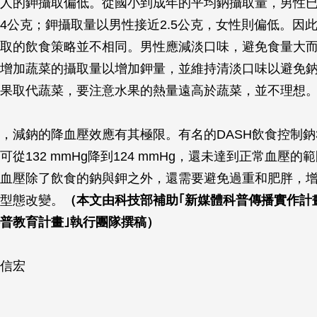
人的鉀攝取偏低。從國小到成年的平均鈉攝取量，男性已
4公克；鉀攝取量以男性接近2.5公克，女性則偏低。因
取的飲食策略並不相同。男性應減淡口味，避免食量大
增加蔬菜的攝取量以增加鉀量，並維持清淡口味以避免
果取代蔬菜，要注意水果的熱量遠高於蔬菜，並不理想
，減鈉的降血壓效應有其極限。有名的DASH飲食控制鈉3
從132 mmHg降到124 mmHg，還未達到正常血壓的
血壓除了飲食的鈉與鉀之外，還需要避免過重和肥胖，
型態改變。
（本文由科技部補助｢新媒體科普傳播實作計
普教育計畫｣執行團隊撰稿）
陳信宏