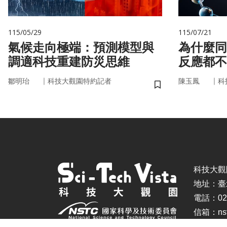
115/05/29
115/07/21
氣候走向極端：預測模型與
為什麼同
調適科技重建防災思維
反應都不
的用藥密
｜
｜
鄒明珆
科技大觀園特約記者
陳玉鳳
科
儲存書籤
科技大觀園 ©
地址：臺
電話：02-
信箱：nstc