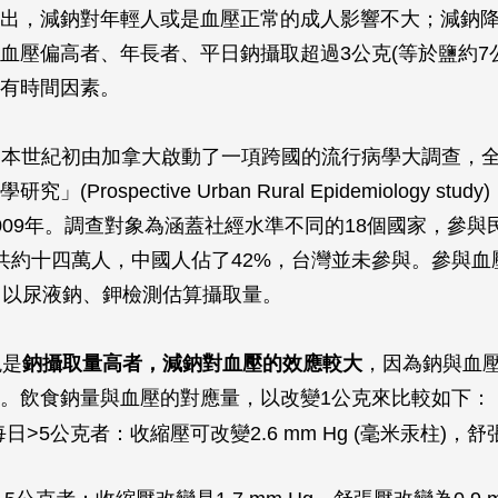
出，減鈉對年輕人或是血壓正常的成人影響不大；減鈉
血壓偏高者、年長者、平日鈉攝取超過3公克(等於鹽約7
有時間因素。
畫是本世紀初由加拿大啟動了一項跨國的流行病學大調查，
(Prospective Urban Rural Epidemiology stud
009年。調查對象為涵蓋社經水準不同的18個國家，參與
歲，共約十四萬人，中國人佔了42%，台灣並未參與。參與
，以尿液鈉、鉀檢測估算攝取量。
是
鈉攝取量高者，減鈉對血壓的效應較大
，因為鈉與血
。飲食鈉量與血壓的對應量，以改變1公克來比較如下：
日>5公克者：收縮壓可改變2.6 mm Hg (毫米汞柱)，舒