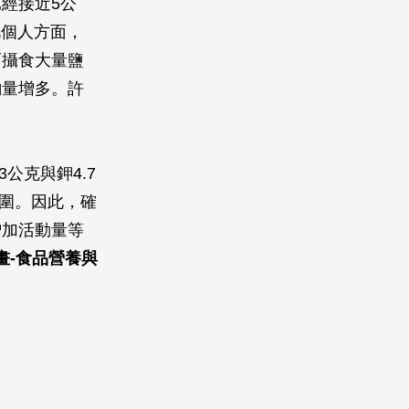
經接近5公
此個人方面，
而攝食大量鹽
鈉量增多。許
。
公克與鉀4.7
範圍。因此，確
增加活動量等
畫
-
食品營養與