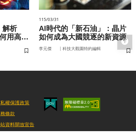
115/03/31
！解析
AI時代的「新石油」：晶片
如何用高效
如何成為大國競逐的新資源
回
｜
李元傑
科技大觀園特約編輯
儲存書籤
儲
隱私權保護政策
服務條款
網站資料開放宣告