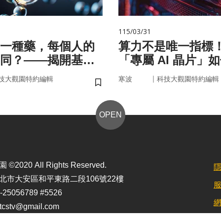
115/03/31
一種藥，每個人的
算力不是唯一指標
同？——揭開基因
「專屬 AI 晶片」
碼
率驅動未來
｜
技大觀園特約編輯
寒波
科技大觀園特約編輯
儲存書籤
OPEN
2020 All Rights Reserved.
北市大安區和平東路二段106號22樓
25056789 #5526
stv@gmail.com