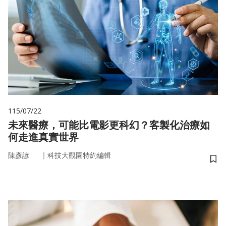
115/07/22
未來醫療，可能比電影更科幻？客製化治療如
何走進真實世界
｜
陳彥諺
科技大觀園特約編輯
儲