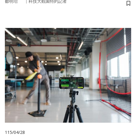
｜
鄒明珆
科技大觀園特約記者
儲
115/04/28