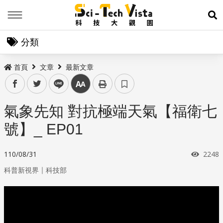
Menu
展
分類
首頁
文章
最新文章
facebook
twitter
line
中
氣象先知 對抗極端天氣【福衛七
號】_ EP01
瀏覽
110/08/31
2248
｜
科普新視界
科技部