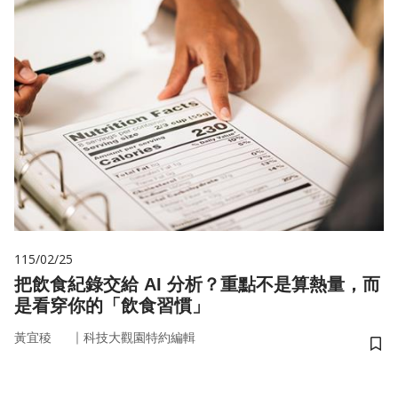
115/02/25
把飲食紀錄交給 AI 分析？重點不是算熱量，而
是看穿你的「飲食習慣」
｜
黃宜稜
科技大觀園特約編輯
儲