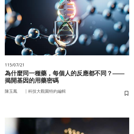
115/07/21
為什麼同一種藥，每個人的反應都不同？——
揭開基因的用藥密碼
｜
陳玉鳳
科技大觀園特約編輯
儲