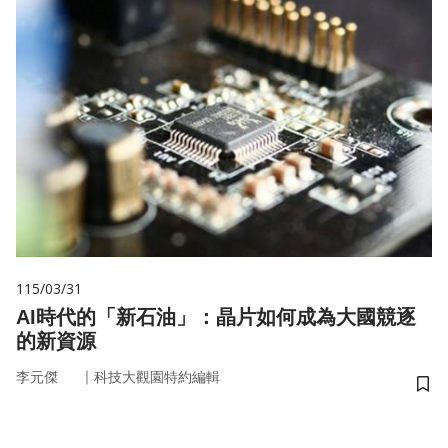
115/03/31
AI時代的「新石油」：晶片如何成為大國競逐
的新資源
｜
李元傑
科技大觀園特約編輯
儲