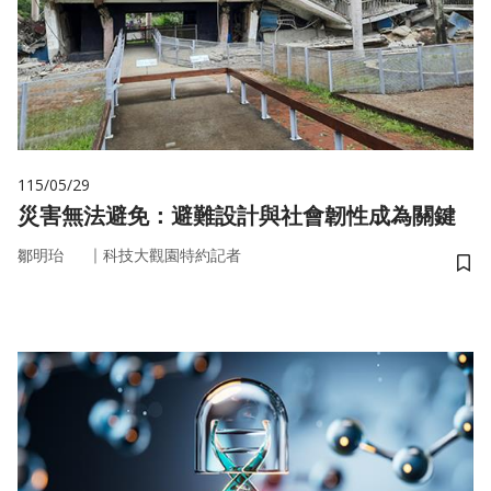
115/05/29
災害無法避免：避難設計與社會韌性成為關鍵
｜
鄒明珆
科技大觀園特約記者
儲