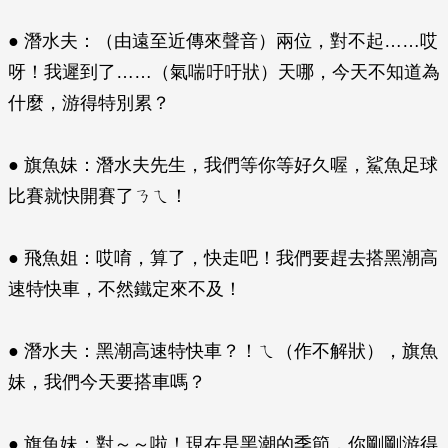
● 潛水夫：（由遠至近傳來聲音）兩位，對不起……哎
呀！我遲到了……（氣喘吁吁狀）天哪，今天不知道為
什麼，游得特別累？
● 旗魚妹：潛水夫先生，我們等你等好久喔，鯊魚足球
比賽就快開賽了ㄋㄟ！
● 飛魚姐：哎唷，算了，快走吧！我們要趕去搭黑潮高
速特快車，不然鐵定來不及！
● 潛水夫：黑潮高速特快車？！ㄟ（作不解狀），旗魚
妹，我們今天要搭車嗎？
● 旗魚妹：對～～啦！現在是黑潮的季節，你剛剛游得