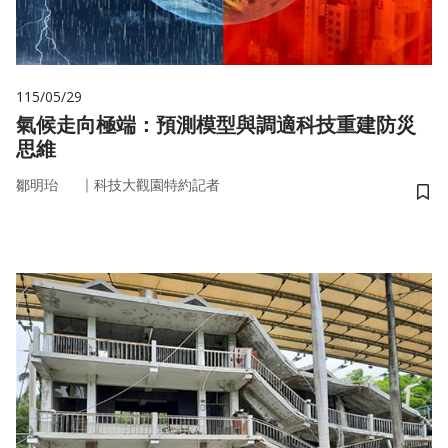
115/05/29
氣候走向極端：預測模型與調適科技重建防災
思維
｜
鄒明珆
科技大觀園特約記者
儲