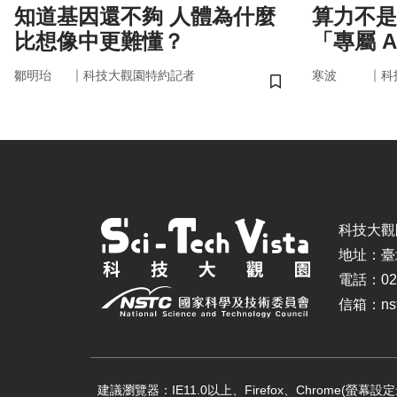
知道基因還不夠 人體為什麼
算力不是
比想像中更難懂？
「專屬 
率驅動未
｜
｜
鄒明珆
科技大觀園特約記者
寒波
科
儲存書籤
科技大觀園 ©
地址：臺
電話：02-
信箱：nstc
建議瀏覽器：IE11.0以上、Firefox、Chrome(螢幕設