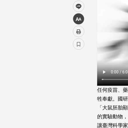
line
中
任何疫苗、藥
牲奉獻。國研
「大鼠胚胎顯
的實驗動物，
讓臺灣科學家