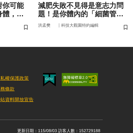
對你可能
減肥失敗不見得是意志力問
身體，才
題！是你體內的「細菌管
！
家」在幫你囤油
｜
洪孟樊
科技大觀園特約編輯
儲存書籤
儲
隱私權保護政策
服務條款
網站資料開放宣告
更新日期：115/08/03 訪客人數：152729188