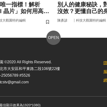
唯一指標！解析
別人的健康秘訣，
AI 晶片」如何用高效
沒效？更懂自己的
來
更能「精準健康」
｜
技大觀園特約編輯
陳彥諺
科技大觀園特約編輯
儲存書籤
OPEN
2020 All Rights Reserved.
北市大安區和平東路二段106號22樓
25056789 #5526
stv@gmail.com
定最佳顯示效果為1920*1080)