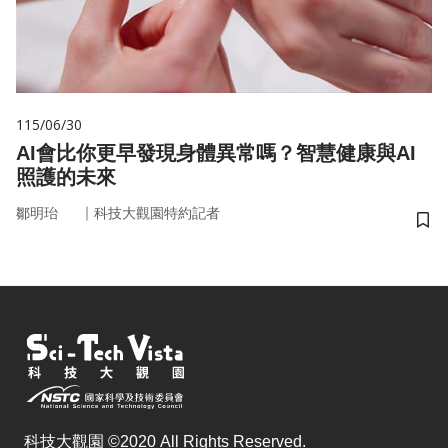
115/06/30
AI會比你更早發現身體異常嗎？智慧健康與AI
照護的未來
｜
鄒明珆
科技大觀園特約記者
儲
科技大觀園 ©2020 All Rights Reserved.