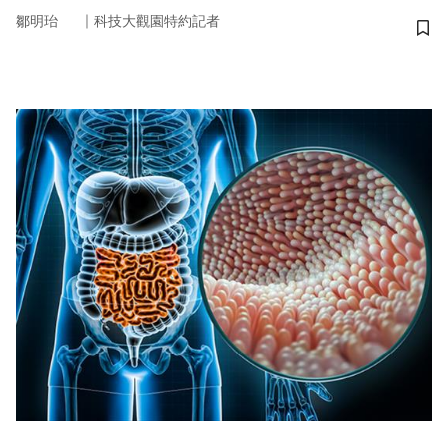
｜
鄒明珆
科技大觀園特約記者
儲