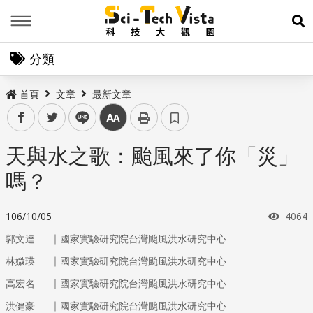
Menu
展
分類
首頁
文章
最新文章
facebook
twitter
line
中
天與水之歌：颱風來了你「災」
嗎？
瀏覽
106/10/05
4064
｜
郭文達
國家實驗研究院台灣颱風洪水研究中心
｜
林媺瑛
國家實驗研究院台灣颱風洪水研究中心
｜
高宏名
國家實驗研究院台灣颱風洪水研究中心
｜
洪健豪
國家實驗研究院台灣颱風洪水研究中心