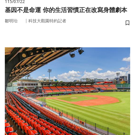
115/07/22
基因不是命運 你的生活習慣正在改寫身體劇本
｜
鄒明珆
科技大觀園特約記者
儲