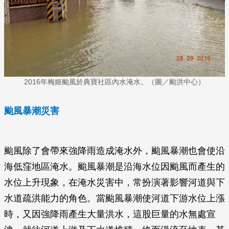
2016年梅姬颱風於典寶社區內水淹水。（圖／颱洪中心）
颱風暴潮災害
颱風除了會帶來強降雨造成淹水外，颱風暴潮也會使沿
海低窪地區淹水。颱風暴潮是沿海水位因颱風而產生的
水位上升現象，在淹水災害中，常扮演著影響河道與下
水道疏洪能力的角色。當颱風暴潮使河道下游水位上漲
時，又因強降雨產生大量洪水，這股巨量的水無處宣