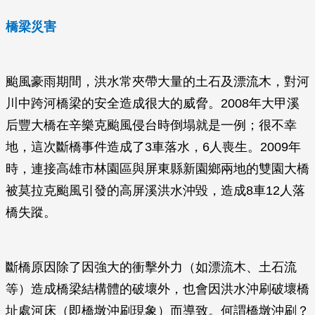
橋梁災害
颱風豪雨期間，洪水常夾帶大量的土石及漂流木，對河
川中跨河橋梁的安全造成很大的威脅。2008年大甲溪
后豐大橋在辛樂克颱風侵台時倒塌就是一例；很不幸
地，這次斷橋事件造成了3車落水，6人喪生。2009年
時，連接高雄市林園區與屏東縣新園鄉兩地的雙園大橋
被莫拉克颱風引發的高屏溪洪水沖毀，造成8車12人落
橋失蹤。
斷橋原因除了因強大的衝擊外力（如漂流木、土石流
等）造成橋梁結構體的破壞外，也會因洪水沖刷破壞橋
址處河床（即橋墩沖刷現象）而導致。何謂橋墩沖刷？