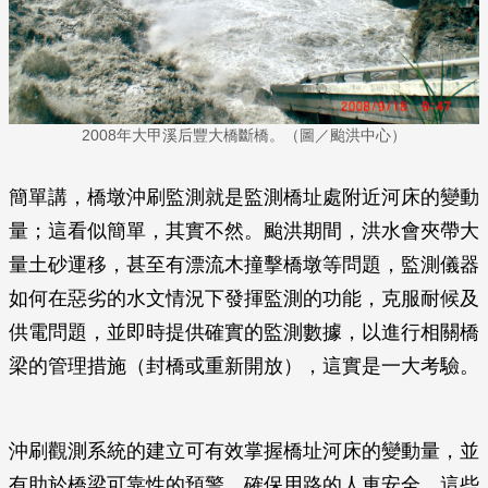
2008年大甲溪后豐大橋斷橋。（圖／颱洪中心）
簡單講，橋墩沖刷監測就是監測橋址處附近河床的變動
量；這看似簡單，其實不然。颱洪期間，洪水會夾帶大
量土砂運移，甚至有漂流木撞擊橋墩等問題，監測儀器
如何在惡劣的水文情況下發揮監測的功能，克服耐候及
供電問題，並即時提供確實的監測數據，以進行相關橋
梁的管理措施（封橋或重新開放），這實是一大考驗。
沖刷觀測系統的建立可有效掌握橋址河床的變動量，並
有助於橋梁可靠性的預警，確保用路的人車安全。這些