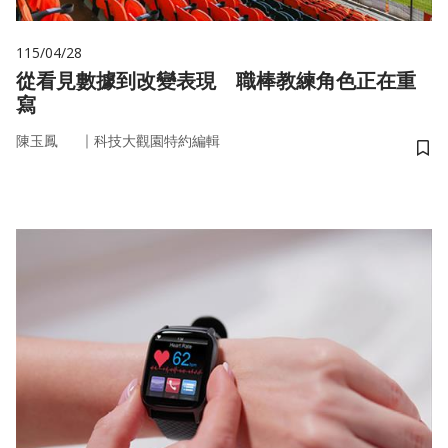
115/04/28
從看見數據到改變表現 職棒教練角色正在重
寫
｜
陳玉鳳
科技大觀園特約編輯
儲