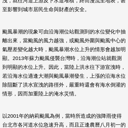
洩，就往河道上游及下水道堆積，終而漫流至地表，甚
至影響到城市居民生命與財產的安全。
颱風暴潮的現象可由沿海潮位站觀測到的水位變化中抽
離出來，當颱風的風力越強，或颱風外圍與颱風中心的
氣壓差變化越大時，颱風暴潮水位上升的情形會越加明
顯。2013年蘇力颱風侵襲台灣時，沿海潮位站就觀測
到明顯的水位上升。因此，當陸上洪水往下游宣洩時，
若沿海水位適逢大潮與颱風暴潮發生，上漲的沿海水位
除阻斷了洪水宣洩的路徑外，嚴重時還會有海水倒灌的
情形，因而加重陸上的淹水災情。
以2001年的納莉颱風為例，當時所造成的強降雨使得
台北市各河道水位急速升高，而且正逢農曆八月初一的