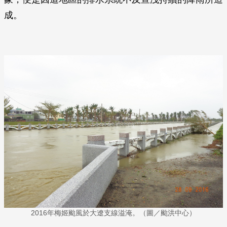
成。
2016年梅姬颱風於大遼支線溢淹。（圖／颱洪中心）