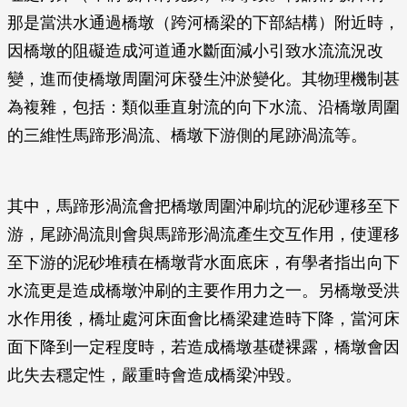
那是當洪水通過橋墩（跨河橋梁的下部結構）附近時，
因橋墩的阻礙造成河道通水斷面減小引致水流流況改
變，進而使橋墩周圍河床發生沖淤變化。其物理機制甚
為複雜，包括：類似垂直射流的向下水流、沿橋墩周圍
的三維性馬蹄形渦流、橋墩下游側的尾跡渦流等。
其中，馬蹄形渦流會把橋墩周圍沖刷坑的泥砂運移至下
游，尾跡渦流則會與馬蹄形渦流產生交互作用，使運移
至下游的泥砂堆積在橋墩背水面底床，有學者指出向下
水流更是造成橋墩沖刷的主要作用力之一。另橋墩受洪
水作用後，橋址處河床面會比橋梁建造時下降，當河床
面下降到一定程度時，若造成橋墩基礎裸露，橋墩會因
此失去穩定性，嚴重時會造成橋梁沖毀。