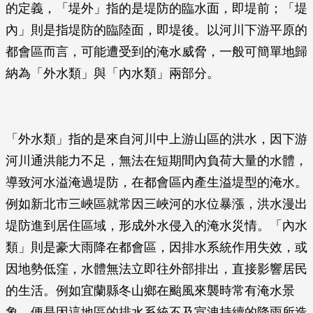
的定義，「堤外」指的是堤防的臨水面，即堤前；「堤
內」則是指堤防的臨陸面，即堤後。以河川下游平原的
都會區而言，可能遭受到的淹水威脅，一般可簡單地歸
納為「外水類」與「內水類」兩部分。
「外水類」指的是來自河川中上游山區的洪水，因下游
河川通洪能力不足，無法在短期間內負荷大量的水體，
導致河水溢淹過堤防，在都會區內產生溢堤型的淹水。
例如新北市三峽區就常因三峽河的水位暴漲，洪水漫出
堤防進到居住區域，形成外水侵入的淹水災情。「內水
類」則是豪大雨降在都會區，因排水系統作用失效，或
因地勢低窪，水體無法立即往外部排出，直接影響居民
的生活。例如宜蘭縣冬山鄉在颱風來襲時常有淹水景
象，便是因這地區的排水系統不及宣洩持續的降雨所造