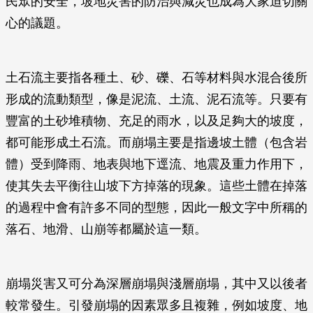
民眾的安全，坡地災害的防治與減災也成為大家迫切關
心的議題。
土石流主要指各種土、砂、礫、石等材料與水混合後所
形成的流動類型，像是泥流、土流、泥石流等。只要有
豐富的土砂堆積物、充足的雨水，以及足夠大的坡度，
都可能形成土石流。而崩塌主要是指邊坡土體（包含岩
體）受到降雨、地表與地下逕流、地震及重力作用下，
使其失去平衡往山坡下方掉落的現象。這些土體在掉落
的過程中會有許多不同的型態，因此一般文字中所稱的
落石、地滑、山崩等都屬於這一類。
崩塌災害又可分為深層崩塌與淺層崩塌，其中又以後者
較常發生。引發崩塌的因素眾多且複雜，例如坡度、地