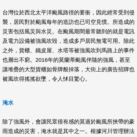
台灣位於西北太平洋颱風路徑的要衝，因此經常受到侵
襲，居民對於颱風每年的造訪也已司空見慣。所造成的
災害包括風災與水災。在颱風期間最常聽到的就是電訊
及電力設備被強風吹毀，造成多戶居民無電可用。除此
之外，貨櫃、鐵皮屋、水塔等被強風吹到馬路上的事件
也層出不窮。2016年的莫蘭蒂颱風伴隨的強風，甚至
讓堆疊的大型貨櫃如骨牌般掉落，大街上的廣告招牌也
被風吹得搖搖欲墜，令人怵目驚心。
淹水
除了強風外，會讓民眾很有感的莫過於颱風所挾帶的豪
雨造成的災害，淹水就是其中之一。根據河川管理辦法