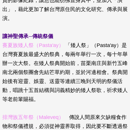
貴的影像紀錄，讓您也能彷彿置身其中，並加入「演
出」，藉此更加了解台灣原住民的文化研究、傳承與展
演。
讓神聖傳承─傳統祭儀
賽夏族矮人祭（Pasta'ay）
「矮人祭」（Pasta'ay）是
台灣賽夏族最盛大的祭典，每兩年舉行一次，每十年舉
辦一次大祭。在矮人祭典開始前，苗栗南庄與新竹五峰
南北兩個祭團會先結芒草約期，並於河邊相會。祭典開
始後有迎靈、娛靈、送靈等連續三晚到天明的祭儀活
動，唱跳十五首結構與詞義精妙的矮人祭歌，祈求矮人
等老前輩賜福。
排灣族五年祭（Maleveq）
傳說人間原來欠缺糧食作
物和祭儀禮規，必須從神靈界取得，因此要不斷透過祭