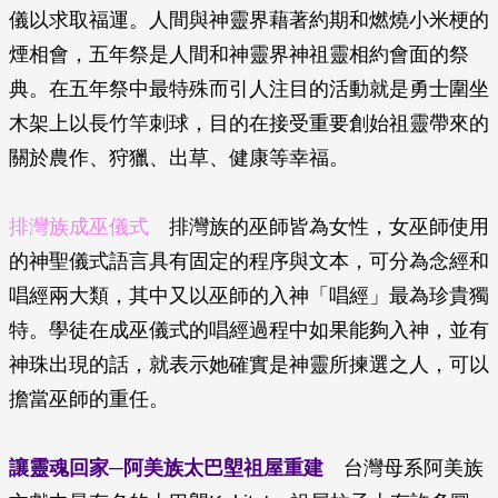
儀以求取福運。人間與神靈界藉著約期和燃燒小米梗的
煙相會，五年祭是人間和神靈界神祖靈相約會面的祭
典。在五年祭中最特殊而引人注目的活動就是勇士圍坐
木架上以長竹竿刺球，目的在接受重要創始祖靈帶來的
關於農作、狩獵、出草、健康等幸福。
排灣族成巫儀式
排灣族的巫師皆為女性，女巫師使用
的神聖儀式語言具有固定的程序與文本，可分為念經和
唱經兩大類，其中又以巫師的入神「唱經」最為珍貴獨
特。學徒在成巫儀式的唱經過程中如果能夠入神，並有
神珠出現的話，就表示她確實是神靈所揀選之人，可以
擔當巫師的重任。
讓靈魂回家─阿美族太巴塱祖屋重建
台灣母系阿美族