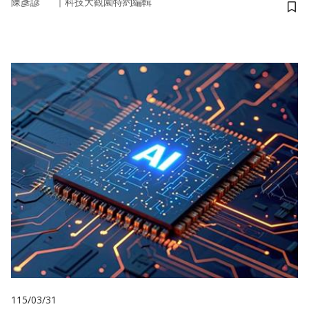
｜
陳彥諺
科技大觀園特約編輯
儲
115/03/31