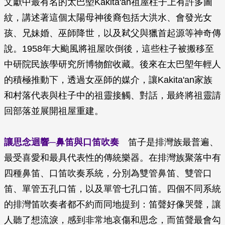
文獻中最有名的太巴塱Kakita'an祖屋柱子上有許多圖
紋，講述著這個太陽母神後裔包括大洪水、會發光女
孩、兄妹婚、巫師降世，以及弒父與獵首起源等神奇傳
說。1958年大颱風將祖屋吹倒後，這些柱子被搬移至
中研院民族學研究所博物館收藏。後來在太巴塱年輕人
的積極推動下，透過女巫師的媒介，讓Kakita'an家族
和村落代表與柱子中的祖靈接觸、對話，最終將祖靈請
回部落並展開祖屋重建。
讓思念迴響─鼻笛與口笛吹奏
笛子是排灣族最普遍、
最受喜愛和最具代表性的傳統樂器。在排灣族聚落中有
四種鼻笛、口笛吹奏系統，分別為雙管鼻笛、雙管口
笛、單管五孔口笛，以及單管七孔口笛。四個不同系統
的排灣笛吹奏者都不約而同地提到：笛聲好像哭聲，讓
人聽了想流淚，感到非常地哀傷和思念，而笛聲最會勾