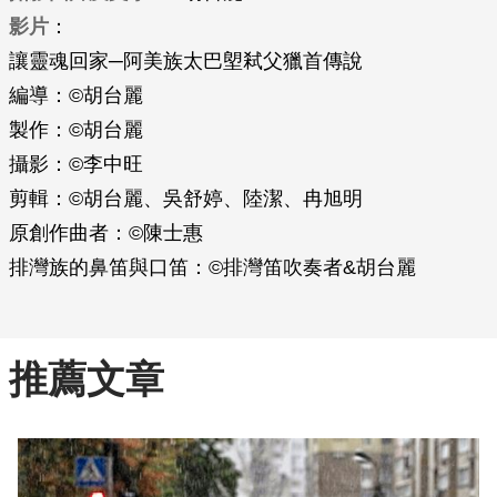
影片
：
讓靈魂回家─阿美族太巴塱弒父獵首傳說
編導：©胡台麗
製作：©胡台麗
攝影：©李中旺
剪輯：©胡台麗、吳舒婷、陸潔、冉旭明
原創作曲者：©陳士惠
排灣族的鼻笛與口笛：©排灣笛吹奏者&胡台麗
推薦文章