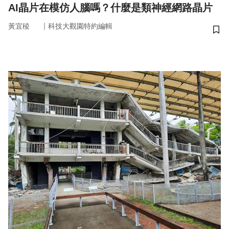
AI晶片在模仿人腦嗎？什麼是類神經網路晶片
｜
黃宜稜
科技大觀園特約編輯
儲