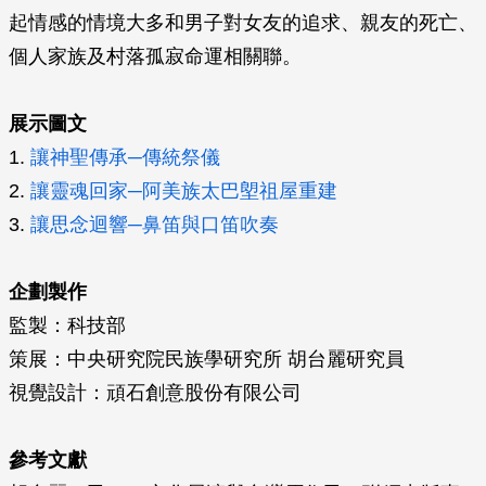
起情感的情境大多和男子對女友的追求、親友的死亡、
個人家族及村落孤寂命運相關聯。
展示圖文
1.
讓神聖傳承─傳統祭儀
2.
讓靈魂回家─阿美族太巴塱祖屋重建
3.
讓思念迴響─鼻笛與口笛吹奏
企劃製作
監製：科技部
策展：中央研究院民族學研究所 胡台麗研究員
視覺設計：頑石創意股份有限公司
參考文獻