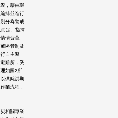
概況，藉由環
組編排並進行
分別分為警戒
況而定。指揮
水情情資蒐
警戒區管制及
進行自主避
設避難所，受
理如圖2所
，以供颱洪期
悉作業流程，
防災相關專業