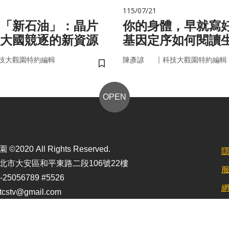
115/07/21
的「新石油」：晶片
你的身體，早就寫
大國競逐的新資源
基因定序如何閱讀
書
｜
技大觀園特約編輯
陳彥諺
科技大觀園特約編輯
儲存書籤
OPEN
2020 All Rights Reserved.
北市大安區和平東路二段106號22樓
25056789 #5526
stv@gmail.com