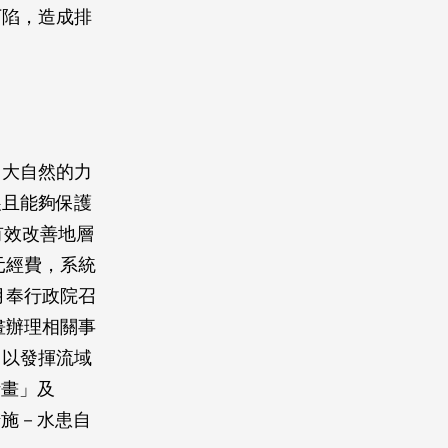
下陷，造成排
，大自然的力
展且能夠保護
有效改善地層
元經費，系統
月奉行政院召
畫辦理相關事
，以發揮流域
計畫」及
措施－水患自