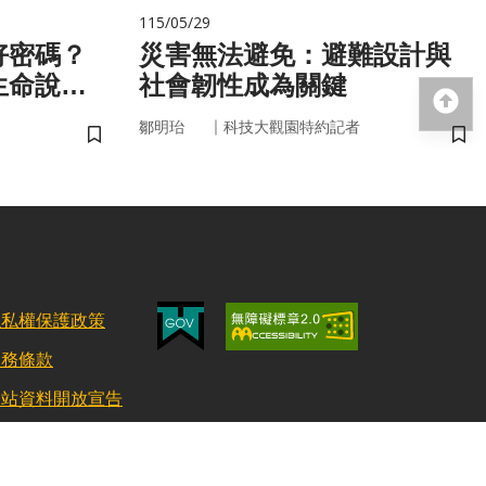
115/05/29
好密碼？
災害無法避免：避難設計與
生命說明
社會韌性成為關鍵
回
｜
鄒明珆
科技大觀園特約記者
儲存書籤
儲
隱私權保護政策
服務條款
網站資料開放宣告