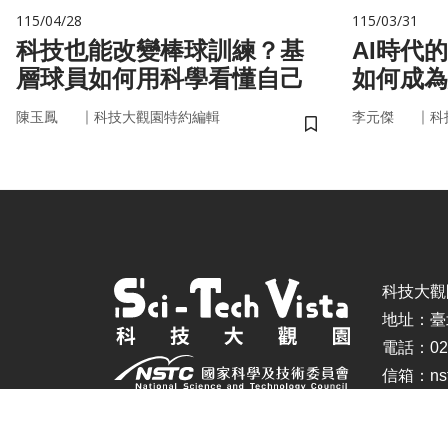
115/04/28
115/03/31
科技也能改變棒球訓練？基
AI時代
層球員如何用科學看懂自己
如何成為
｜
｜
陳玉鳳
科技大觀園特約編輯
李元傑
科
儲存書籤
科技大觀園 ©
地址：臺
電話：02-
信箱：nstc