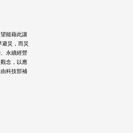
希望能藉此讓
早避災，而災
擔、永續經營
災觀念，以應
文由科技部補