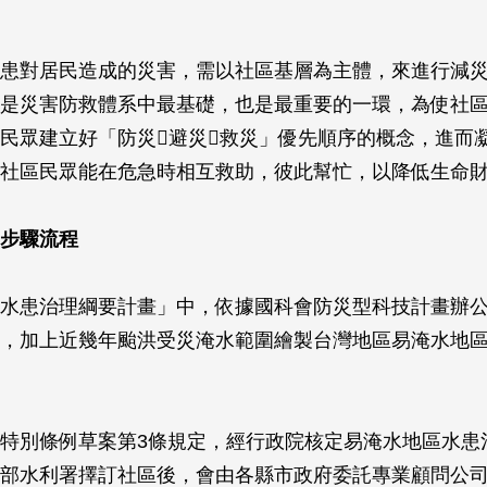
患對居民造成的災害，需以社區基層為主體，來進行減
是災害防救體系中最基礎，也是最重要的一環，為使社
民眾建立好「防災避災救災」優先順序的概念，進而
社區民眾能在危急時相互救助，彼此幫忙，以降低生命
步驟流程
水患治理綱要計畫」中，依據國科會防災型科技計畫辦
，加上近幾年颱洪受災淹水範圍繪製台灣地區易淹水地
特別條例草案第3條規定，經行政院核定易淹水地區水患
部水利署擇訂社區後，會由各縣市政府委託專業顧問公