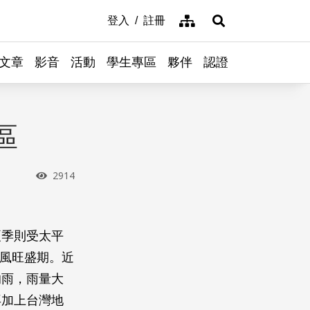
網站導覽
登入
註冊
展開搜尋
文章
影音
活動
學生專區
夥伴
認證
區
瀏覽次數
2914
夏季則受太平
颱風旺盛期。近
的雨，雨量大
再加上台灣地