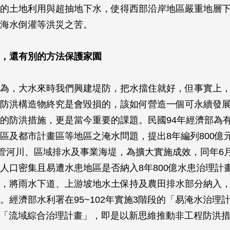
的土地利用與超抽地下水，使得西部沿岸地區嚴重地層
海水倒灌等洪災之苦。
，還有別的方法保護家園
為，大水來時我們興建堤防，把水擋住就好，但事實上
防洪構造物終究是會毀損的，該如何營造一個可永續發
的防洪措施，更是當今重要的課題。民國94年經濟部為
區及都市計畫區等地區之淹水問題，提出8年編列800億
市管河川、區域排水及事業海堤，為擴大實施成效，同年6
人口密集且易遭水患地區是否納入8年800億水患治理計
，將雨水下道、上游坡地水土保持及農田排水部分納入
。經濟部水利署在95~102年實施3階段的「易淹水治理
8年的「流域綜合治理計畫」，即是以新思維推動非工程防洪