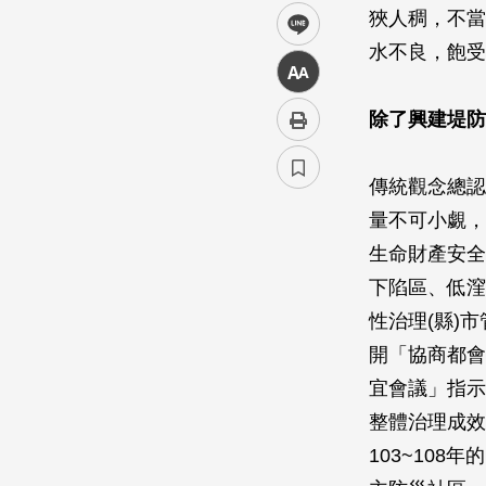
狹人稠，不當
line
水不良，飽受
中
除了興建堤防
傳統觀念總認
量不可小覷，
生命財產安全
下陷區、低漥
性治理(縣)
開「協商都會
宜會議」指示
整體治理成效
103~10