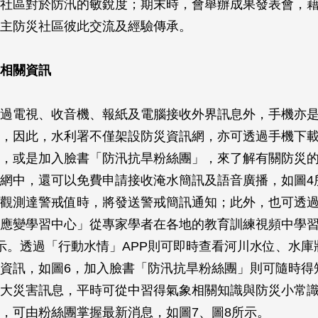
社區對於防汛的敏銳度；期末時，會舉辦成果發表會，
主防災社區彼此交流及經驗傳承。
相關資訊
過電視、收音機、報紙及電腦接收外界訊息外，手機亦
，因此，水利署不僅架設防災資訊網，亦可透過手機下
P，或是加入臉書「防汛抗旱粉絲團」，來了解有關防災
網中，還可以免費申請接收淹水簡訊及語音廣播，如圖4
觀測達警戒值時，將發送警戒簡訊通知；此外，也可透
應變學習中心」從專家學者在各地的教育訓練視頻中學
示。透過「行動水情」APP則可即時查看河川水位、水庫
資訊，如圖6，加入臉書「防汛抗旱粉絲團」則可隨時得
大災害訊息，平時可從中習得氣象相關知識與防災小常
，可由粉絲團掌握最新消息，如圖7、圖8所示。