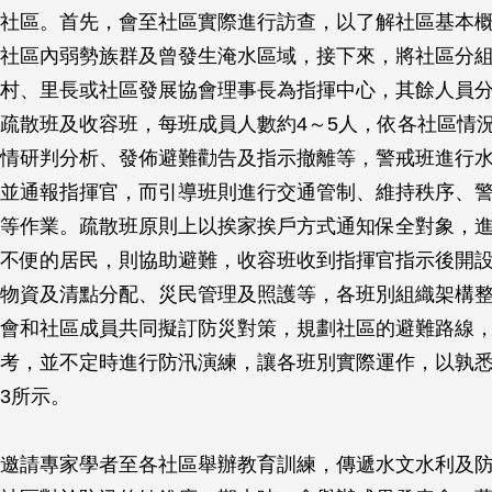
社區。首先，會至社區實際進行訪查，以了解社區基本
社區內弱勢族群及曾發生淹水區域，接下來，將社區分
村、里長或社區發展協會理事長為指揮中心，其餘人員
疏散班及收容班，每班成員人數約4～5人，依各社區情
情研判分析、發佈避難勸告及指示撤離等，警戒班進行
並通報指揮官，而引導班則進行交通管制、維持秩序、
等作業。疏散班原則上以挨家挨戶方式通知保全對象，
不便的居民，則協助避難，收容班收到指揮官指示後開
物資及清點分配、災民管理及照護等，各班別組織架構整
會和社區成員共同擬訂防災對策，規劃社區的避難路線
考，並不定時進行防汛演練，讓各班別實際運作，以孰
3所示。
邀請專家學者至各社區舉辦教育訓練，傳遞水文水利及