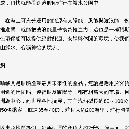
成，很快就能看到這艘船航行在親水公園中。
在海上可充分運用的能源有太陽能、風能與波浪能，例
推進翼，就能把波浪能量轉換為推進力，這也是一種預
色環保船可以提供絕對舒適、安靜與休閒的環境，使我
山綠水、心曠神怡的境界。
船
輸載具是船舶產業最具未來性的產品，無論是應用於客
用途的巡防船、運補船及戰艦等，都有相當大的市場。
洲為中心，向世界各地擴展，其主流船型長約80～100公
450名乘客，航速35至40節，航程大約200海里，航行時
以東亞地區為例，每年海運的產值大約2千5百億美元，