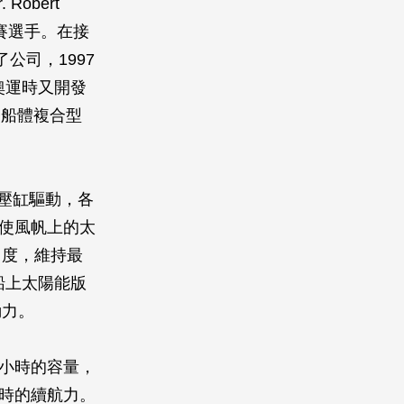
obert
賽選手。在接
公司，1997
奧運時又開發
的雙船體複合型
壓缸驅動，各
是使風帆上的太
角度，維持最
船上太陽能版
動力。
培小時的容量，
小時的續航力。