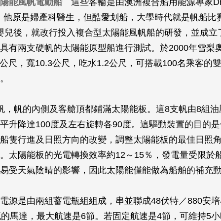
陽能風帆電動船
這些客輪是由澳洲複合船用能源專家Dr. R
發。他原是婦產科醫生，但酷愛划船，大學時代就是帆船比
0個嬰兒後，就改行投入複合型太陽能風帆船的研發，並成立了
具有兩支硬帆的太陽能原型船進行測試。於2000年雪梨
5公尺，寬10.3公尺，吃水1.2公尺，可搭載100名乘客
。
帆，帆的內側及客艙頂都鋪滿太陽能板。這8支帆由8組油
平升降達100度及左右旋轉各90度。這驅動裝置的目的
船隻行進及日照方向的改變，調整太陽能板的最佳日照
。太陽能板的光電轉換效率約12～15％，發電量受限於
易受天氣陰晴的影響，因此太陽能僅能做為船舶的補充
電源是由兩組蓄電瓶組組成，串並聯成48伏特／880安
瓦的馬達，最大航速是6節。若固定航速是4節，可維持5