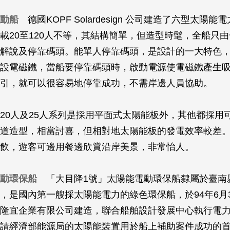
動船
德國KOPF Solardesign 公司建造了六型太陽
載20至120人不等，其結構簡單，但造型時髦，全船只
解說及停靠碼頭。能單人停靠碼頭，是設計的一大特色
設電磁鐵，當船要停靠碼頭時，啟動電源使電磁鐵產生
引，就可以很容易地停靠成功，不需岸邊人員協助。
20人及25人系列是採用平面式太陽能板外，其他都採用
道造型，相當討喜，但相對地太陽能板的發電效率較差
飲，遊客可邊用餐邊欣賞沿岸美景，非常怡人。
動環保船
「大目降1號」太陽能電動環保船隸屬於臺南
，是國內第一艘採太陽能電力的綠色環保船，於94年6月
隆宜企業有限公司建造，聯合船舶設計發展中心執行電
請經濟部能源局的太陽能裝置用於船上補助案件成功的