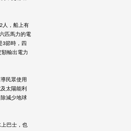
52人，船上有
動六匹馬力的電
是3節時，四
定額輸出電力
宣導民眾使用
電及太陽能利
，除減少地球
水上巴士，也