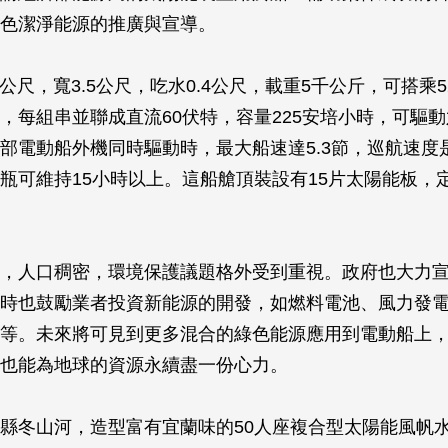
色潔淨能源的推廣與宣導。
2公尺，寬3.5公尺，吃水0.4公尺，載重5千公斤，可搭乘
，每組串並聯成直流60伏特，容量225安培小時，可驅
部電動船外機同時驅動時，最大船速達5.3節，巡航速度
瓶可維持15小時以上。這船艙頂裝設有15片太陽能板，
，人口稠密，環境保護議題格外受到重視。政府也大力
時也鼓勵業者投資新能源的開發，如燃料電池、風力發
等。未來將可見到更多混合的綠色能源應用到電動船上
也能為地球的資源永續盡一份心力。
縣冬山河，造型富有宜蘭味的50人座複合型太陽能風帆