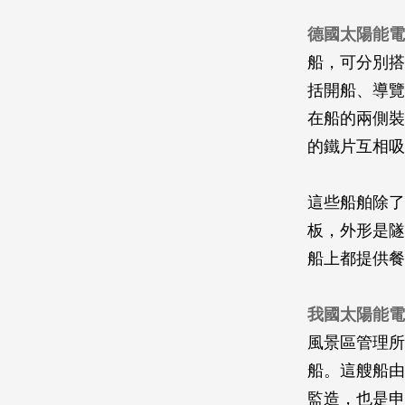
德國太陽能電
船，可分別搭
括開船、導覽
在船的兩側裝
的鐵片互相吸
這些船舶除了
板，外形是隧
船上都提供餐
我國太陽能電
風景區管理所
船。這艘船由
監造，也是申