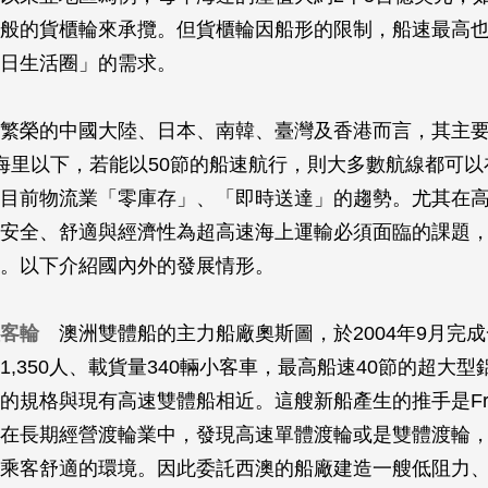
般的貨櫃輪來承攬。但貨櫃輪因船形的限制，船速最高也
日生活圈」的需求。
繁榮的中國大陸、日本、南韓、臺灣及香港而言，其主
海里以下，若能以50節的船速航行，則大多數航線都可以
目前物流業「零庫存」、「即時送達」的趨勢。尤其在
安全、舒適與經濟性為超高速海上運輸必須面臨的課題
。以下介紹國內外的發展情形。
客輪
澳洲雙體船的主力船廠奧斯圖，於2004年9月完成一
1,350人、載貨量340輛小客車，最高船速40節的超大
規格與現有高速雙體船相近。這艘新船產生的推手是Fred O
在長期經營渡輪業中，發現高速單體渡輪或是雙體渡輪
乘客舒適的環境。因此委託西澳的船廠建造一艘低阻力