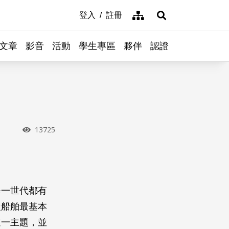
網站導覽
登入
註冊
展開搜尋
文章
影音
活動
學生專區
夥伴
認證
瀏覽次數
13725
每一世代都有
從船舶最基本
這一主題，並