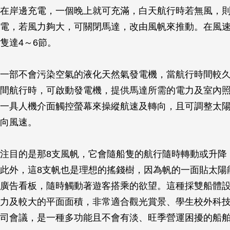
在岸邊充電，一個晚上就可充滿，白天航行時若無風，
電，若風力夠大，可關閉馬達，改由風帆來推動。在風速1
隻達4～6節。
一部不會污染空氣的液化天然氣發電機，當航行時間較
間航行時，可啟動發電機，提供馬達所需的電力及室內
一具人機介面觸控螢幕來操縱航速及轉向，且可調整太
向風速。
注目的是那8支風帆，它會隨船隻的航行隨時轉動或升降
此外，這8支帆也是理想的搖錢樹，因為帆的一面貼太陽
廣告看板，隨時觸動著遊客搭乘的欲望。這種採雙船體
力及較大的平面面積，非常適合觀光賞景、學生校外科
司會議，是一種多功能且不會有淡、旺季營運困擾的船