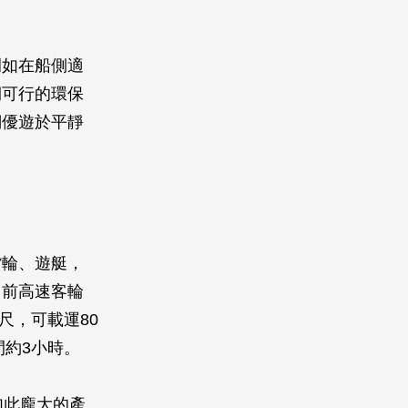
如在船側適
期可行的環保
們優遊於平靜
貨輪、遊艇，
目前高速客輪
尺，可載運80
間約3小時。
如此龐大的產