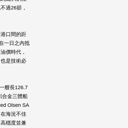
不過26節，
要港口間的距
在一日之內抵
高油價時代，
，也是技術必
艘長126.7
型鋁合金三體船
lsen SA
，在海況不佳
、高穩度並兼