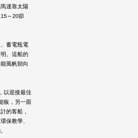
則馬達靠太陽
5～20節
久、蓄電瓶電
照明。這船的
陽能風帆朝向
，以迎接最佳
能板，另一面
設計的客船，
技環保教學、
舶。