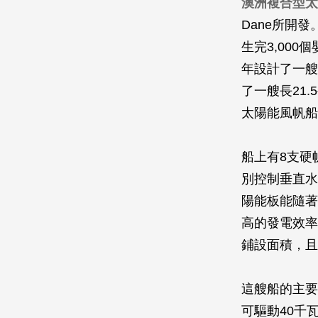
澳洲複合型太
Dane所開
生完3,00
年設計了一艘
了一艘長21.
太陽能風帆船
船上有8支硬
別控制垂直水
陽能板能隨著
高的發電效率
鋪設面積，且
這艘船的主要
可驅動40千