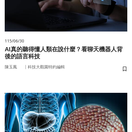
115/06/30
AI真的聽得懂人類在說什麼？看聊天機器人背
後的語言科技
｜
陳玉鳳
科技大觀園特約編輯
儲