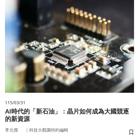
115/03/31
AI時代的「新石油」：晶片如何成為大國競逐
的新資源
｜
李元傑
科技大觀園特約編輯
儲