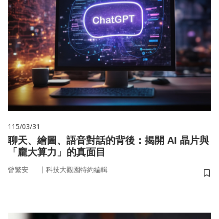
115/03/31
聊天、繪圖、語音對話的背後：揭開 AI 晶片與
「龐大算力」的真面目
｜
曾繁安
科技大觀園特約編輯
儲