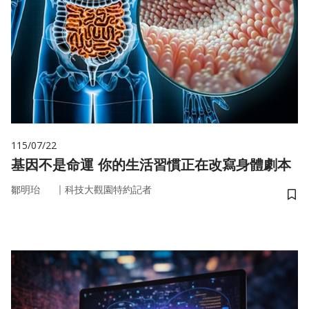
115/07/22
基因不是命運 你的生活習慣正在改寫身體劇本
｜
鄒明珆
科技大觀園特約記者
儲