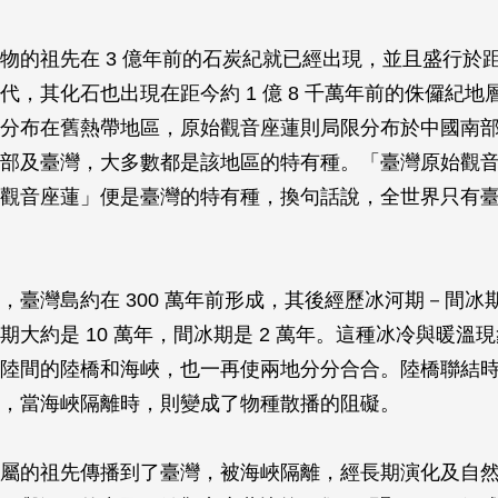
物的祖先在 3 億年前的石炭紀就已經出現，並且盛行於距今約
代，其化石也出現在距今約 1 億 8 千萬年前的侏儸紀地
分布在舊熱帶地區，原始觀音座蓮則局限分布於中國南
部及臺灣，大多數都是該地區的特有種。「臺灣原始觀
觀音座蓮」便是臺灣的特有種，換句話說，全世界只有
，臺灣島約在 300 萬年前形成，其後經歷冰河期－間冰
期大約是 10 萬年，間冰期是 2 萬年。這種冰冷與暖溫
陸間的陸橋和海峽，也一再使兩地分分合合。陸橋聯結
，當海峽隔離時，則變成了物種散播的阻礙。
屬的祖先傳播到了臺灣，被海峽隔離，經長期演化及自