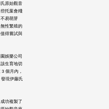
藤氏原始觀音
這些托葉會殘
常不易萌芽
為無性繁殖的
個值得嘗試與
樂園娛樂公司
自該生育地切
3 個月內，
，發現伊藤氏
，成功複製了