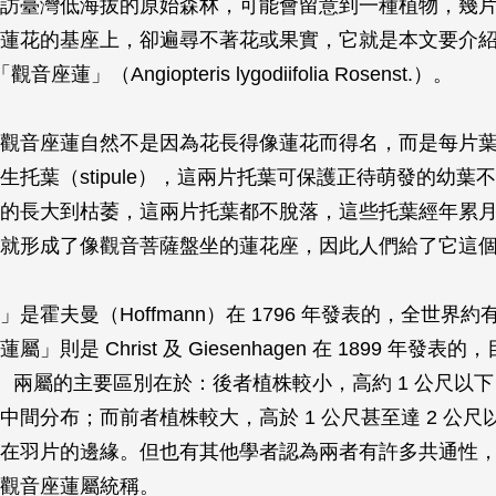
訪臺灣低海拔的原始森林，可能會留意到一種植物，幾
蓮花的基座上，卻遍尋不著花或果實，它就是本文要介
「觀音座蓮」（
Angiopteris lygodiifolia
Rosenst.）。
觀音座蓮自然不是因為花長得像蓮花而得名，而是每片
生托葉（stipule），這兩片托葉可保護正待萌發的幼葉
的長大到枯萎，這兩片托葉都不脫落，這些托葉經年累
就形成了像觀音菩薩盤坐的蓮花座，因此人們給了它這
是霍夫曼（Hoffmann）在 1796 年發表的，全世界約有 
」則是 Christ 及 Giesenhagen 在 1899 年發表
 種。兩屬的主要區別在於：後者植株較小，高約 1 公尺以
中間分布；而前者植株較大，高於 1 公尺甚至達 2 公尺
在羽片的邊緣。但也有其他學者認為兩者有許多共通性
觀音座蓮屬統稱。