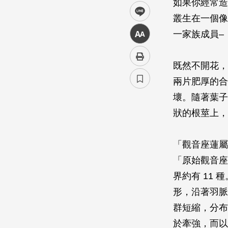
如果你經常造
line
叢生在一個像
一家族成員–
中
既然不開花，
兩片肥厚的合
壞。隨著葉子
狀的根莖上，
「觀音座蓮屬」
「原始觀音座蓮屬
界約有 11
形，沿著羽脈
群短縮，分布
於牽強，而以