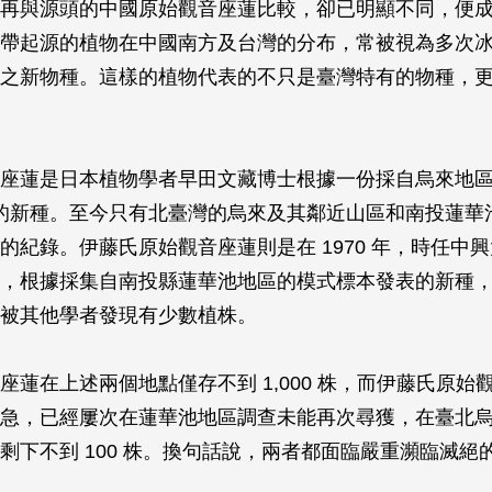
再與源頭的中國原始觀音座蓮比較，卻已明顯不同，便
帶起源的植物在中國南方及台灣的分布，常被視為多次
之新物種。這樣的植物代表的不只是臺灣特有的物種，
座蓮是日本植物學者早田文藏博士根據一份採自烏來地
發表的新種。至今只有北臺灣的烏來及其鄰近山區和南投蓮華
的紀錄。伊藤氏原始觀音座蓮則是在 1970 年，時任中
，根據採集自南投縣蓮華池地區的模式標本發表的新種
被其他學者發現有少數植株。
座蓮在上述兩個地點僅存不到 1,000 株，而伊藤氏原始
急，已經屢次在蓮華池地區調查未能再次尋獲，在臺北
剩下不到 100 株。換句話說，兩者都面臨嚴重瀕臨滅絕