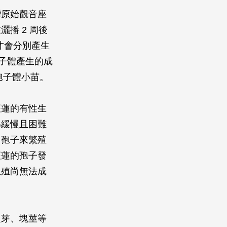
灣原始觀音座
播 2 周後
後才會分別產生
孢子體產生的成
孢子體小苗。
座蓮的有性生
為緩慢且困難
用孢子來繁殖
座蓮的孢子發
生殖尚無法成
定芽、塊莖等