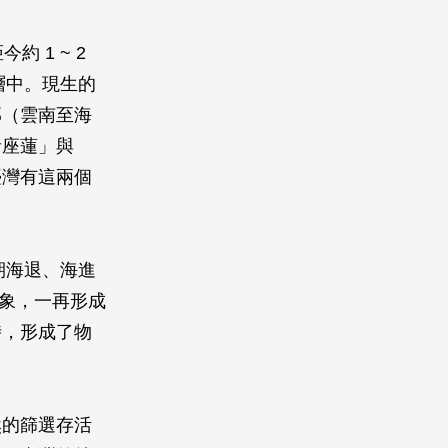
 1 ~ 2
層中。現生的
部（雲南至海
音座蓮」與
臺灣有這兩個
期海退、海進
現象，一再形成
時，形成了物
然的篩選存活