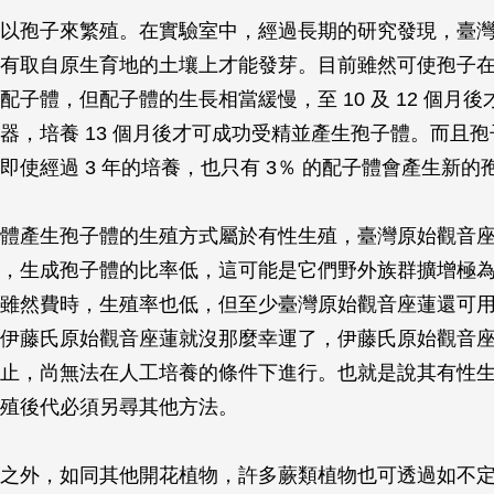
以孢子來繁殖。在實驗室中，經過長期的研究發現，臺
有取自原生育地的土壤上才能發芽。目前雖然可使孢子在灑
配子體，但配子體的生長相當緩慢，至 10 及 12 個月
器，培養 13 個月後才可成功受精並產生孢子體。而且
即使經過 3 年的培養，也只有 3％ 的配子體會產生新的
體產生孢子體的生殖方式屬於有性生殖，臺灣原始觀音
，生成孢子體的比率低，這可能是它們野外族群擴增極
雖然費時，生殖率也低，但至少臺灣原始觀音座蓮還可
伊藤氏原始觀音座蓮就沒那麼幸運了，伊藤氏原始觀音
止，尚無法在人工培養的條件下進行。也就是說其有性
殖後代必須另尋其他方法。
之外，如同其他開花植物，許多蕨類植物也可透過如不