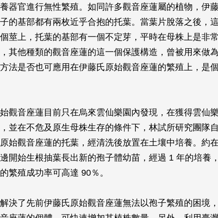
養器官進行無性繁殖。如同許多觀音座蓮屬的植物，伊
子的基部都有兩枚近乎合抱的托葉。當葉片脫落之後，
個莖上，托葉的基部有一個不定芽，平時在母株上是非
，其他種類的觀音座蓮的這一個保護構造，曾被用來做
方法是否也可應用在伊藤氏原始觀音座蓮的繁殖上，是
始觀音座蓮目前只在烏來雲仙樂園內發現，在獲得雲仙
，並在不危及原生母株生存的條件下，林試所研究團隊
原始觀音座蓮的托葉，經清洗後放置在土壤中培養。約在 
邊開始生根抽葉長出新的孢子體幼苗，經過 1 年的培養
的繁殖成功率可高達 90％。
解決了先前伊藤氏原始觀音座蓮無法以孢子繁殖的困境