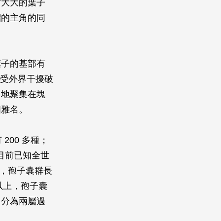
片大大的葉子
紹的主角的同
葉子的基部有
不受外界干擾破
月地聚集在塊
個雅名。
200 多種；
的，目前已知全世
下，孢子囊群長
以上，孢子囊
，分為兩屬過