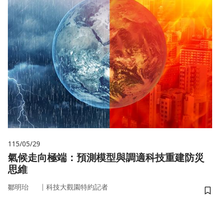
115/05/29
氣候走向極端：預測模型與調適科技重建防災
思維
｜
鄒明珆
科技大觀園特約記者
儲