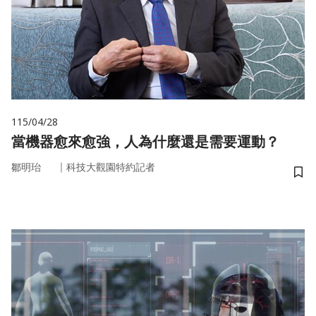
115/04/28
當機器愈來愈強，人為什麼還是需要運動？
｜
鄒明珆
科技大觀園特約記者
儲