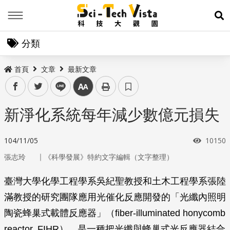
Menu
展
分類
首頁
文章
最新文章
facebook
twitter
line
中
新淨化系統每年減少數億元損失
瀏覽次
104/11/05
10150
｜
張志玲
《科學發展》特約文字編輯（文字整理）
臺灣大學化學工程學系吳紀聖教授和土木工程學系張陸
滿教授的研究團隊應用光催化反應開發的「光纖內照明
陶瓷蜂巢式載體反應器」（fiber-illuminated honycomb
reactor, FIHR），是一種把光纖與蜂巢式光反應器結合