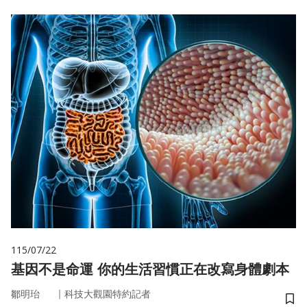
115/07/22
基因不是命運 你的生活習慣正在改寫身體劇本
｜
鄒明珆
科技大觀園特約記者
儲