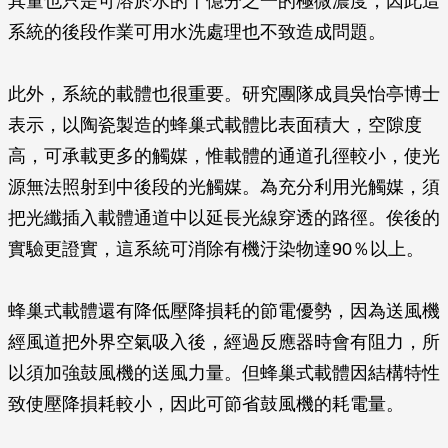
其量也只是可溶於水的十億分之一的極微濃度，因此這
系統的後段作業可用水洗處理也不致造成問題。
此外，系統的載體也很重要。研究團隊成員吳怡亭博士
表示，以陶瓷製造的蜂巢式載體比表面積大，空隙度
高，可承載更多的觸媒，惟載體的通道孔徑較小，使光
源無法照射到中後段的光觸媒。為充分利用光觸媒，須
把光纖插入載體通道中以延長光線穿透的路徑。俟後的
實驗更證實，這系統可消除有機汙染物達90％以上。
蜂巢式載體還有降低壓降損耗的節電優勢，因為送風機
經風道把外界空氣吸入後，經過反應器時會有阻力，所
以須加強鼓風機的送風力量。但蜂巢式載體因結構特性
致使壓降損耗較小，因此可節省鼓風機的耗電量。