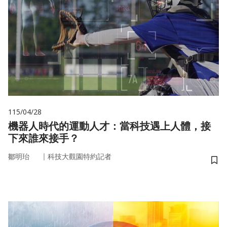
115/04/28
機器人時代的運動人才：當科技遇上人體，接
下來誰來接手？
｜
鄒明珆
科技大觀園特約記者
儲