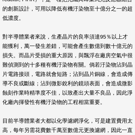
的創新設計，可用以降低有機汙染物至十億分之一的超
低濃度。
對半導體業者來說，生產晶片的良率須達95％以上才
能獲利，萬一發生差錯，可能會產生數億到數十億元的
損失。而晶片受損的重大原因，與飄浮在廠房空氣中很
難偵測到的十多種有機汙染物有關。倘若汙染物沾到晶
片電路接頭，電路就會短路；沾到晶片銅線，會造成傳
導不良或斷線；沾到微影銳利的鏡頭表面，會造成微影
蝕刻作業時精準度不佳，以致產出大量不良品，因此淨
化廠內揮發性有機汙染物的工程相當重要。
目前半導體業者大都以化學濾網淨化，可是建置費用太
高，每年另需花費數千萬至數億元更換濾網，因此一直