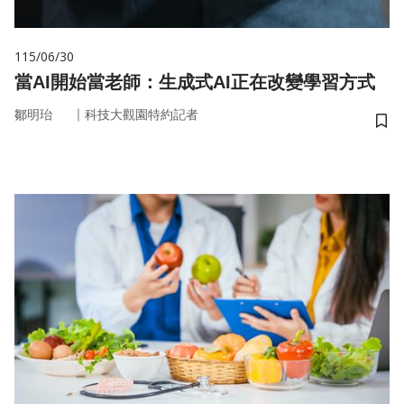
115/06/30
當AI開始當老師：生成式AI正在改變學習方式
｜
鄒明珆
科技大觀園特約記者
儲