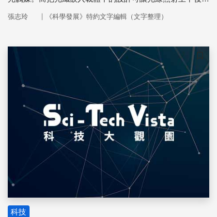
的光觸媒，讓光觸媒達到最大的利用價值。
｜
張志玲
《科學發展》特約文字編輯（文字整理）
儲存
科技