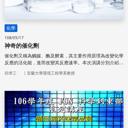
化學
108/05/17
神奇的催化劑
催化劑又稱為觸媒、酶及酵素，其主要作用原理為改變化學
反應的活化能，進而改變其反應速率。本次演講分別介紹光
觸媒、光合作用、身體的酵素作用及汽車廢氣的觸媒轉換器
｜
邱求三
宜蘭大學環境工程學系教授
等日常生活中常見催化反應，讓學生能初步瞭解這些催化劑
的作用原理及其可能失效的原因，並瞭解催化劑的可能應用
範圍。
儲存