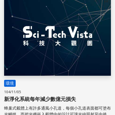
儲存
環境
104/11/05
新淨化系統每年減少數億元損失
蜂巢式載體上有許多通風小孔道，每個小孔道表面都可塗布
光觸媒。而把光纖嵌入載體中的設計可讓光線照射至中後段