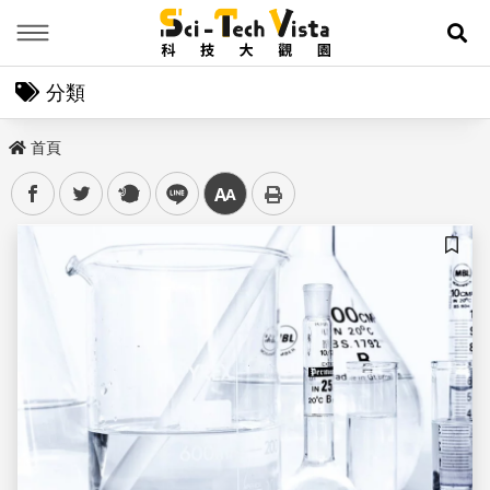
Menu
展
分類
首頁
facebook
twitter
plurk
line
中
儲存