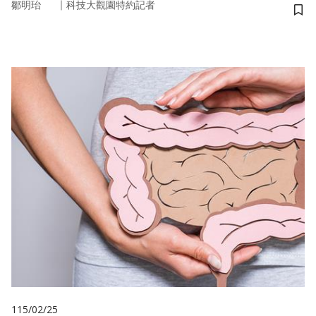
｜
鄒明珆
科技大觀園特約記者
儲
115/02/25