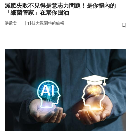
減肥失敗不見得是意志力問題！是你體內的
「細菌管家」在幫你囤油
｜
洪孟樊
科技大觀園特約編輯
儲