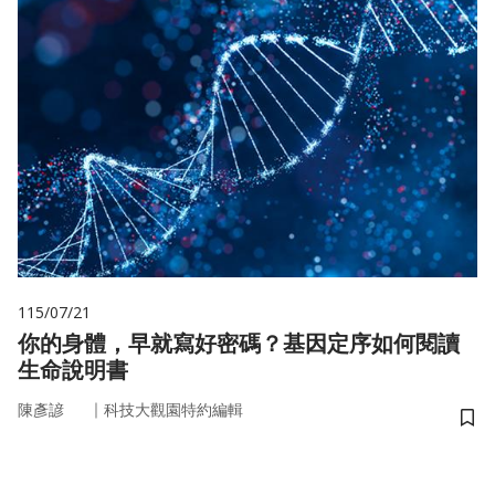
115/07/21
你的身體，早就寫好密碼？基因定序如何閱讀
生命說明書
｜
陳彥諺
科技大觀園特約編輯
儲