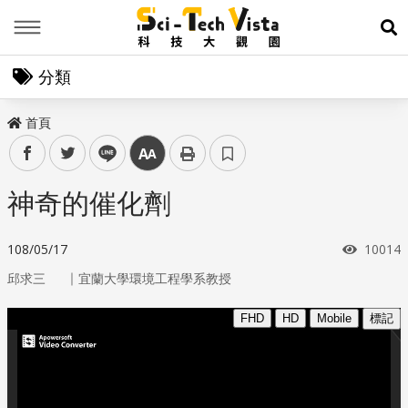
Menu
展
分類
首頁
facebook
twitter
line
中
神奇的催化劑
瀏覽次
108/05/17
10014
｜
邱求三
宜蘭大學環境工程學系教授