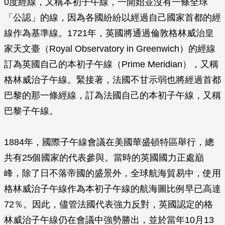
0度經線，又稱本初子午線，一開始並沒有一條全球
「公認」的線，因為各國紛紛以經過自己國家首都的經
線作為基準線。1721年，英國將通過倫敦格林威治皇
家天文臺（Royal Observatory in Greenwich）的經線
訂為英國自己的本初子午線（Prime Meridian），又稱
格林威治子午線。緊接著，法國不甘示弱也將經過首都
巴黎的那一條經線，訂為法國自己的本初子午線，又稱
巴黎子午線。
1884年，國際子午線會議在美國華盛頓特區舉行，總
共有25個國家的代表參與。當時的英國國力正處巔
峰，除了日不落帝國的盛景外，全球航海貿易中，使用
格林威治子午線作為本初子午線的航海圖比例早已高達
72％。因此，儘管法國代表強力反對，英國認定的格
林威治子午線仍在會議中強勢勝出，並於當年10月13