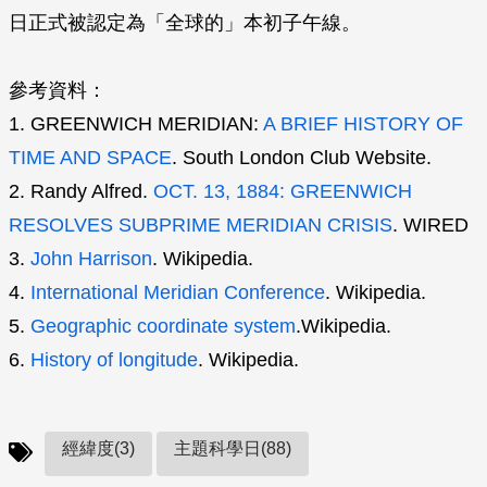
日正式被認定為「全球的」本初子午線。
參考資料：
1. GREENWICH MERIDIAN:
A BRIEF HISTORY OF
TIME AND SPACE
. South London Club Website.
2. Randy Alfred.
OCT. 13, 1884: GREENWICH
RESOLVES SUBPRIME MERIDIAN CRISIS
. WIRED
3.
John Harrison
. Wikipedia.
4.
International Meridian Conference
. Wikipedia.
5.
Geographic coordinate system
.Wikipedia.
6.
History of longitude
. Wikipedia.
經緯度(3)
主題科學日(88)