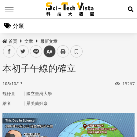
Menu
展
分類
首頁
文章
最新文章
facebook
twitter
line
中
本初子午線的確立
瀏覽次
108/10/13
15267
｜
魏妤亘
國立臺灣大學
｜
繪者
景美仙姬巖