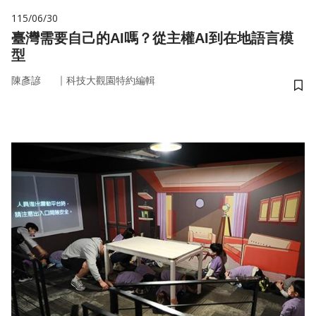
115/06/30
臺灣需要自己的AI嗎？從主權AI到在地語言模
型
｜
陳彥諺
科技大觀園特約編輯
儲