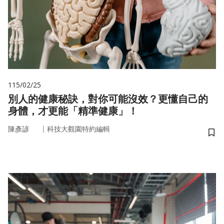
115/02/25
別人的健康秘訣，對你可能沒效？更懂自己的
身體，才更能「精準健康」！
｜
陳彥諺
科技大觀園特約編輯
儲