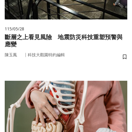
115/05/28
斷層之上看見風險 地震防災科技重塑預警與
應變
｜
陳玉鳳
科技大觀園特約編輯
儲