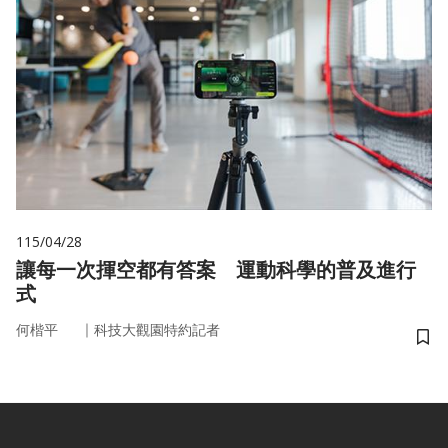
115/04/28
讓每一次揮空都有答案 運動科學的普及進行
式
｜
何楷平
科技大觀園特約記者
儲