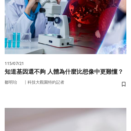
115/07/21
知道基因還不夠 人體為什麼比想像中更難懂？
｜
鄒明珆
科技大觀園特約記者
儲