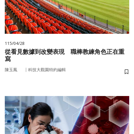
115/04/28
從看見數據到改變表現 職棒教練角色正在重
寫
｜
陳玉鳳
科技大觀園特約編輯
儲