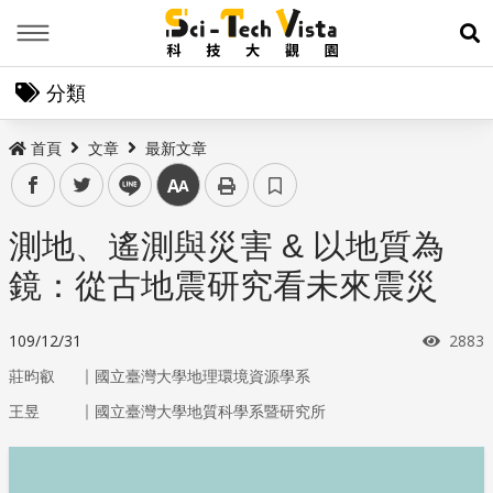
Menu
展
分類
首頁
文章
最新文章
facebook
twitter
line
中
測地、遙測與災害 & 以地質為
鏡：從古地震研究看未來震災
瀏覽
109/12/31
2883
｜
莊昀叡
國立臺灣大學地理環境資源學系
｜
王昱
國立臺灣大學地質科學系暨研究所