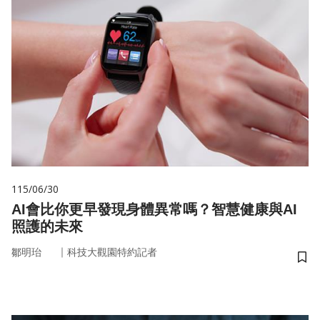
115/06/30
AI會比你更早發現身體異常嗎？智慧健康與AI
照護的未來
｜
鄒明珆
科技大觀園特約記者
儲