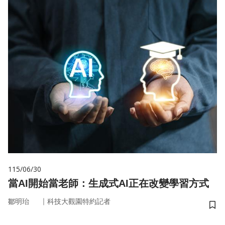
115/06/30
當AI開始當老師：生成式AI正在改變學習方式
｜
鄒明珆
科技大觀園特約記者
儲