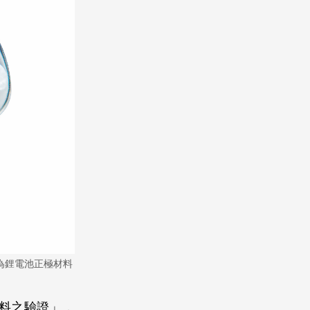
為鋰電池正極材料
料之驗證」，