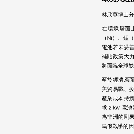
林欣蓉博士分
在環境層面
（Ni）、錳
電池若未妥
補貼政策大
將面臨全球缺
至於經濟層
美貿易戰、
產業成本持
求 2 kw
為非洲的剛
烏俄戰爭的因