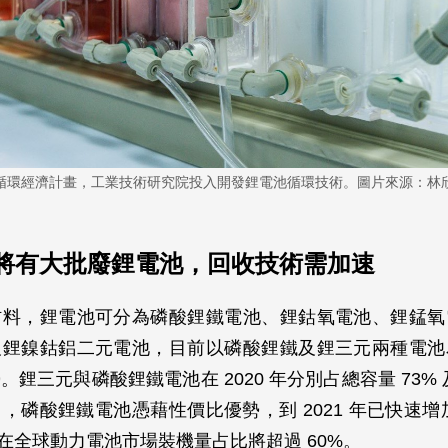
循環經濟計畫，工業技術研究院投入開發鋰電池循環技術。圖片來源：林
 年將有大批廢鋰電池，回收技術需加速
材料，鋰電池可分為磷酸鋰鐵電池、鋰鈷氧電池、鋰錳氧
及鋰鎳鈷鋁二元電池，目前以磷酸鋰鐵及鋰三元兩種電池
鋰三元與磷酸鋰鐵電池在 2020 年分別占總容量 73% 
，磷酸鋰鐵電池憑藉性價比優勢，到 2021 年已快速增加
 年在全球動力電池市場裝機量占比將超過 60%。