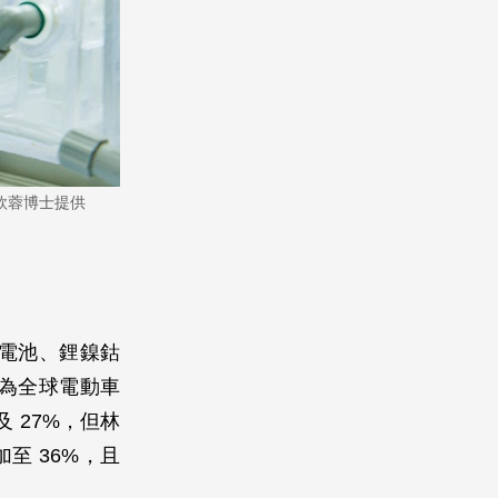
欣蓉博士提供
電池、鋰鎳鈷
為全球電動車
及 27%，但林
至 36%，且