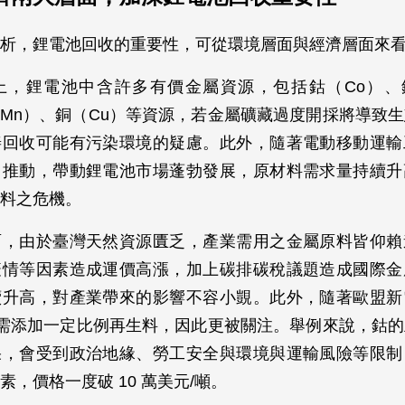
析，鋰電池回收的重要性，可從環境層面與經濟層面來
上，鋰電池中含許多有價金屬資源，包括鈷（Co）、鋰
（Mn）、銅（Cu）等資源，若金屬礦藏過度開採將導致
善回收可能有污染環境的疑慮。此外，隨著電動移動運輸
力推動，帶動鋰電池市場蓬勃發展，原材料需求量持續升
料之危機。
面，由於臺灣天然資源匱乏，產業需用之金屬原料皆仰賴
疫情等因素造成運價高漲，加上碳排碳稅議題造成國際金
續升高，對產業帶來的影響不容小覬。此外，隨著歐盟新
 電池需添加一定比例再生料，因此更被關注。舉例來說，鈷
果，會受到政治地緣、勞工安全與環境與運輸風險等限制
素，價格一度破 10 萬美元/噸。