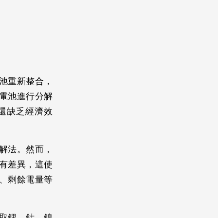
池重新整合，
電池進行分解
還缺乏經濟效
解法。然而，
有差異，這使
、剩餘電量等
取鋰、鈷、鎳