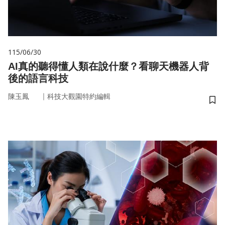
115/06/30
AI真的聽得懂人類在說什麼？看聊天機器人背
後的語言科技
｜
陳玉鳳
科技大觀園特約編輯
儲