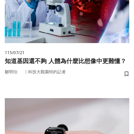
115/07/21
知道基因還不夠 人體為什麼比想像中更難懂？
｜
鄒明珆
科技大觀園特約記者
儲