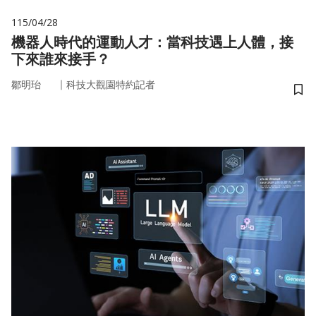
115/04/28
機器人時代的運動人才：當科技遇上人體，接
下來誰來接手？
｜
鄒明珆
科技大觀園特約記者
儲