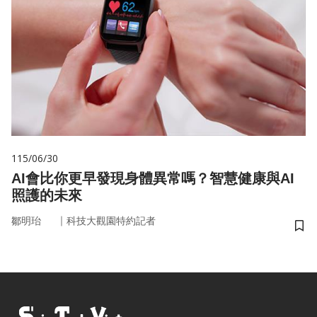
115/06/30
AI會比你更早發現身體異常嗎？智慧健康與AI
照護的未來
｜
鄒明珆
科技大觀園特約記者
儲