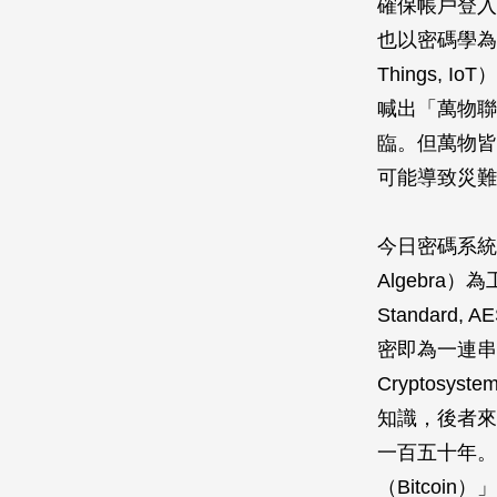
確保帳戶登入
也以密碼學為基
Things, 
喊出「萬物聯網」（
臨。但萬物皆
可能導致災難
今日密碼系統
Algebra）
Standar
密即為一連串有
Cryptos
知識，後者來
一百五十年。
（Bitcoi