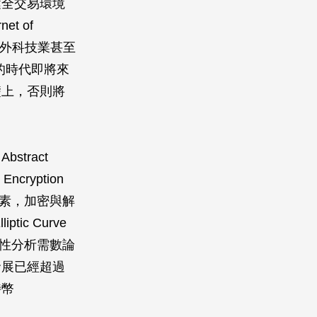
健全交易環境
t of
。國內外科技業甚至
oE 的時代即將來
上，否­則將
tract
ryption
的元素，加密與解
c Curve
安全性分析需數論
發展已經超過
特幣