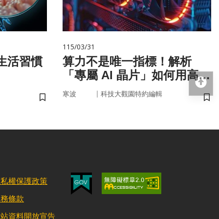
115/03/31
算力不是唯一指標！解析
「專屬 AI 晶片」如何用高效
回
率驅動未來
｜
寒波
科技大觀園特約編輯
儲存書籤
儲
隱私權保護政策
服務條款
網站資料開放宣告