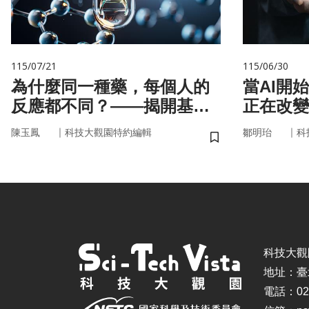
115/07/21
115/06/30
為什麼同一種藥，每個人的
當AI開
反應都不同？——揭開基因
正在改變
的用藥密碼
｜
｜
陳玉鳳
科技大觀園特約編輯
鄒明珆
科
儲存書籤
科技大觀園 ©
地址：臺
電話：02-