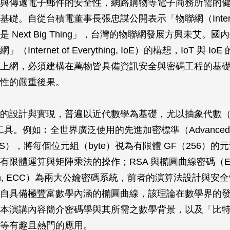
與傳遞電子郵件的安全性，網­路購物等電子商務所需的
礎。自從台積電董事長張忠謀公開表­示「物聯網（Interne
IoT）是 Next Big Thing」，台灣的物聯網發展方興未艾
Internet of Everything, IoE）的構想，IoT 與 I
上網，必須建構在萬物皆具備資訊安全與密碼工程的基礎
性的嚴重後果。
的設計與實現，普遍以近代數學為基礎，尤­以抽象代數（Abs
為工具。例如︰全世界廣泛使用的先進加密標準（Advanced Enc
d, AES），將每個位元組（byte）視為有限體 GF（256）
限體運算與矩陣乘法的操作；RSA 與橢圓曲線密碼（Ellipti
ystem, ECC）為兩大公鑰密碼系統，前者的演算法設計與
自具備極豐富數­學內涵的橢圓曲線，該理論在數學界的
本演講內容簡介密碼學與其所­需之數學背景，以及「比
n）」等有趣且熱門的應用。