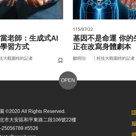
115/07/22
始當老師：生成式AI
基因不是命運 你的生活習慣
學習方式
正在改寫身體劇本
｜
技大觀園特約記者
鄒明珆
科技大觀園特約記者
儲存書籤
OPEN
2020 All Rights Reserved.
北市大安區和平東路二段106號22樓
25056789 #5526