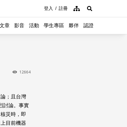
網站導覽
登入
註冊
展開搜尋
文章
影音
活動
學生專區
夥伴
認證
瀏覽次數
12664
討論；且台灣
烈討論。事實
對核災時，即
加上目前機器