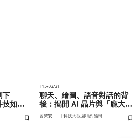
115/03/31
倒下
聊天、繪圖、語音對話的背
科技如何
後：揭開 AI 晶片與「龐大算
力」的真面目
｜
曾繁安
科技大觀園特約編輯
儲存書籤
儲