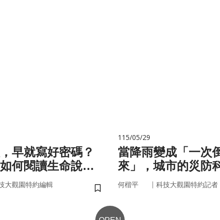
115/05/29
，早就寫好密碼？
當降雨變成「一次
如何閱讀生命說明
來」，城市的災防
即時應變？
｜
技大觀園特約編輯
何楷平
科技大觀園特約記者
儲存書籤