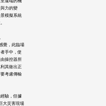
送至遠端的機
置與力的變
場景模擬系統
性。
現
的感覺，此臨場
用者手中，使
經由操控器所
以利其做出正
需要考慮傳輸
的經驗，但據
巨大災害現場