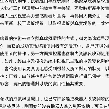
生因應的動作，接著經由專線或網路，模擬系統將指令
人執行工作與環境中的物件產生接觸、互動時所產生位
器人上的視覺與力覺感應器所量得，再傳回人機介面，
來更新、校正虛擬場景，以取得虛擬與真實場景的一致
繪圖的技術來建立擬真虛擬環境的方式，稱之為遠端呈
esence)，而它的成功實現將讓使用者有沉浸其中、身歷其境
使用者的操作；另一方面操控器也會將力資訊反映到使
，如此，經由場景模擬系統中以視訊呈現的場景變化與
，會讓使用者更真切地感受到機器人所面對到的狀況，
控；再者，由於遙控系統常是透過網路進行資訊傳輸，
影響，資訊的暢通對系統的實用性極其重要。
領域的成就舉世矚目，也已有許多遙控機器人系統開發
福島核災時，剛開始並沒有機器人進入災區協助，可見在