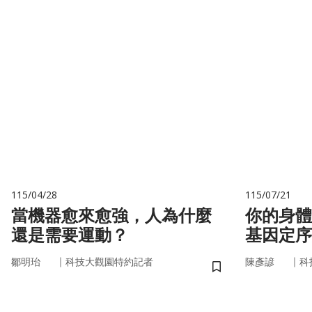
115/04/28
115/07/21
當機器愈來愈強，人為什麼
你的身體
還是需要運動？
基因定序
書
｜
｜
鄒明珆
科技大觀園特約記者
陳彥諺
科
儲存書籤