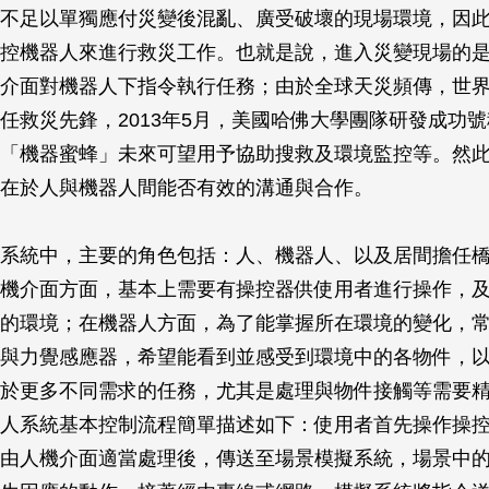
不足以單獨應付災變後混亂、廣受破壞的現場環境，因
控機器人來進行救災工作。也就是說，進入災變現場的
介面對機器人下指令執行任務；由於全球天災頻傳，世
任救災先鋒，2013年5月，美國哈佛大學團隊研發成功
「機器蜜蜂」未來可望用予協助搜救及環境監控等。然
在於人與機器人間能否有效的溝通與合作。
系統中，主要的角色包括：人、機器人、以及居間擔任
機介面方面，基本上需要有操控器供使用者進行操作，
的環境；在機器人方面，為了能掌握所在環境的變化，
與力覺感應器，希望能看到並感受到環境中的各物件，
於更多不同需求的任務，尤其是處理與物件接觸等需要
人系統基本控制流程簡單描述如下：使用者首先操作操
由人機介面適當處理後，傳送至場景模擬系統，場景中