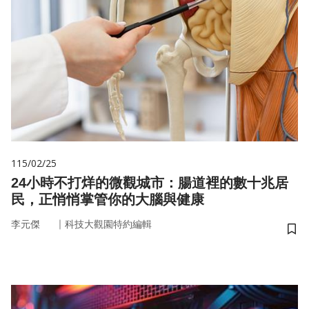
115/02/25
24小時不打烊的微觀城市：腸道裡的數十兆居
民，正悄悄掌管你的大腦與健康
｜
李元傑
科技大觀園特約編輯
儲