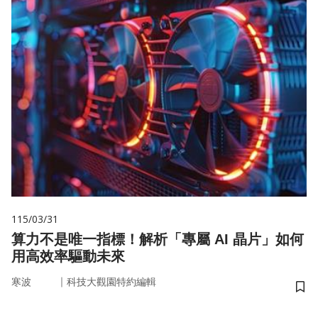
115/03/31
算力不是唯一指標！解析「專屬 AI 晶片」如何
用高效率驅動未來
｜
寒波
科技大觀園特約編輯
儲