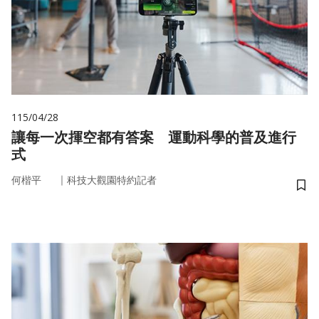
115/04/28
讓每一次揮空都有答案 運動科學的普及進行
式
｜
何楷平
科技大觀園特約記者
儲