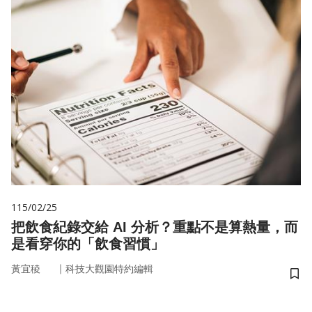
115/02/25
把飲食紀錄交給 AI 分析？重點不是算熱量，而
是看穿你的「飲食習慣」
｜
黃宜稜
科技大觀園特約編輯
儲