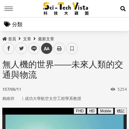
Menu
展
分類
首頁
文章
最新文章
facebook
twitter
line
中
無人機的世界——未來人類的交
通與物流
瀏覽
107/06/11
5254
｜
賴維祥
成功大學航空太空工程學系教授