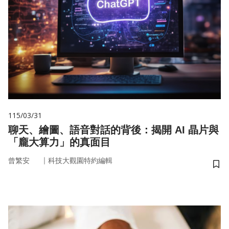
115/03/31
聊天、繪圖、語音對話的背後：揭開 AI 晶片與
「龐大算力」的真面目
｜
曾繁安
科技大觀園特約編輯
儲