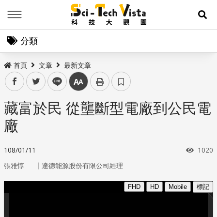
Menu
展
分類
首頁
文章
最新文章
facebook
twitter
line
中
藏富於民 從壟斷型電廠到公民電
廠
瀏覽
108/01/11
1020
｜
張雅惇
達德能源股份有限公司經理