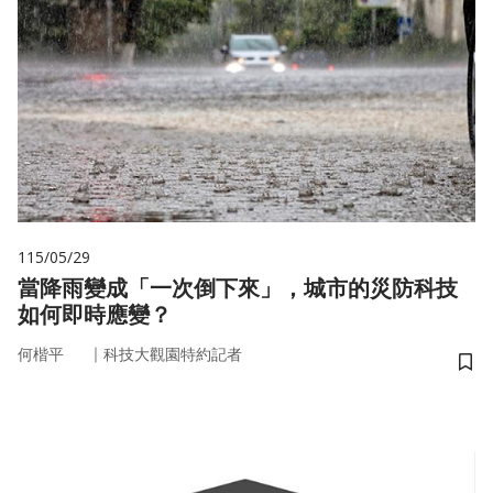
115/05/29
當降雨變成「一次倒下來」，城市的災防科技
如何即時應變？
｜
何楷平
科技大觀園特約記者
儲