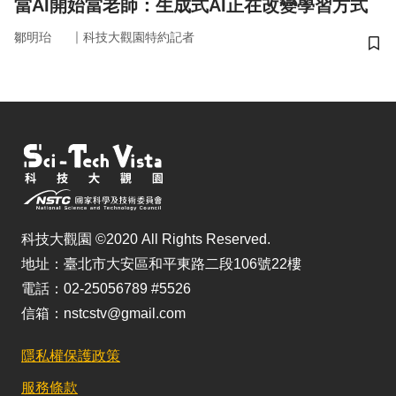
當AI開始當老師：生成式AI正在改變學習方式
｜
鄒明珆
科技大觀園特約記者
儲
科技大觀園 ©2020 All Rights Reserved.
地址：臺北市大安區和平東路二段106號22樓
電話：02-25056789 #5526
信箱：nstcstv@gmail.com
隱私權保護政策
服務條款