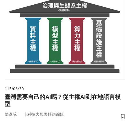
115/06/30
臺灣需要自己的AI嗎？從主權AI到在地語言模
型
｜
陳彥諺
科技大觀園特約編輯
儲