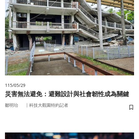
115/05/29
災害無法避免：避難設計與社會韌性成為關鍵
｜
鄒明珆
科技大觀園特約記者
儲