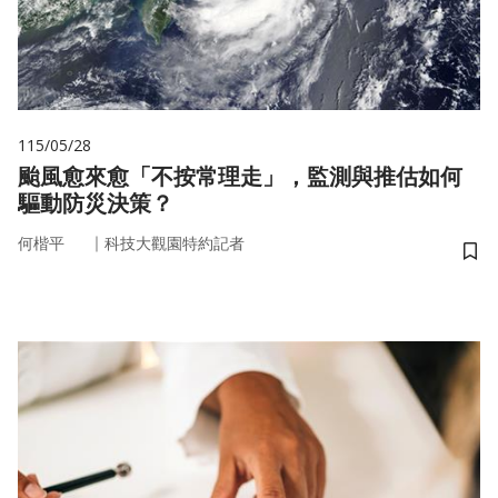
115/05/28
颱風愈來愈「不按常理走」，監測與推估如何
驅動防災決策？
｜
何楷平
科技大觀園特約記者
儲