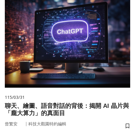
115/03/31
聊天、繪圖、語音對話的背後：揭開 AI 晶片與
「龐大算力」的真面目
｜
曾繁安
科技大觀園特約編輯
儲