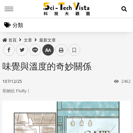
Menu
展
分類
首頁
文章
最新文章
facebook
twitter
line
中
味覺與溫度的奇妙關係
瀏覽
107/12/25
2462
｜
菲納比 Fluffy