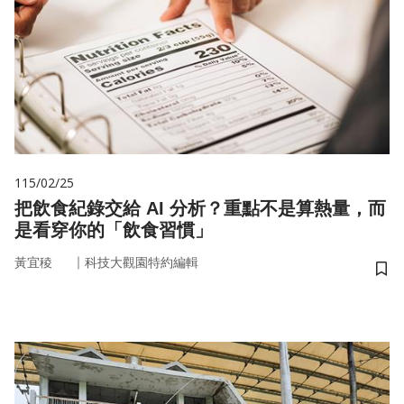
115/02/25
把飲食紀錄交給 AI 分析？重點不是算熱量，而
是看穿你的「飲食習慣」
｜
黃宜稜
科技大觀園特約編輯
儲