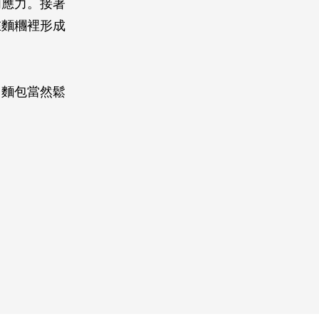
內應力。接著
在麵糰裡形成
，麵包當然鬆