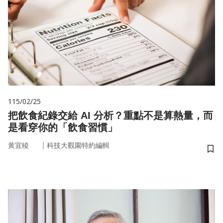
115/02/25
把飲食紀錄交給 AI 分析？重點不是算熱量，而
是看穿你的「飲食習慣」
｜
黃宜稜
科技大觀園特約編輯
儲