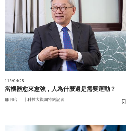
115/04/28
當機器愈來愈強，人為什麼還是需要運動？
｜
鄒明珆
科技大觀園特約記者
儲