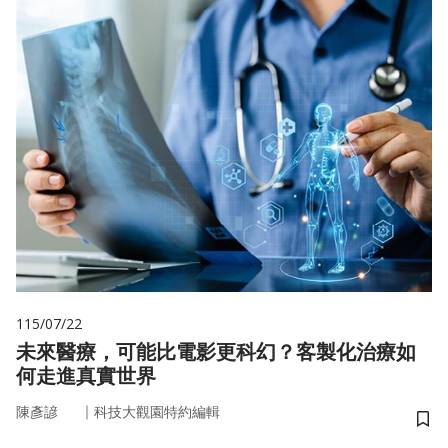
115/07/22
未來醫療，可能比電影更科幻？客製化治療如
何走進真實世界
｜
陳彥諺
科技大觀園特約編輯
儲