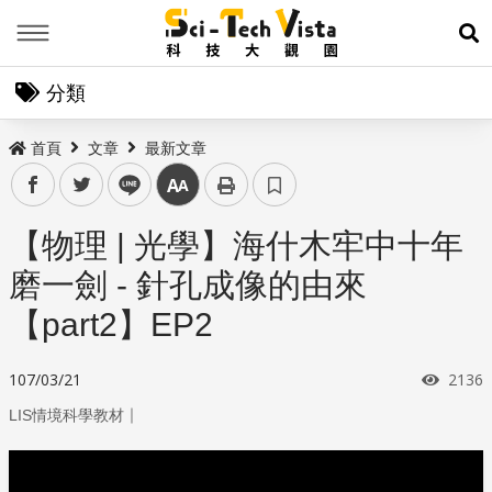
Menu
展
分類
首頁
文章
最新文章
facebook
twitter
line
中
【物理 | 光學】海什木牢中十年
磨一劍 - 針孔成像的由來
【part2】EP2
瀏覽
107/03/21
2136
｜
LIS情境科學教材