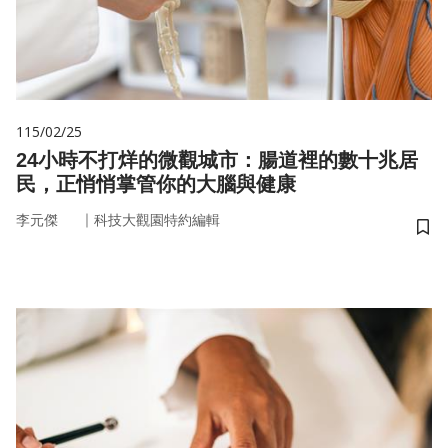
115/02/25
24小時不打烊的微觀城市：腸道裡的數十兆居
民，正悄悄掌管你的大腦與健康
｜
李元傑
科技大觀園特約編輯
儲