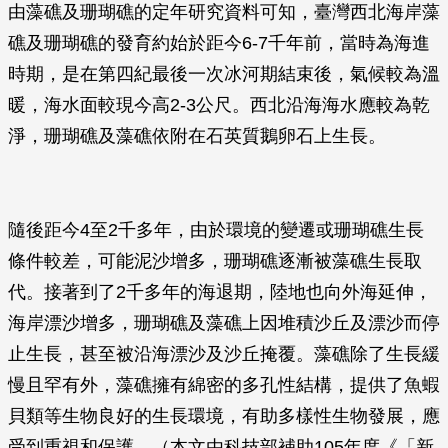
由藻礁及珊瑚礁的定年研究資料可知，臺灣西北海岸藻
礁及珊瑚礁的發育約始於距今6-7千年前，當時為海進
時期，是在第四紀最後一次冰河期結束後，氣候較為溫
暖，海水面較現今高2-3公尺。西北沿海海水應較為乾
淨，珊瑚礁及藻礁依附在石英質鵝卵石上生長。
隨後距今4至2千多年，由於環境的變遷或珊瑚礁生長
條件較差，可能泥沙增多，珊瑚礁逐漸被藻礁生長取
代。接著到了2千多年的海退期，陸地也向外海延伸，
海岸漂沙增多，珊瑚礁及藻礁上因堆積沙丘及漂沙而停
止生長，甚至被沿海漂沙及沙丘掩覆。藻礁除了生長緩
慢且罕有外，藻礁擁有綿密的多孔性結構，提供了魚蝦
貝類等生物良好的生長環境，有助多樣性生物發展，應
受到重視和保護。（本文由科技部補助105年度《「新