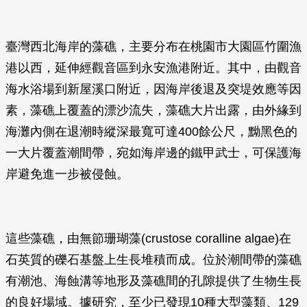
臺灣西北海岸的藻礁，主要分布在桃園市大園區竹圍漁
港以西，延伸經觀音區到永安漁港附近。其中，由觀音
海水浴場到新屋溪口附近，因海岸後退及突堤效應等因
素，藻礁上覆蓋的漂沙流失，藻礁大片出露，由外緣到
海灘內側在退潮時縱深最寬可達400餘公尺，黝黑色的
一大片覆蓋潮間帶，宛如海岸邊的鐵甲武士，可保護海
岸避免進一步被侵蝕。
這些藻礁，由無節珊瑚藻(crustose coralline algae)在
石英質的礫石基盤上生長堆積而成。位於潮間帶的藻礁
有潮池、海蝕溝等地形及藻礁間的孔隙提供了生物生長
的良好場域。據研究，至少已發現10種大型藻類、129