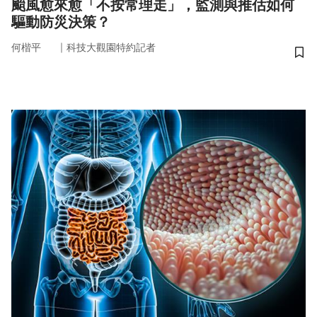
颱風愈來愈「不按常理走」，監測與推估如何
驅動防災決策？
｜
何楷平
科技大觀園特約記者
儲