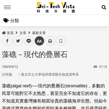
Menu
展
分類
首頁
文章
最新文章
facebook
twitter
line
中
藻礁－現代的疊層石
瀏覽
106/04/12
8118
｜
許民陽
臺北市立大學地球環境暨生物資源學系
藻礁(algal reef)──現代的疊層石(stromatlite)，多數的
民眾可能對它不太熟悉，甚至完全不知道它的存在，更
不知道其實臺灣擁有相當珍貴的藻礁海岸生態。但如今
藻礁這寶貴的生態卻也面臨著各種挑戰，並且亟需研究