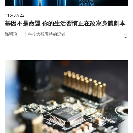
115/07/22
基因不是命運 你的生活習慣正在改寫身體劇本
｜
鄒明珆
科技大觀園特約記者
儲