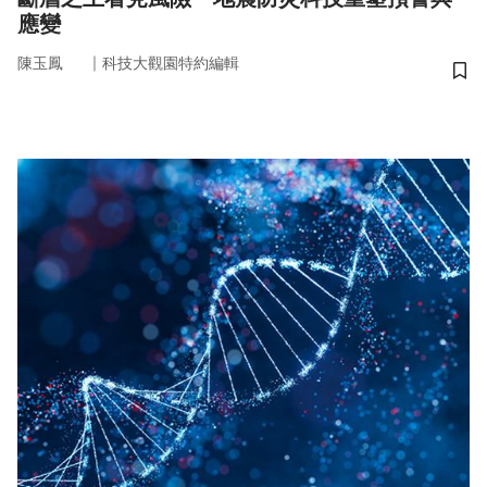
應變
｜
陳玉鳳
科技大觀園特約編輯
儲