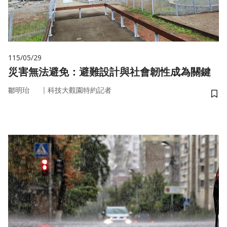
115/05/29
災害無法避免：避難設計與社會韌性成為關鍵
｜
鄒明珆
科技大觀園特約記者
儲