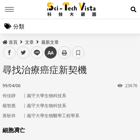
Menu
展
分類
首頁
文章
最新文章
facebook
twitter
line
中
尋找治療癌症新契機
瀏覽次
99/04/06
23676
｜
何佳靜
義守大學生物科技系
｜
楊智惠
義守大學生物科技系
｜
黃耿祥
義守大學生物醫學工程學系
細胞凋亡