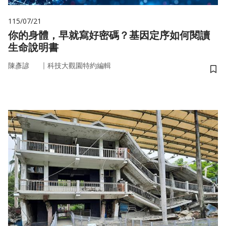
115/07/21
你的身體，早就寫好密碼？基因定序如何閱讀
生命說明書
｜
陳彥諺
科技大觀園特約編輯
儲