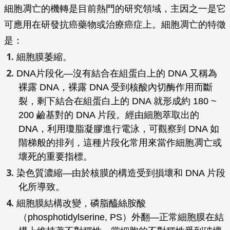
細胞凋亡的機轉是目前熱門的研究領域，主因之一是它
可應用在研發抗癌藥物或治療癌症上。細胞凋亡的特徵
是：
細胞膜萎縮。
DNA片段化—沒有結合在組蛋白上的 DNA 又稱為
裸露 DNA，裸露 DNA 受到核酸內切酶作用而斷
裂，剩下結合在組蛋白上的 DNA 就形成約 180 ~
200 鹼基對的 DNA 片段。經由細胞萃取出的
DNA，利用瓊脂凝膠進行電泳，可觀察到 DNA 如
階梯般的排列，這種片段化常用來當作細胞凋亡或
壞死的重要指標。
染色質濃縮—由於核膜的構造受到損壞和 DNA 片段
化所導致。
細胞膜結構改變，磷脂醯絲胺酸
（phosphotidylserine, PS）外翻—正常細胞膜在結